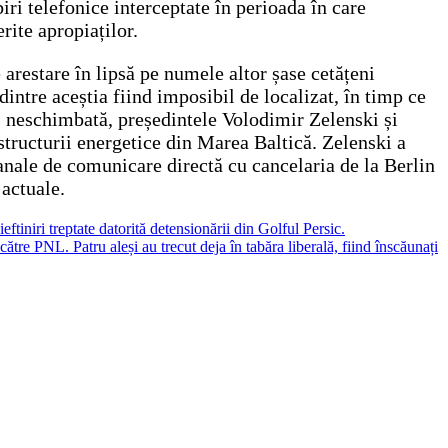
iri telefonice interceptate în perioada în care
erite apropiaților.
 arestare în lipsă pe numele altor șase cetățeni
dintre aceștia fiind imposibil de localizat, în timp ce
mas neschimbată, președintele Volodimir Zelenski și
tructurii energetice din Marea Baltică. Zelenski a
canale de comunicare directă cu cancelaria de la Berlin
 actuale.
ftiniri treptate datorită detensionării din Golful Persic.
ătre PNL. Patru aleși au trecut deja în tabăra liberală, fiind înscăunați