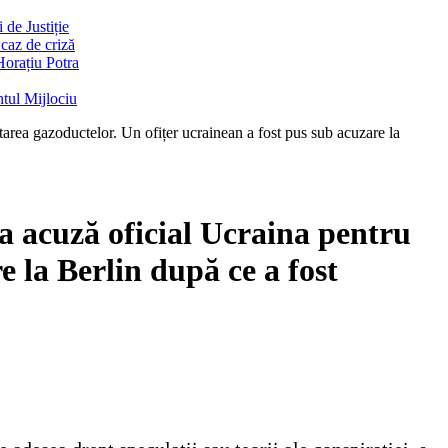
de Justiție
 caz de criză
Horațiu Potra
ntul Mijlociu
area gazoductelor. Un ofițer ucrainean a fost pus sub acuzare la
a acuză oficial Ucraina pentru
e la Berlin după ce a fost