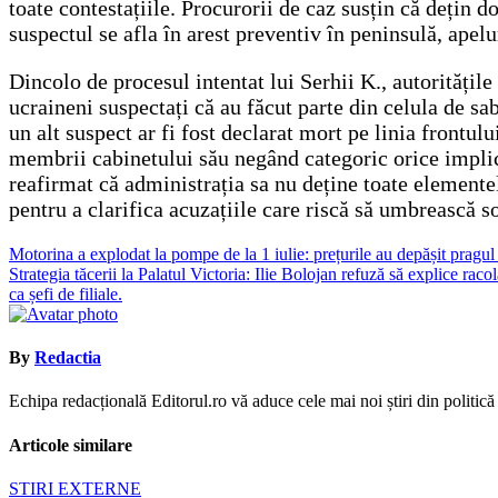
toate contestațiile. Procurorii de caz susțin că dețin d
suspectul se afla în arest preventiv în peninsulă, apelur
Dincolo de procesul intentat lui Serhii K., autoritățile
ucraineni suspectați că au făcut parte din celula de sab
un alt suspect ar fi fost declarat mort pe linia frontu
membrii cabinetului său negând categoric orice implic
reafirmat că administrația sa nu deține toate elemente
pentru a clarifica acuzațiile care riscă să umbrească s
Navigare
Motorina a explodat la pompe de la 1 iulie: prețurile au depășit pragul d
Strategia tăcerii la Palatul Victoria: Ilie Bolojan refuză să explice rac
în
ca șefi de filiale.
articole
By
Redactia
Echipa redacțională Editorul.ro vă aduce cele mai noi știri din politică ș
Articole similare
STIRI EXTERNE