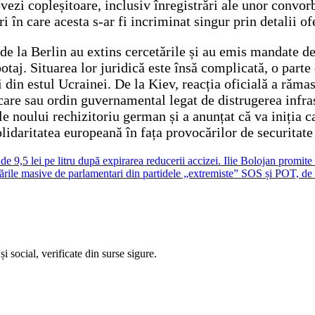
ovezi copleșitoare, inclusiv înregistrări ale unor convorb
i în care acesta s-ar fi incriminat singur prin detalii of
 de la Berlin au extins cercetările și au emis mandate de
otaj. Situarea lor juridică este însă complicată, o parte 
lui din estul Ucrainei. De la Kiev, reacția oficială a ră
are sau ordin guvernamental legat de distrugerea infras
le noului rechizitoriu german și a anunțat că va iniția 
olidaritatea europeană în fața provocărilor de securitate
e 9,5 lei pe litru după expirarea reducerii accizei. Ilie Bolojan promite ie
olările masive de parlamentari din partidele „extremiste” SOS și POT, de c
i social, verificate din surse sigure.