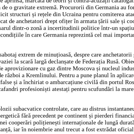
aprinsă, marcată de teorii și contra-acuzații catalogate 
că de o gravitate extremă. Procurorii din Germania au fo
it structuri și rețele din Ucraina pentru comiterea ata
at de anchetatori drept ofițer în armata țării sale și co
arul dintr-o zonă a incertitudinii politice într-un spați
n condițiile în care Germania reprezintă cel mai importan
e sabotaj extrem de minuțioasă, despre care anchetatorii
aziei la scară largă declanșate de Federația Rusă. Obiect
 de aprovizionare cu gaz dintre Moscova și nucleul indus
 război a Kremlinului. Pentru a pune planul în aplicare
false și a închiriat o ambarcațiune civilă din portul Ro
cafandri profesioniști atestați pentru scufundări la ma
ozii subacvatice controlate, care au distrus instantaneu
rgetică fără precedent pe continent și pierderi financi
ei cooperări polițienești internaționale de lungă durată. 
canță, iar în noiembrie anul trecut a fost extrădat oficia