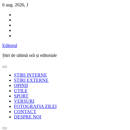
Sari
6 aug. 2026, J
la
conținut
Editorul
Știri de ultimă oră și editoriale
ȘTIRI INTERNE
STIRI EXTERNE
OPINII
UTILE
SPORT
VERSURI
FOTOGRAFIA ZILEI
CONTACT
DESPRE NOI