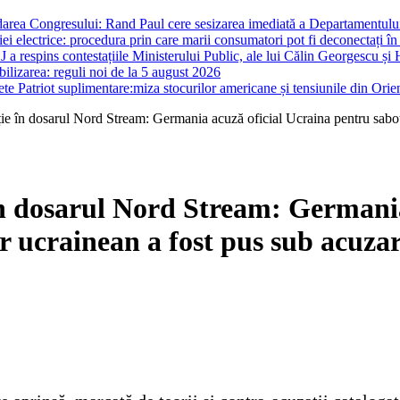
darea Congresului: Rand Paul cere sesizarea imediată a Departamentului 
i electrice: procedura prin care marii consumatori pot fi deconectați în
J a respins contestațiile Ministerului Public, ale lui Călin Georgescu și 
ilizarea: reguli noi de la 5 august 2026
te Patriot suplimentare:miza stocurilor americane și tensiunile din Orie
ație în dosarul Nord Stream: Germania acuză oficial Ucraina pentru sabot
 în dosarul Nord Stream: Germani
r ucrainean a fost pus sub acuzar