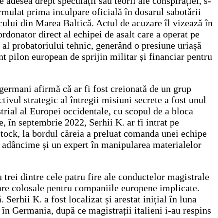
adesea drept speculații sau teorii ale conspirației, s-
rmulat prima inculpare oficială în dosarul sabotării
cului din Marea Baltică. Actul de acuzare îl vizează în
ordonator direct al echipei de asalt care a operat pe
u al probatoriului tehnic, generând o presiune uriașă
t pilon european de sprijin militar și financiar pentru
 germani afirmă că ar fi fost creionată de un grup
ivul strategic al întregii misiuni secrete a fost unul
trial al Europei occidentale, cu scopul de a bloca
, în septembrie 2022, Serhii K. ar fi intrat pe
stock, la bordul căreia a preluat comanda unei echipe
re adâncime și un expert în manipularea materialelor
 trei dintre cele patru fire ale conductelor magistrale
are colosale pentru companiile europene implicate.
Serhii K. a fost localizat și arestat inițial în luna
l în Germania, după ce magistrații italieni i-au respins