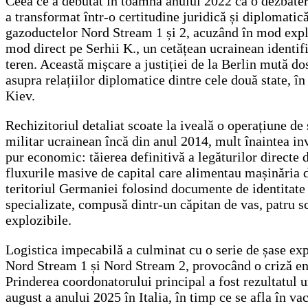
Ceea ce a debutat în toamna anului 2022 ca o dezbatere 
a transformat într-o certitudine juridică și diplomati
gazoductelor Nord Stream 1 și 2, acuzând în mod explic
mod direct pe Serhii K., un cetățean ucrainean identific
teren. Această mișcare a justiției de la Berlin mută dos
asupra relațiilor diplomatice dintre cele două state, î
Kiev.
Rechizitoriul detaliat scoate la iveală o operațiune d
militar ucrainean încă din anul 2014, mult înaintea inv
pur economic: tăierea definitivă a legăturilor directe
fluxurile masive de capital care alimentau mașinăria de
teritoriul Germaniei folosind documente de identitate 
specializate, compusă dintr-un căpitan de vas, patru s
explozibile.
Logistica impecabilă a culminat cu o serie de șase expl
Nord Stream 1 și Nord Stream 2, provocând o criză ene
Prinderea coordonatorului principal a fost rezultatul un
august a anului 2025 în Italia, în timp ce se afla în va