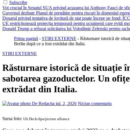
Subscribe
Vot crucial în Senatul SUA privind acuzarea lui Anthony Fauci de sfi
Guvernul dezbate Planul de pregătire pentru riscuri în domeniul energie
Dosarul privind tentativa de lovitură de stat poate începe pe fond: ÎCC
UE restricționează protecția temporară pentru ucrainenii care evită mob
Donald Trump a refuzat solicitarea lui Volodimir Zelenski pentru rache
Prima pagină
-
STIRI EXTERNE
-
Răsturnare istorică de situ
Berlin după ce a fost extrădat din Italia.
STIRI EXTERNE
Răsturnare istorică de situație
sabotarea gazoductelor. Un ofițe
extrădat din Italia.
De Redactia
iul. 2, 2026
Niciun comentariu
Sursa foto:
Uli Deck/dpa/picture alliance