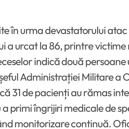
te în urma devastatorului atac
ui a urcat la 86, printre victim
 deceselor indică două persoane 
e șeful Administrației Militare a
 31 de pacienți au rămas intern
 a primi îngrijiri medicale de sp
tând monitorizare continuă. Ofici