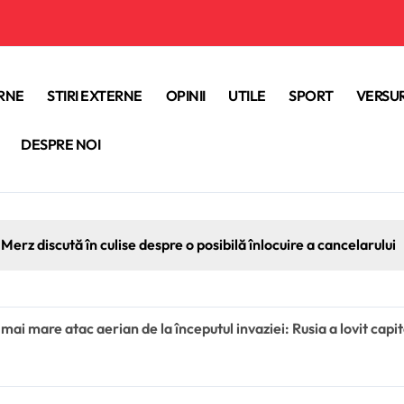
ERNE
STIRI EXTERNE
OPINII
UTILE
SPORT
VERSUR
DESPRE NOI
Merz discută în culise despre o posibilă înlocuire a cancelarului
 mai mare atac aerian de la începutul invaziei: Rusia a lovit cap