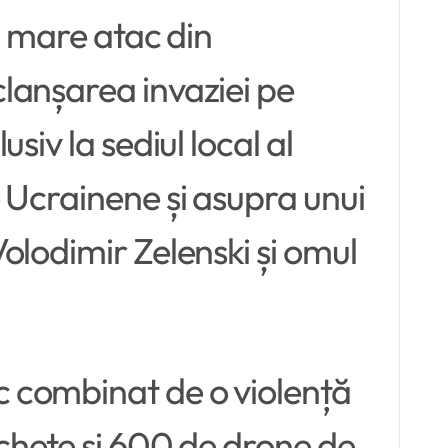
i mare atac din
lanșarea invaziei pe
iv la sediul local al
 Ucrainene și asupra unui
olodimir Zelenski și omul
 combinat de o violență
achete și 600 de drone de