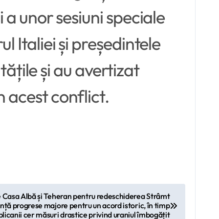
i a unor sesiuni speciale
l Italiei și președintele
ile și au avertizat
 acest conflict.
re Casa Albă și Teheran pentru redeschiderea Strâmt
ță progrese majore pentru un acord istoric, în timp
licanii cer măsuri drastice privind uraniul îmbogățit