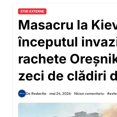
STIRI EXTERNE
Masacru la Kiev
începutul invazi
rachete Oreșnik
zeci de clădiri 
De Redactia
mai 24, 2026
Niciun comentariu
#
exte