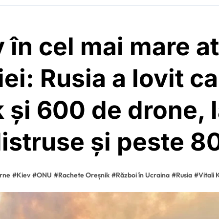
 în cel mai mare at
ei: Rusia a lovit ca
 și 600 de drone, 
distruse și peste 80
rne
#
Kiev
#
ONU
#
Rachete Oreșnik
#
Război în Ucraina
#
Rusia
#
Vitali 