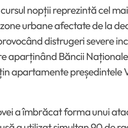
 cursul nopții reprezintă cel ma
zone urbane afectate de la dec
ovocând distrugeri severe inclus
ire aparținând Băncii Naționale
ețin apartamente președintele V
vei a îmbrăcat forma unui atac
usă a utilizat simultan 90 de r