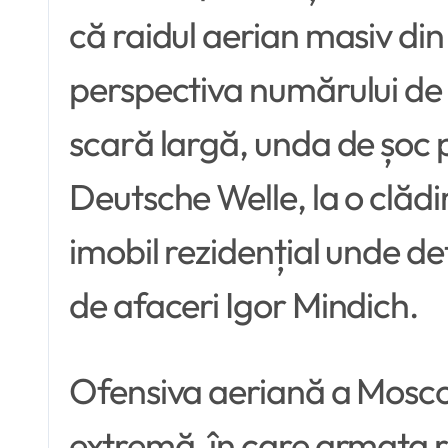
că raidul aerian masiv din
perspectiva numărului de 
scară largă, unda de șoc pr
Deutsche Welle, la o clăd
imobil rezidențial unde d
de afaceri Igor Mindich.
Ofensiva aeriană a Mosco
extremă, în care armata r