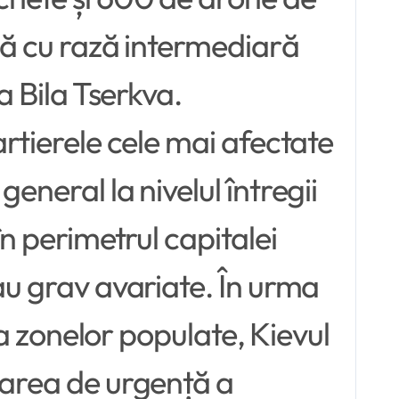
ică cu rază intermediară
a Bila Tserkva.
artierele cele mai afectate
eneral la nivelul întregii
în perimetrul capitalei
sau grav avariate. În urma
i a zonelor populate, Kievul
ocarea de urgență a