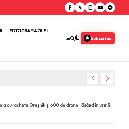
I
FOTOGRAFIA ZILEI
Subscribe
Donald 
itala cu rachete Oreșnik și 600 de drone, lăsând în urmă