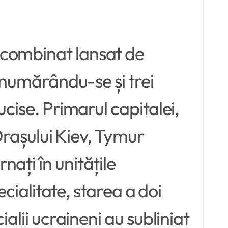
 combinat lansat de
e numărându-se și trei
ucise. Primarul capitalei,
 Orașului Kiev, Tymur
ați în unitățile
ecialitate, starea a doi
alii ucraineni au subliniat