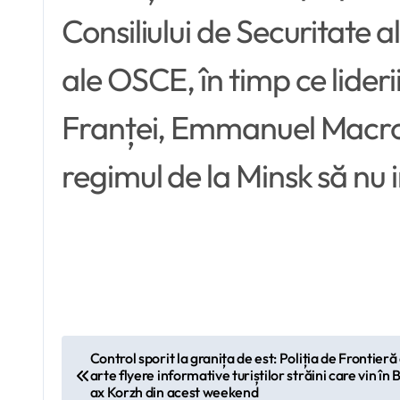
Consiliului de Securitate a
ale OSCE, în timp ce lideri
Franței, Emmanuel Macron,
regimul de la Minsk să nu i
N
Control sporit la granița de est: Poliția de Frontieră 
arte flyere informative turiștilor străini care vin în
a
ax Korzh din acest weekend