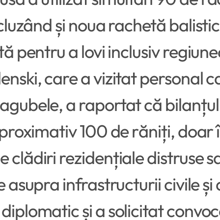
incluzând și noua rachetă balist
tă pentru a lovi inclusiv regiune
enski, care a vizitat personal c
gubele, a raportat că bilanțul g
aproximativ 100 de răniți, doar 
 clădiri rezidențiale distruse 
e asupra infrastructurii civile ș
diplomatic și a solicitat conv