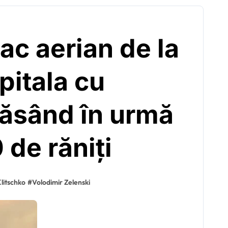
ac aerian de la
pitala cu
lăsând în urmă
 de răniți
Klitschko
#
Volodimir Zelenski