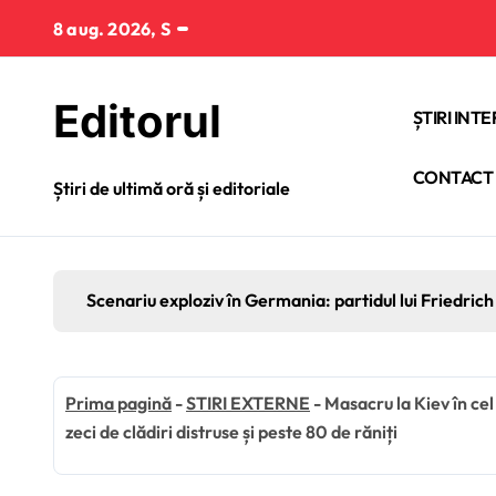
Sari
8 aug. 2026, S
la
conținut
Editorul
ȘTIRI INT
CONTACT
Știri de ultimă oră și editoriale
Scenariu exploziv în Germania: partidul lui Friedrich 
Prima pagină
-
STIRI EXTERNE
-
Masacru la Kiev în cel
zeci de clădiri distruse și peste 80 de răniți