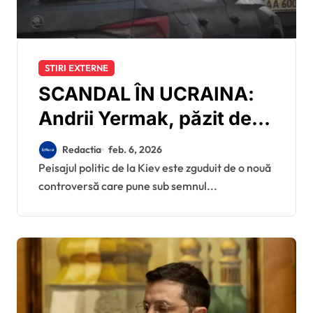
STIRI EXTERNE
SCANDAL ÎN UCRAINA:
Andrii Yermak, păzit de
forțele speciale ale
Redactia
feb. 6, 2026
statului și după demitere,
Peisajul politic de la Kiev este zguduit de o nouă
controversă care pune sub semnul...
deși este implicat într-un
dosar de corupție