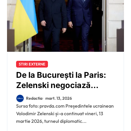
STIRI EXTERNE
De la București la Paris:
Zelenski negociază
deblocarea împrumutului
Redactia
mart. 13, 2026
de 90 de miliarde de euro
Sursa foto: pravda.com Președintele ucrainean
Volodimir Zelenski și-a continuat vineri, 13
după vizita în România
martie 2026, turneul diplomatic...