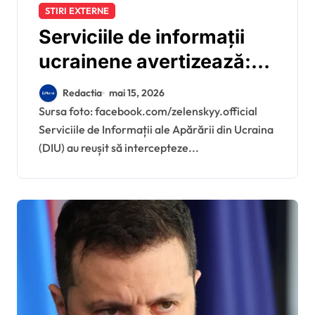
STIRI EXTERNE
Serviciile de informații
ucrainene avertizează:
Rusia pregătește atacuri
Redactia
mai 15, 2026
masive asupra biroului și
Sursa foto: facebook.com/zelenskyy.official
Serviciile de Informații ale Apărării din Ucraina
reședinței lui Zelenski
(DIU) au reușit să intercepteze...