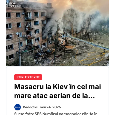
STIRI EXTERNE
Masacru la Kiev în cel mai
mare atac aerian de la
începutul invaziei: Rusia
Redactia
mai 24, 2026
a lovit capitala cu rachete
Sursa foto: SES Numărul persoanelor rănite în