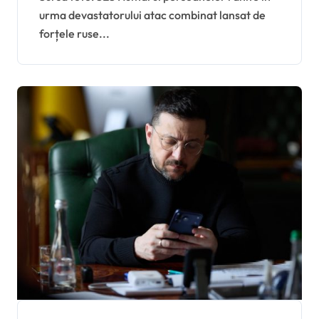
urma devastatorului atac combinat lansat de
Oreșnik și 600 de drone,
forțele ruse...
lăsând în urmă zeci de
clădiri distruse și peste
80 de răniți