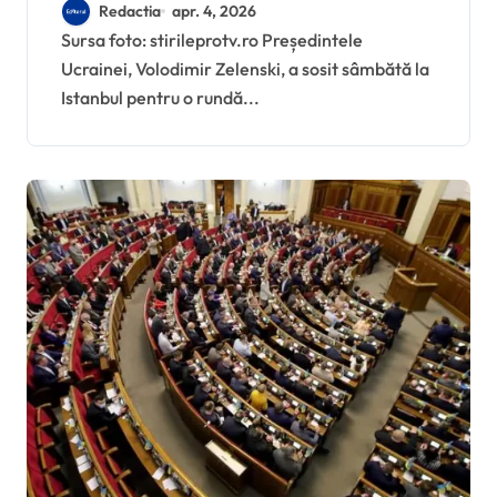
crucială la Istanbul
Redactia
apr. 4, 2026
pentru discuții cu Recep
Sursa foto: stirileprotv.ro Președintele
Ucrainei, Volodimir Zelenski, a sosit sâmbătă la
Tayyip Erdoğan
Istanbul pentru o rundă...