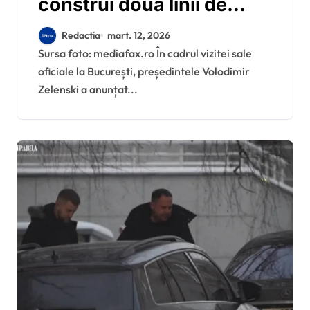
construi două linii de
alimentare cu energie
Redactia
mart. 12, 2026
electrică, anunță
Sursa foto: mediafax.ro În cadrul vizitei sale
oficiale la București, președintele Volodimir
Volodimir Zelenski
Zelenski a anunțat...