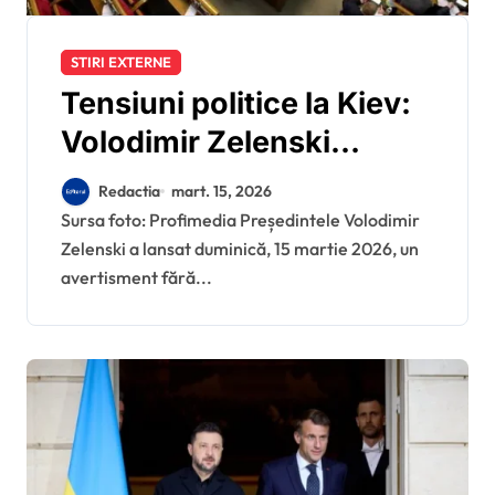
STIRI EXTERNE
Tensiuni politice la Kiev:
Volodimir Zelenski
avertizează cu
Redactia
mart. 15, 2026
mobilizarea
Sursa foto: Profimedia Președintele Volodimir
Zelenski a lansat duminică, 15 martie 2026, un
parlamentarilor pe fondul
avertisment fără...
blocajului legislativ