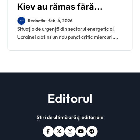
Kiev au rămas fără
căldură după atacurile
Redactia
feb. 4, 2026
rusești: Zelenski cere
Situația de urgență din sectorul energetic al
Ucrainei a atins un nou punct critic miercuri,...
ajutor internațional
Editorul
Știri de ultimă oră și editoriale