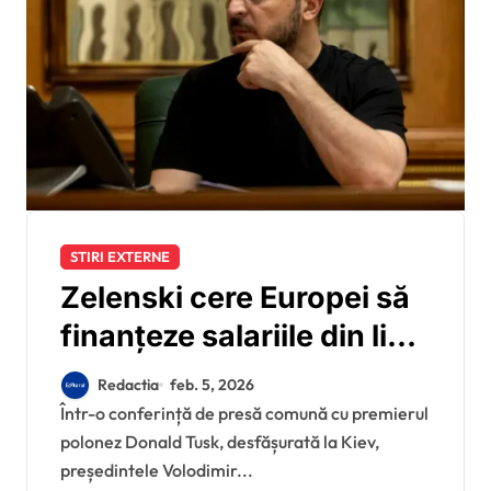
STIRI EXTERNE
Zelenski cere Europei să
finanțeze salariile din linia
întâi: „pentru că armata
Redactia
feb. 5, 2026
ucraineană face parte din
Într-o conferință de presă comună cu premierul
polonez Donald Tusk, desfășurată la Kiev,
securitatea Europei”
președintele Volodimir...