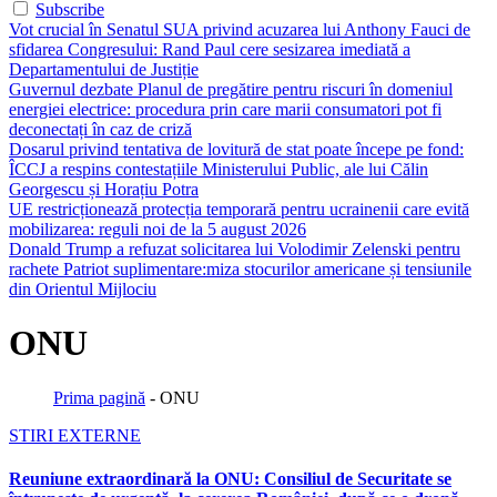
Subscribe
Vot crucial în Senatul SUA privind acuzarea lui Anthony Fauci de
sfidarea Congresului: Rand Paul cere sesizarea imediată a
Departamentului de Justiție
Guvernul dezbate Planul de pregătire pentru riscuri în domeniul
energiei electrice: procedura prin care marii consumatori pot fi
deconectați în caz de criză
Dosarul privind tentativa de lovitură de stat poate începe pe fond:
ÎCCJ a respins contestațiile Ministerului Public, ale lui Călin
Georgescu și Horațiu Potra
UE restricționează protecția temporară pentru ucrainenii care evită
mobilizarea: reguli noi de la 5 august 2026
Donald Trump a refuzat solicitarea lui Volodimir Zelenski pentru
rachete Patriot suplimentare:miza stocurilor americane și tensiunile
din Orientul Mijlociu
ONU
Prima pagină
-
ONU
STIRI EXTERNE
Reuniune extraordinară la ONU: Consiliul de Securitate se