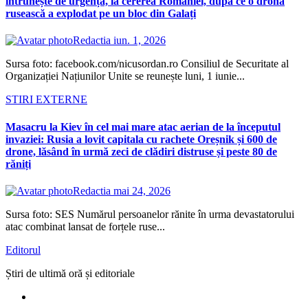
întrunește de urgență, la cererea României, după ce o dronă
rusească a explodat pe un bloc din Galați
Redactia
iun. 1, 2026
Sursa foto: facebook.com/nicusordan.ro Consiliul de Securitate al
Organizației Națiunilor Unite se reunește luni, 1 iunie...
STIRI EXTERNE
Masacru la Kiev în cel mai mare atac aerian de la începutul
invaziei: Rusia a lovit capitala cu rachete Oreșnik și 600 de
drone, lăsând în urmă zeci de clădiri distruse și peste 80 de
răniți
Redactia
mai 24, 2026
Sursa foto: SES Numărul persoanelor rănite în urma devastatorului
atac combinat lansat de forțele ruse...
Editorul
Știri de ultimă oră și editoriale