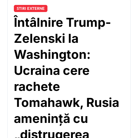
STIRI EXTERNE
Întâlnire Trump-
Zelenski la
Washington:
Ucraina cere
rachete
Tomahawk, Rusia
amenință cu
„distrugerea