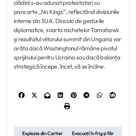
clădirii s-au adunat protestatari cu
pancarte „No Kings”, reflectând diviziunile
interne din SUA. Dincolo de gesturile
diplomatice, soarta rachetelor Tomahawk
și rezultatul viitorului summit din Ungaria vor
arăta dacă Washingtonul rămâne pivotul
sprijinului pentru Ucraina sau dacă balanța
strategică începe, încet, să se încline.
N
Explozia din Cartier
Evacuați în frig și făr