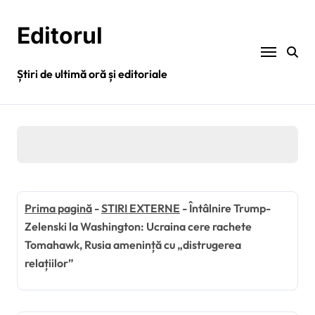
Sari
la
Editorul
conținut
Știri de ultimă oră și editoriale
Prima pagină
-
STIRI EXTERNE
-
Întâlnire Trump-
Zelenski la Washington: Ucraina cere rachete
Tomahawk, Rusia amenință cu „distrugerea
relațiilor”