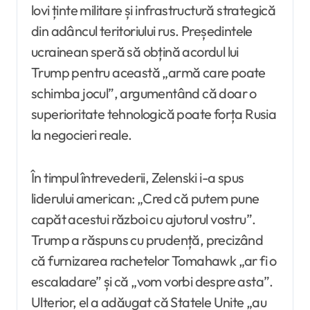
lovi ținte militare și infrastructură strategică
din adâncul teritoriului rus. Președintele
ucrainean speră să obțină acordul lui
Trump pentru această „armă care poate
schimba jocul”, argumentând că doar o
superioritate tehnologică poate forța Rusia
la negocieri reale.
În timpul întrevederii, Zelenski i-a spus
liderului american: „Cred că putem pune
capăt acestui război cu ajutorul vostru”.
Trump a răspuns cu prudență, precizând
că furnizarea rachetelor Tomahawk „ar fi o
escaladare” și că „vom vorbi despre asta”.
Ulterior, el a adăugat că Statele Unite „au