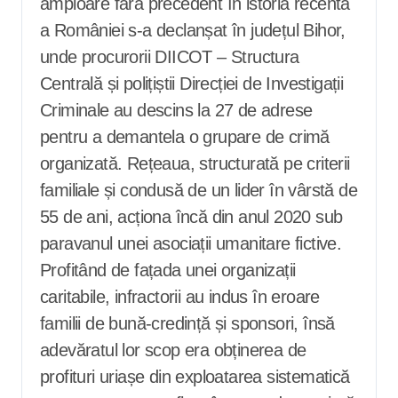
amploare fără precedent în istoria recentă
a României s-a declanșat în județul Bihor,
unde procurorii DIICOT – Structura
Centrală și polițiștii Direcției de Investigații
Criminale au descins la 27 de adrese
pentru a demantela o grupare de crimă
organizată. Rețeaua, structurată pe criterii
familiale și condusă de un lider în vârstă de
55 de ani, acționa încă din anul 2020 sub
paravanul unei asociații umanitare fictive.
Profitând de fațada unei organizații
caritabile, infractorii au indus în eroare
familii de bună-credință și sponsori, însă
adevăratul lor scop era obținerea de
profituri uriașe din exploatarea sistematică