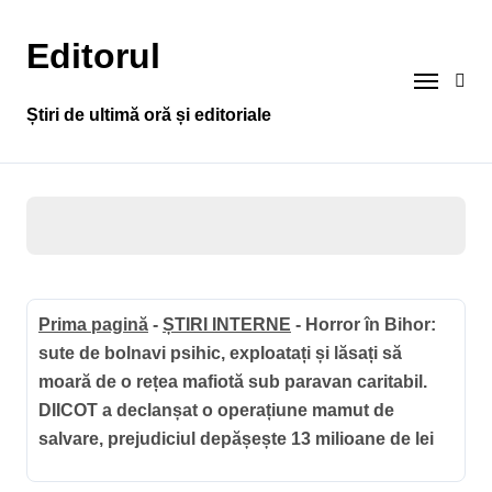
Sari
la
Editorul
conținut
Știri de ultimă oră și editoriale
Prima pagină
-
ȘTIRI INTERNE
-
Horror în Bihor:
sute de bolnavi psihic, exploatați și lăsați să
moară de o rețea mafiotă sub paravan caritabil.
DIICOT a declanșat o operațiune mamut de
salvare, prejudiciul depășește 13 milioane de lei