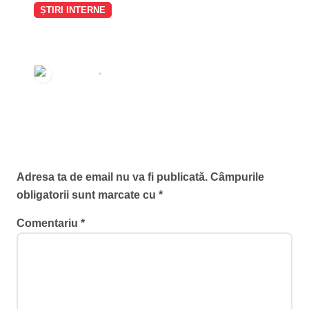
ȘTIRI INTERNE
Paradox instituțional la vârful
Guvernului: Dragoș Pîslaru
solicită din postura de ministru
Redactia
aug. 8, 2026
interimar al MIPE modificarea
proiectului Legii salarizării
elaborat sub propria coordonare
la Ministerul Muncii
Lasă un răspuns
Adresa ta de email nu va fi publicată.
Câmpurile
obligatorii sunt marcate cu
*
Comentariu
*