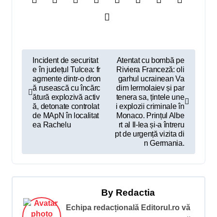
N
Incident de securitat
Atentat cu bombă pe
e în județul Tulcea: fr
Riviera Franceză: oli
a
agmente dintr-o dron
garhul ucrainean Va
v
ă rusească cu încărc
dim Iermolaiev și par
ătură explozivă activ
tenera sa, țintele une
i
ă, detonate controlat
i explozii criminale în
de MApN în localitat
Monaco. Prințul Albe
g
ea Rachelu
rt al II-lea și-a întreru
pt de urgență vizita di
a
n Germania.
r
e
î
By
Redactia
n
Echipa redacțională Editorul.ro vă
a