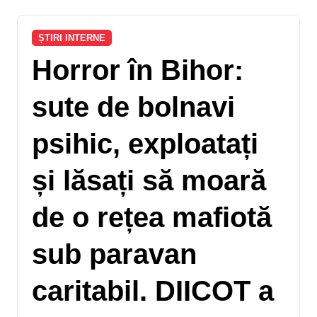
ȘTIRI INTERNE
Horror în Bihor:
sute de bolnavi
psihic, exploatați
și lăsați să moară
de o rețea mafiotă
sub paravan
caritabil. DIICOT a