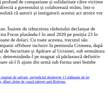
 profund de compasiune și solidaritate către victime
directă a guvernului și colaborează strâns, într-o
lută că autorii și instigatorii acestui act atroce vor
an. Înainte de izbucnirea războiului declanșat de
ista Focus plasându-l în anul 2020 pe poziția 23 în
oane de dolari. Cu toate acestea, trecutul său
companii offshore inclusiv în peninsula Crimeea, după
al de Securitate și Apărare al Ucrainei, sub semnătura
me, determinându-l pe magnat să părăsească definitiv
 pare să-l fi ajuns din urmă sub forma unei bombe
e mamut de salvare, prejudiciul depășește 13 milioane de lei
r, dând câștig de cauză taberei anti-Bolojan.