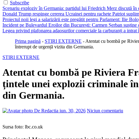
Subscribe
Scenariu exploziv în Germania: partidul lui Friedrich Merz discută în c
Donald Trump respinge cererea Ucrainei pentru rachete Patriot suplim
Proiectul noii legi a salarizării este pregătit pentru Parlament: Ilie Bo
Incident pe Bulevardul Eroilor din București: Carmen Șerban susține c
Legea privind plafonarea adaosurilor comerciale la carburanți a intrat
Prima pagină
-
STIRI EXTERNE
-
Atentat cu bombă pe Riviera
întrerupt de urgență vizita din Germania.
STIRI EXTERNE
Atentat cu bombă pe Riviera Fra
țintele unei explozii criminale î
din Germania.
De Redactia
iun. 30, 2026
Niciun comentariu
Sursa foto: lbc.co.uk