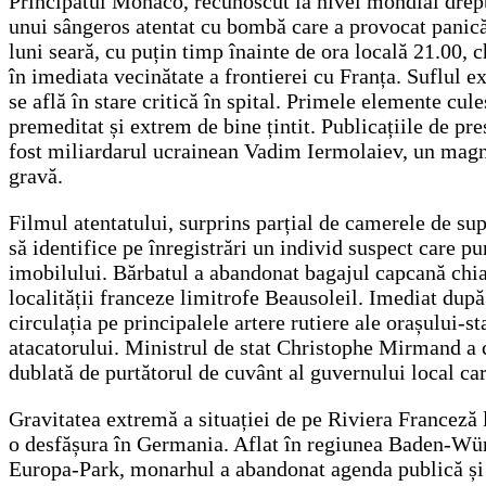
Principatul Monaco, recunoscut la nivel mondial drept 
unui sângeros atentat cu bombă care a provocat panică g
luni seară, cu puțin timp înainte de ora locală 21.00, c
în imediata vecinătate a frontierei cu Franța. Suflul ex
se află în stare critică în spital. Primele elemente cu
premeditat și extrem de bine țintit. Publicațiile de pr
fost miliardarul ucrainean Vadim Iermolaiev, un magnat
gravă.
Filmul atentatului, surprins parțial de camerele de su
să identifice pe înregistrări un individ suspect care p
imobilului. Bărbatul a abandonat bagajul capcană chiar 
localității franceze limitrofe Beausoleil. Imediat după
circulația pe principalele artere rutiere ale orașului-s
atacatorului. Ministrul de stat Christophe Mirmand a ca
dublată de purtătorul de cuvânt al guvernului local car
Gravitatea extremă a situației de pe Riviera Franceză l-
o desfășura în Germania. Aflat în regiunea Baden-Würt
Europa-Park, monarhul a abandonat agenda publică și s-