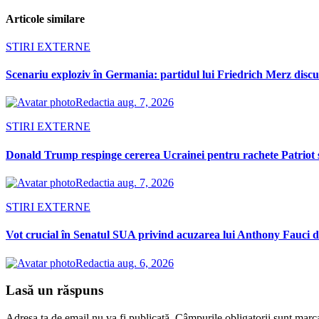
Articole similare
STIRI EXTERNE
Scenariu exploziv în Germania: partidul lui Friedrich Merz discută
Redactia
aug. 7, 2026
STIRI EXTERNE
Donald Trump respinge cererea Ucrainei pentru rachete Patriot 
Redactia
aug. 7, 2026
STIRI EXTERNE
Vot crucial în Senatul SUA privind acuzarea lui Anthony Fauci d
Redactia
aug. 6, 2026
Lasă un răspuns
Adresa ta de email nu va fi publicată.
Câmpurile obligatorii sunt marc