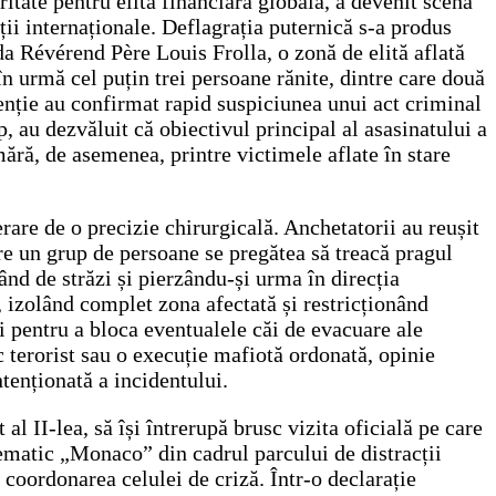
itate pentru elita financiară globală, a devenit scena
ii internaționale. Deflagrația puternică s-a produs
ada Révérend Père Louis Frolla, o zonă de elită aflată
 în urmă cel puțin trei persoane rănite, dintre care două
rvenție au confirmat rapid suspiciunea unui act criminal
, au dezvăluit că obiectivul principal al asasinatului a
ră, de asemenea, printre victimele aflate în stare
rare de o precizie chirurgicală. Anchetatorii au reușit
are un grup de persoane se pregătea să treacă pragul
ând de străzi și pierzându-și urma în direcția
, izolând complet zona afectată și restricționând
și pentru a bloca eventualele căi de evacuare ale
c terorist sau o execuție mafiotă ordonată, opinie
tenționată a incidentului.
l II-lea, să își întrerupă brusc vizita oficială pe care
ematic „Monaco” din cadrul parcului de distracții
coordonarea celulei de criză. Într-o declarație