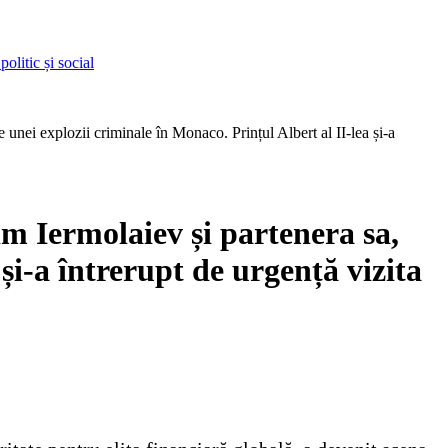
olitic și social
unei explozii criminale în Monaco. Prințul Albert al II-lea și-a
m Iermolaiev și partenera sa,
 și-a întrerupt de urgență vizita