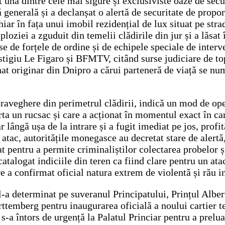
una dintre cele mai sigure și exclusiviste oaze de secur
enerală și a declanșat o alertă de securitate de proporț
hiar în fața unui imobil rezidențial de lux situat pe str
ploziei a zguduit din temelii clădirile din jur și a lăsat
lese de forțele de ordine și de echipele speciale de inte
estigiu Le Figaro și BFMTV, citând surse judiciare de top
 originar din Dnipro a cărui parteneră de viață se numă
praveghere din perimetrul clădirii, indică un mod de ope
urta un rucsac și care a acționat în momentul exact în c
lângă ușa de la intrare și a fugit imediat pe jos, profit
 atac, autoritățile monegasce au decretat stare de alertă
tat pentru a permite criminaliștilor colectarea probelor 
talogat indiciile din teren ca fiind clare pentru un ata
e a confirmat oficial natura extrem de violentă și rău in
a determinat pe suveranul Principatului, Prințul Albert a
temberg pentru inaugurarea oficială a noului cartier t
a întors de urgență la Palatul Princiar pentru a prelua 