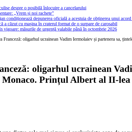
ulise despre o posibilă înlocuire a cancelarului
entare: „Vrem și noi rachete”
lojan condiționează depunerea oficială a acestuia de obținerea unui acord p
ă a căzut cu mașina în craterul format de o surpare de carosabil
 în vigoare: măsurile de urgență valabile până în octombrie 2026
 Franceză: oligarhul ucrainean Vadim Iermolaiev și partenera sa, țintele 
nceză: oligarhul ucrainean Vadi
n Monaco. Prințul Albert al II-lea