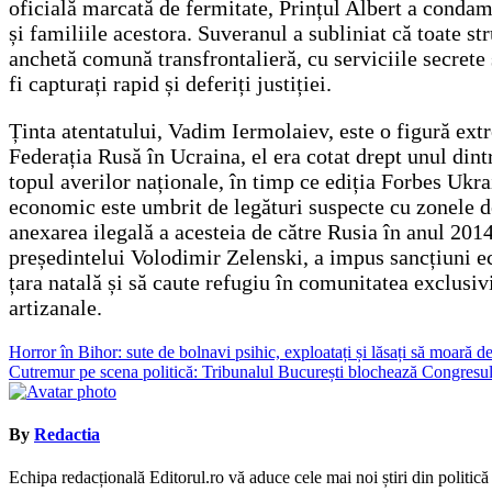
oficială marcată de fermitate, Prințul Albert a conda
și familiile acestora. Suveranul a subliniat că toate st
anchetă comună transfrontalieră, cu serviciile secrete 
fi capturați rapid și deferiți justiției.
Ținta atentatului, Vadim Iermolaiev, este o figură ext
Federația Rusă în Ucraina, el era cotat drept unul dint
topul averilor naționale, în timp ce ediția Forbes Ukra
economic este umbrit de legături suspecte cu zonele de
anexarea ilegală a acesteia de către Rusia în anul 201
președintelui Volodimir Zelenski, a impus sancțiuni e
țara natală și să caute refugiu în comunitatea exclus
artizanale.
Navigare
Horror în Bihor: sute de bolnavi psihic, exploatați și lăsați să moară
Cutremur pe scena politică: Tribunalul București blochează Congresul P
în
articole
By
Redactia
Echipa redacțională Editorul.ro vă aduce cele mai noi știri din politică ș