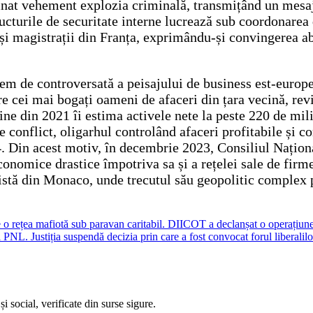
mnat vehement explozia criminală, transmițând un mesaj
ructurile de securitate interne lucrează sub coordonarea 
și magistrații din Franța, exprimându-și convingerea abso
rem de controversată a peisajului de business est-europe
re cei mai bogați oameni de afaceri din țara vecină, rev
ine din 2021 îi estima activele nete la peste 220 de mili
 conflict, oligarhul controlând afaceri profitabile și 
4. Din acest motiv, în decembrie 2023, Consiliul Națion
conomice drastice împotriva sa și a rețelei sale de fir
ivistă din Monaco, unde trecutul său geopolitic complex
 de o rețea mafiotă sub paravan caritabil. DIICOT a declanșat o operațiun
NL. Justiția suspendă decizia prin care a fost convocat forul liberalilo
i social, verificate din surse sigure.