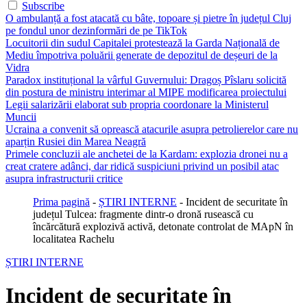
Subscribe
O ambulanță a fost atacată cu bâte, topoare și pietre în județul Cluj
pe fondul unor dezinformări de pe TikTok
Locuitorii din sudul Capitalei protestează la Garda Națională de
Mediu împotriva poluării generate de depozitul de deșeuri de la
Vidra
Paradox instituțional la vârful Guvernului: Dragoș Pîslaru solicită
din postura de ministru interimar al MIPE modificarea proiectului
Legii salarizării elaborat sub propria coordonare la Ministerul
Muncii
Ucraina a convenit să oprească atacurile asupra petrolierelor care nu
aparțin Rusiei din Marea Neagră
Primele concluzii ale anchetei de la Kardam: explozia dronei nu a
creat cratere adânci, dar ridică suspiciuni privind un posibil atac
asupra infrastructurii critice
Prima pagină
-
ȘTIRI INTERNE
-
Incident de securitate în
județul Tulcea: fragmente dintr-o dronă rusească cu
încărcătură explozivă activă, detonate controlat de MApN în
localitatea Rachelu
ȘTIRI INTERNE
Incident de securitate în