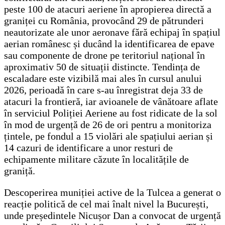
peste 100 de atacuri aeriene în apropierea directă a
graniței cu România, provocând 29 de pătrunderi
neautorizate ale unor aeronave fără echipaj în spațiul
aerian românesc și ducând la identificarea de epave
sau componente de drone pe teritoriul național în
aproximativ 50 de situații distincte. Tendința de
escaladare este vizibilă mai ales în cursul anului
2026, perioadă în care s-au înregistrat deja 33 de
atacuri la frontieră, iar avioanele de vânătoare aflate
în serviciul Poliției Aeriene au fost ridicate de la sol
în mod de urgență de 26 de ori pentru a monitoriza
țintele, pe fondul a 15 violări ale spațiului aerian și
14 cazuri de identificare a unor resturi de
echipamente militare căzute în localitățile de
graniță.
Descoperirea muniției active de la Tulcea a generat o
reacție politică de cel mai înalt nivel la București,
unde președintele Nicușor Dan a convocat de urgență