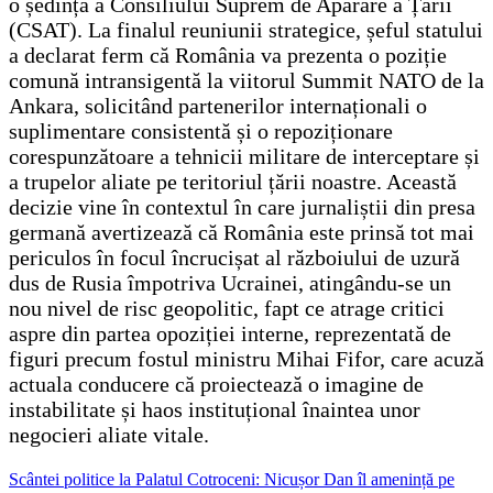
o ședință a Consiliului Suprem de Apărare a Țării
(CSAT). La finalul reuniunii strategice, șeful statului
a declarat ferm că România va prezenta o poziție
comună intransigentă la viitorul Summit NATO de la
Ankara, solicitând partenerilor internaționali o
suplimentare consistentă și o repoziționare
corespunzătoare a tehnicii militare de interceptare și
a trupelor aliate pe teritoriul țării noastre. Această
decizie vine în contextul în care jurnaliștii din presa
germană avertizează că România este prinsă tot mai
periculos în focul încrucișat al războiului de uzură
dus de Rusia împotriva Ucrainei, atingându-se un
nou nivel de risc geopolitic, fapt ce atrage critici
aspre din partea opoziției interne, reprezentată de
figuri precum fostul ministru Mihai Fifor, care acuză
actuala conducere că proiectează o imagine de
instabilitate și haos instituțional înaintea unor
negocieri aliate vitale.
Navigare
Scântei politice la Palatul Cotroceni: Nicușor Dan îl amenință pe