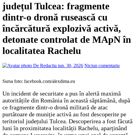
județul Tulcea: fragmente
dintr-o dronă rusească cu
încărcătură explozivă activă,
detonate controlat de MApN în
localitatea Rachelu
De Redactia
iun. 30, 2026
Niciun comentariu
Sursa foto: facebook.com/alexdima.eu
Un incident de securitate a pus în alertă maximă
autoritățile din România în această săptămână, după
ce fragmente dintr-o dronă militară de atac
purtătoare de muniție activă au fost descoperite pe
teritoriul județului Tulcea. Descoperirea a fost făcută
luni în proximitatea localității Rachelu, aparținând
de comuna Luncavița, în urma unui apel de urgență