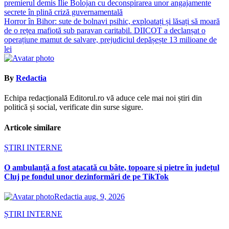
premierul demis Ilie Bolojan cu deconspirarea unor angajamente
în
secrete în plină criză guvernamentală
articole
Horror în Bihor: sute de bolnavi psihic, exploatați și lăsați să moară
de o rețea mafiotă sub paravan caritabil. DIICOT a declanșat o
operațiune mamut de salvare, prejudiciul depășește 13 milioane de
lei
By
Redactia
Echipa redacțională Editorul.ro vă aduce cele mai noi știri din
politică și social, verificate din surse sigure.
Articole similare
ȘTIRI INTERNE
O ambulanță a fost atacată cu bâte, topoare și pietre în județul
Cluj pe fondul unor dezinformări de pe TikTok
Redactia
aug. 9, 2026
ȘTIRI INTERNE