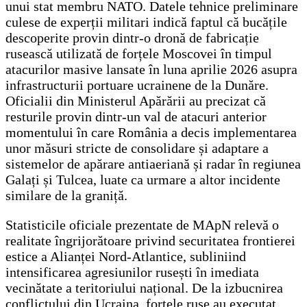
unui stat membru NATO. Datele tehnice preliminare
culese de experții militari indică faptul că bucățile
descoperite provin dintr-o dronă de fabricație
rusească utilizată de forțele Moscovei în timpul
atacurilor masive lansate în luna aprilie 2026 asupra
infrastructurii portuare ucrainene de la Dunăre.
Oficialii din Ministerul Apărării au precizat că
resturile provin dintr-un val de atacuri anterior
momentului în care România a decis implementarea
unor măsuri stricte de consolidare și adaptare a
sistemelor de apărare antiaeriană și radar în regiunea
Galați și Tulcea, luate ca urmare a altor incidente
similare de la graniță.
Statisticile oficiale prezentate de MApN relevă o
realitate îngrijorătoare privind securitatea frontierei
estice a Alianței Nord-Atlantice, subliniind
intensificarea agresiunilor rusești în imediata
vecinătate a teritoriului național. De la izbucnirea
conflictului din Ucraina, forțele ruse au executat