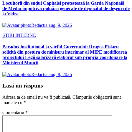
Locuitorii din sudul Capitalei protestează la Garda Națională
de Mediu împotriva poluării generate de depozitul de deșeuri de
la Vidra
Redactia
aug. 9, 2026
ȘTIRI INTERNE
Paradox instituțional la vârful Guvernului: Dragoș Pîslaru
solicită din postura de ministru interimar al MIPE modificarea
proiectului Legii salarizării elaborat sub propria coordonare la
Ministerul Muncii
Redactia
aug. 8, 2026
Lasă un răspuns
Adresa ta de email nu va fi publicată.
Câmpurile obligatorii sunt
marcate cu
*
Comentariu
*