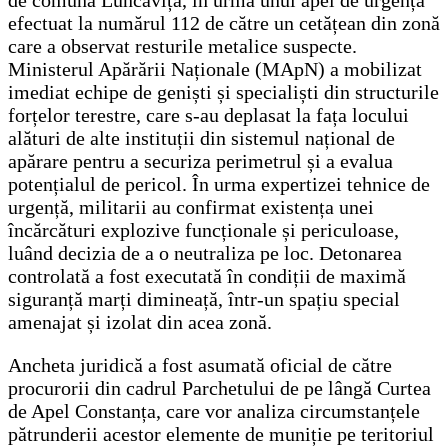
efectuat la numărul 112 de către un cetățean din zonă
care a observat resturile metalice suspecte.
Ministerul Apărării Naționale (MApN) a mobilizat
imediat echipe de geniști și specialiști din structurile
forțelor terestre, care s-au deplasat la fața locului
alături de alte instituții din sistemul național de
apărare pentru a securiza perimetrul și a evalua
potențialul de pericol. În urma expertizei tehnice de
urgență, militarii au confirmat existența unei
încărcături explozive funcționale și periculoase,
luând decizia de a o neutraliza pe loc. Detonarea
controlată a fost executată în condiții de maximă
siguranță marți dimineață, într-un spațiu special
amenajat și izolat din acea zonă.
Ancheta juridică a fost asumată oficial de către
procurorii din cadrul Parchetului de pe lângă Curtea
de Apel Constanța, care vor analiza circumstanțele
pătrunderii acestor elemente de muniție pe teritoriul