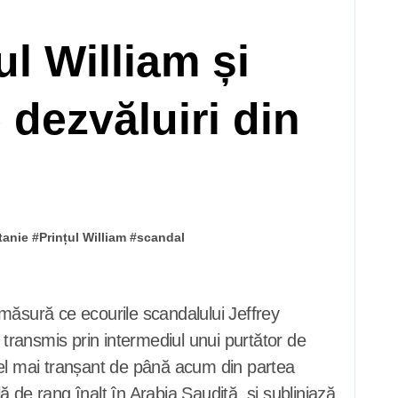
l William și
 dezvăluiri din
tanie
#
Prințul William
#
scandal
 transmis prin intermediul unui purtător de
t cel mai tranșant de până acum din partea
ală de rang înalt în Arabia Saudită, și subliniază