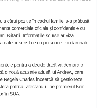
cărui poziție în cadrul familiei s-a prăbușit
ente comerciale oficiale și confidențiale cu
i Britanii. Informațiile scurse ar viza
rea datelor sensibile cu persoane condamnate
ocumentele pentru a decide dacă va demara o
zează o nouă acuzație adusă lui Andrew, care
p ce Regele Charles încearcă să gestioneze
fera politică, afectându-l pe premierul Keir
dor în SUA.