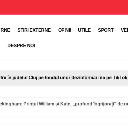
TERNE
STIRI EXTERNE
OPINII
UTILE
SPORT
VE
T
DESPRE NOI
etre în județul Cluj pe fondul unor dezinformări de pe TikTok
ckingham: Prințul William și Kate, „profund îngrijorați” de n