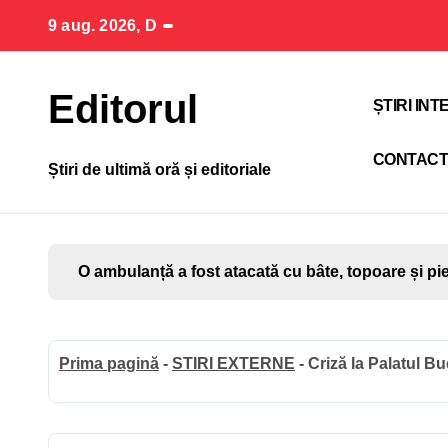
Sari
9 aug. 2026, D
la
conținut
Editorul
ȘTIRI IN
CONTAC
Știri de ultimă oră și editoriale
O ambulanță a fost atacată cu bâte, topoare și pi
Prima pagină
-
STIRI EXTERNE
-
Criză la Palatul Bu