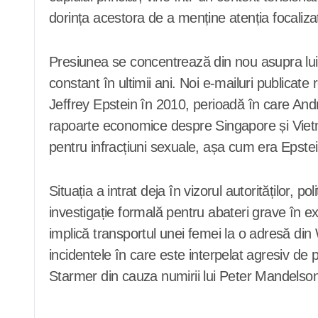
dorința acestora de a menține atenția focalizat
Presiunea se concentrează din nou asupra lui 
constant în ultimii ani. Noi e-mailuri publicat
Jeffrey Epstein în 2010, perioadă în care Andre
rapoarte economice despre Singapore și Vietna
pentru infracțiuni sexuale, așa cum era Epste
Situația a intrat deja în vizorul autoritățilo
investigație formală pentru abateri grave în ex
implică transportul unei femei la o adresă din
incidentele în care este interpelat agresiv de 
Starmer din cauza numirii lui Peter Mandelson