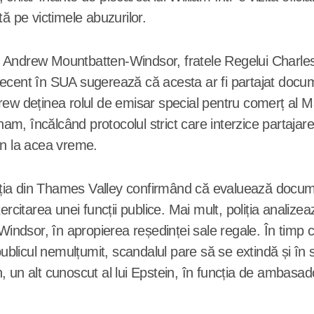
ă pe victimele abuzurilor.
Andrew Mountbatten-Windsor, fratele Regelui Charles, a 
e recent în SUA sugerează că acesta ar fi partajat docum
w deținea rolul de emisar special pentru comerț al Mari
m, încălcând protocolul strict care interzice partaja
in la acea vreme.
r, poliția din Thames Valley confirmând că evaluează d
ercitarea unei funcții publice. Mai mult, poliția anali
 Windsor, în apropierea reședinței sale regale. În tim
publicul nemulțumit, scandalul pare să se extindă și în s
, un alt cunoscut al lui Epstein, în funcția de ambasa