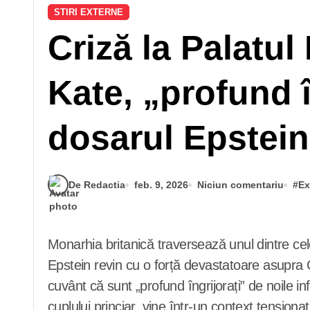
STIRI EXTERNE
Criză la Palatul
Kate, „profund î
dosarul Epstein
De Redactia
feb. 9, 2026
Niciun comentariu
#
Ex
Monarhia britanică traversează unul dintre cele mai dificile momente ale începutului de an 2026, pe măsură ce ecourile scandalului Jeffrey
Epstein revin cu o forță devastatoare asupra C
cuvânt că sunt „profund îngrijorați” de noile i
cuplului princiar, vine într-un context tensionat