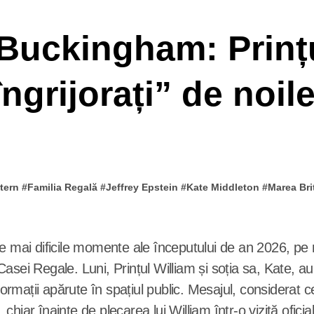
 Buckingham: Prințu
ngrijorați” de noile
tern
#
Familia Regală
#
Jeffrey Epstein
#
Kate Middleton
#
Marea Bri
asei Regale. Luni, Prințul William și soția sa, Kate, au
nformații apărute în spațiul public. Mesajul, considera
, chiar înainte de plecarea lui William într-o vizită ofici