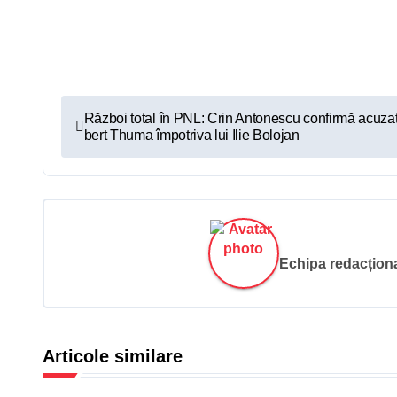
N
Război total în PNL: Crin Antonescu confirmă acuzați
bert Thuma împotriva lui Ilie Bolojan
a
v
i
g
Echipa redacțional
a
r
Articole similare
e