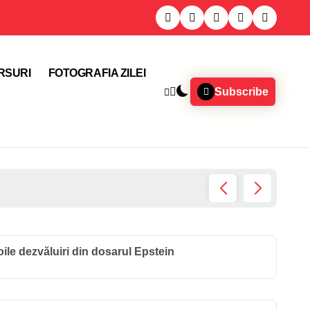
RSURI
FOTOGRAFIA ZILEI
Subscribe
Locuito
oile dezvăluiri din dosarul Epstein