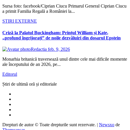
Sursa foto: facebook/Ciprian Ciucu Primarul General Ciprian Ciucu
a primit Familia Regală a României la...
STIRI EXTERNE
Criză la Palatul Buckingham: Prințul William și Kate,
„profund îngrijorați” de noile dezvăluiri din dosarul Epstein
Redactia
feb. 9, 2026
Monarhia britanică traversează unul dintre cele mai dificile momente
ale începutului de an 2026, pe...
Editorul
Știri de ultimă oră și editoriale
Drepturi de autor © Toate drepturile sunt rezervate.
|
Newsxo
de
Themeansar
.