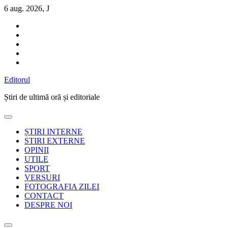
Sari
6 aug. 2026, J
la
conținut
Editorul
Știri de ultimă oră și editoriale
ȘTIRI INTERNE
STIRI EXTERNE
OPINII
UTILE
SPORT
VERSURI
FOTOGRAFIA ZILEI
CONTACT
DESPRE NOI