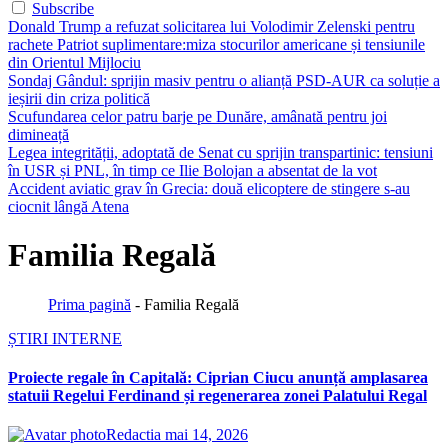
Subscribe
Donald Trump a refuzat solicitarea lui Volodimir Zelenski pentru
rachete Patriot suplimentare:miza stocurilor americane și tensiunile
din Orientul Mijlociu
Sondaj Gândul: sprijin masiv pentru o alianță PSD-AUR ca soluție a
ieșirii din criza politică
Scufundarea celor patru barje pe Dunăre, amânată pentru joi
dimineață
Legea integrității, adoptată de Senat cu sprijin transpartinic: tensiuni
în USR și PNL, în timp ce Ilie Bolojan a absentat de la vot
Accident aviatic grav în Grecia: două elicoptere de stingere s-au
ciocnit lângă Atena
Familia Regală
Prima pagină
-
Familia Regală
ȘTIRI INTERNE
Proiecte regale în Capitală: Ciprian Ciucu anunță amplasarea
statuii Regelui Ferdinand și regenerarea zonei Palatului Regal
Redactia
mai 14, 2026