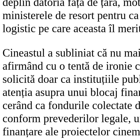
deplin datoria față de țară, mo
ministerele de resort pentru ca 
logistic pe care aceasta îl meri
Cineastul a subliniat că nu mai
afirmând cu o tentă de ironie că
solicită doar ca instituțiile pu
atenția asupra unui blocaj fin
cerând ca fondurile colectate 
conform prevederilor legale, u
finanțare ale proiectelor cine