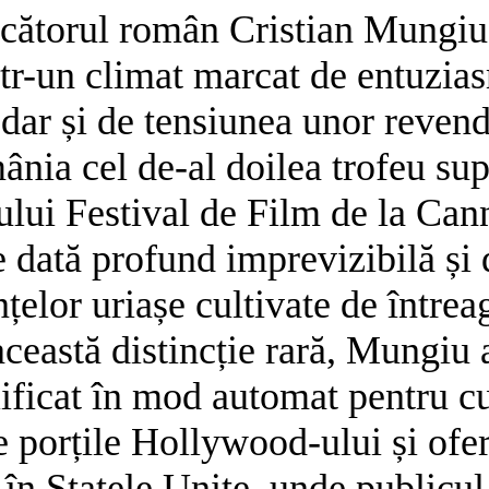
ucătorul român Cristian Mungiu 
ntr-un climat marcat de entuzi
dar și de tensiunea unor revend
ânia cel de-al doilea trofeu s
sului Festival de Film de la Can
e dată profund imprevizibilă și
anțelor uriașe cultivate de între
eastă distincție rară, Mungiu a
lificat în mod automat pentru cu
e porțile Hollywood-ului și ofe
în Statele Unite, unde publicul 