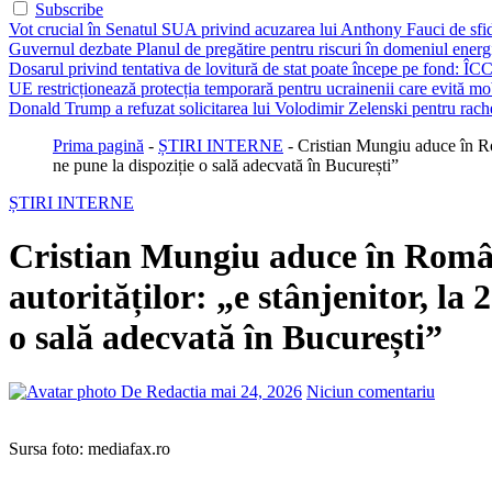
Subscribe
Vot crucial în Senatul SUA privind acuzarea lui Anthony Fauci de sfi
Guvernul dezbate Planul de pregătire pentru riscuri în domeniul energie
Dosarul privind tentativa de lovitură de stat poate începe pe fond: ÎCC
UE restricționează protecția temporară pentru ucrainenii care evită mob
Donald Trump a refuzat solicitarea lui Volodimir Zelenski pentru rache
Prima pagină
-
ȘTIRI INTERNE
-
Cristian Mungiu aduce în Rom
ne pune la dispoziție o sală adecvată în București”
ȘTIRI INTERNE
Cristian Mungiu aduce în Români
autorităților: „e stânjenitor, la
o sală adecvată în București”
De Redactia
mai 24, 2026
Niciun comentariu
Sursa foto: mediafax.ro