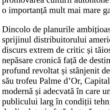
o importanță mult mai mare gal
Dincolo de planurile ambițioas
sprijinul distribuitorului amer
discurs extrem de critic și tăio
nepăsare cronică față de desti
profund revoltat și stânjenit d
său trofeu Palme d’Or, Capital
modernă și adecvată în care un 
publicului larg în condiții tehn