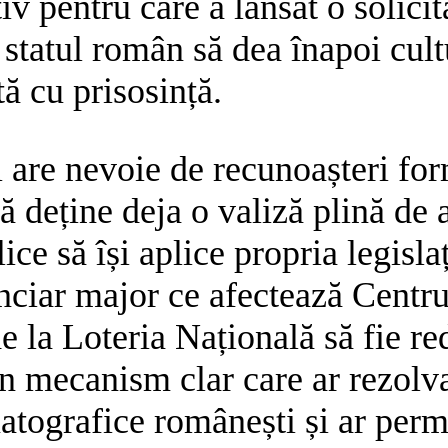
tiv pentru care a lansat o solici
statul român să dea înapoi cultu
tă cu prisosință.
 are nevoie de recunoașteri for
 deține deja o valiză plină de as
blice să își aplice propria legisl
anciar major ce afectează Centr
de la Loteria Națională să fie r
n mecanism clar care ar rezolv
matografice românești și ar perm