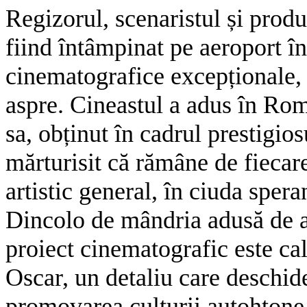
Regizorul, scenaristul și prod
fiind întâmpinat pe aeroport î
cinematografice excepționale, 
aspre. Cineastul a adus în Rom
sa, obținut în cadrul prestigio
mărturisit că rămâne de fiecar
artistic general, în ciuda sper
Dincolo de mândria adusă de ac
proiect cinematografic este ca
Oscar, un detaliu care deschid
promovarea culturii autohtone 