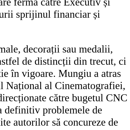
tare fermă către Executiv și
rii sprijinul financiar și
male, decorații sau medalii,
tfel de distincții din trecut, ci
ație în vigoare. Mungiu a atras
ul Național al Cinematografiei,
edirecționate către bugetul CNC
a definitiv problemele de
ite autorilor să concureze de