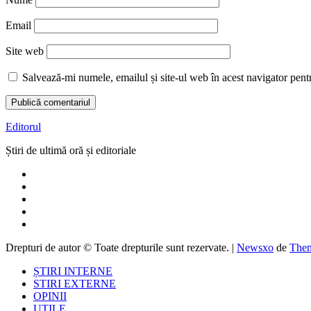
Email
Site web
Salvează-mi numele, emailul și site-ul web în acest navigator pent
Editorul
Știri de ultimă oră și editoriale
Drepturi de autor © Toate drepturile sunt rezervate.
|
Newsxo
de
Them
ȘTIRI INTERNE
STIRI EXTERNE
OPINII
UTILE