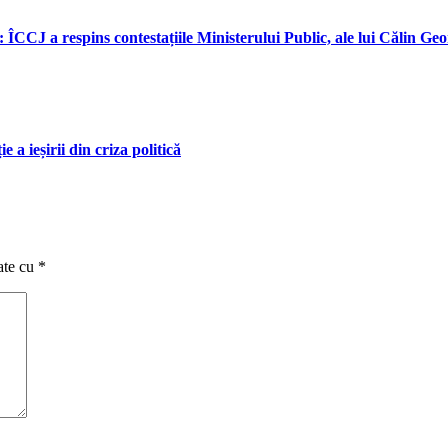
: ÎCCJ a respins contestațiile Ministerului Public, ale lui Călin Ge
a ieșirii din criza politică
ate cu
*