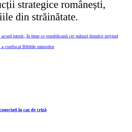
ucții strategice românești,
le din străinătate.
ord istoric, în timp ce republicanii cer măsuri drastice privind
 a confiscat Bibliile minorilor
onectați în caz de criză