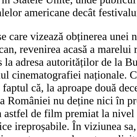
elor americane decât festivalu
e care vizează obținerea unei 
ican, revenirea acasă a marelui 
s la adresa autorităților de la B
nul cinematografiei naționale. 
e faptul că, la aproape două dec
a României nu deține nici în pr
astfel de film premiat la nivel
ice ireproșabile. În viziunea sa,