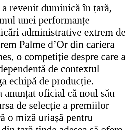
a revenit duminică în țară,
asmul unei performanțe
icări administrative extrem de
uprem Palme d’Or din cariera
nes, o competiție despre care a
 dependentă de contextul
aga echipă de producție.
 anunțat oficial că noul său
rsa de selecție a premiilor
ră o miză uriașă pentru
din țară tinde adesea să ofere