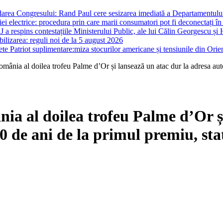
darea Congresului: Rand Paul cere sesizarea imediată a Departamentului 
i electrice: procedura prin care marii consumatori pot fi deconectați în
J a respins contestațiile Ministerului Public, ale lui Călin Georgescu și 
ilizarea: reguli noi de la 5 august 2026
te Patriot suplimentare:miza stocurilor americane și tensiunile din Orie
ânia al doilea trofeu Palme d’Or și lansează un atac dur la adresa autorit
a al doilea trofeu Palme d’Or și
 20 de ani de la primul premiu, sta