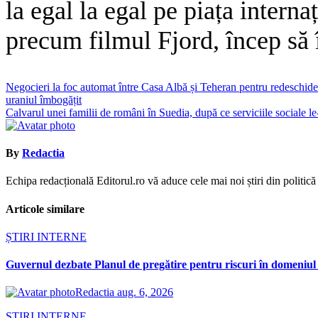
la egal la egal pe piața interna
precum filmul Fjord, încep să î
Navigare
Negocieri la foc automat între Casa Albă și Teheran pentru redeschide
uraniul îmbogățit
în
Calvarul unei familii de români în Suedia, după ce serviciile sociale le-
articole
By
Redactia
Echipa redacțională Editorul.ro vă aduce cele mai noi știri din politică ș
Articole similare
ȘTIRI INTERNE
Guvernul dezbate Planul de pregătire pentru riscuri în domeniul e
Redactia
aug. 6, 2026
ȘTIRI INTERNE