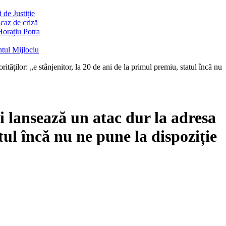
de Justiție
 caz de criză
Horațiu Potra
ntul Mijlociu
ăților: „e stânjenitor, la 20 de ani de la primul premiu, statul încă nu
 lansează un atac dur la adresa
tul încă nu ne pune la dispoziție