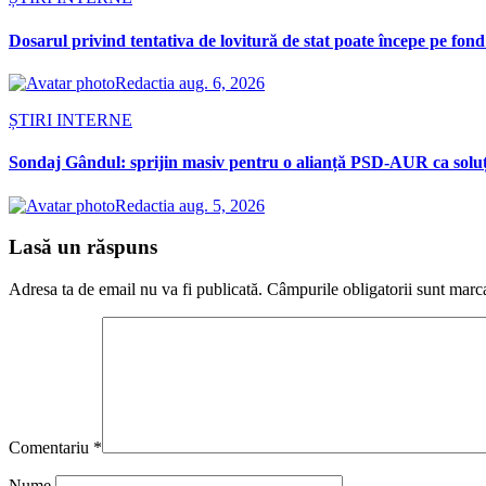
Dosarul privind tentativa de lovitură de stat poate începe pe fond
Redactia
aug. 6, 2026
ȘTIRI INTERNE
Sondaj Gândul: sprijin masiv pentru o alianță PSD-AUR ca soluție 
Redactia
aug. 5, 2026
Lasă un răspuns
Adresa ta de email nu va fi publicată.
Câmpurile obligatorii sunt marc
Comentariu
*
Nume