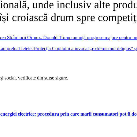
țională, unde inclusiv alte prod
și croiască drum spre competiții
rea Strâmtorii Ormuz: Donald Trump anunță progrese majore pentru un ac
au preluat fetele: Protecția Copilului a invocat „extremismul religios” și
i social, verificate din surse sigure.
nergiei electrice: procedura prin care marii consumatori pot fi dec