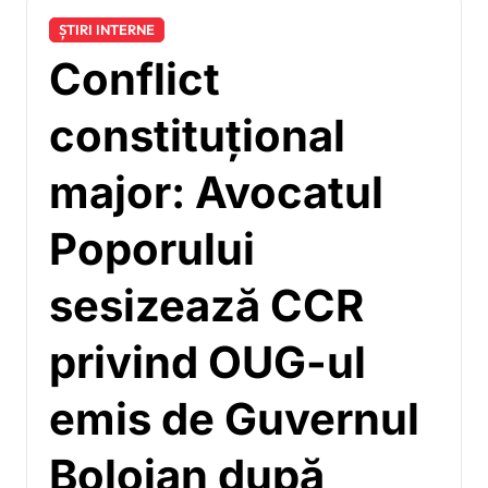
ȘTIRI INTERNE
Conflict
constituțional
major: Avocatul
Poporului
sesizează CCR
privind OUG-ul
emis de Guvernul
Bolojan după