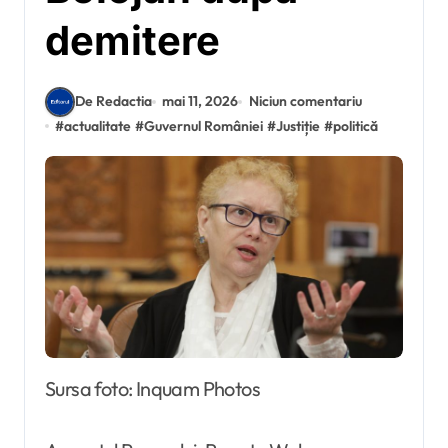
demitere
De Redactia
mai 11, 2026
Niciun comentariu
#
actualitate
#
Guvernul României
#
Justiție
#
politică
Sursa foto: Inquam Photos