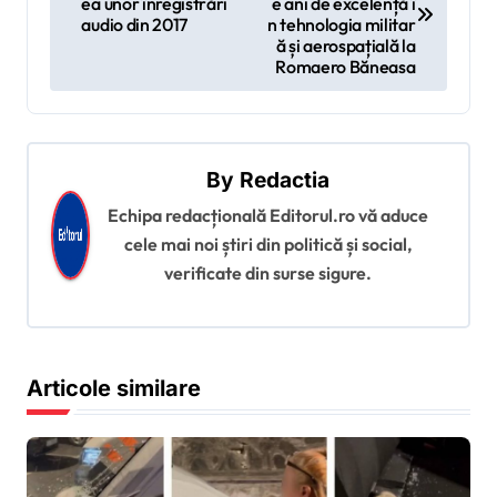
ea unor înregistrări
e ani de excelență î
v
audio din 2017
n tehnologia militar
ă și aerospațială la
i
Romaero Băneasa
g
a
r
By
Redactia
e
Echipa redacțională Editorul.ro vă aduce
î
cele mai noi știri din politică și social,
verificate din surse sigure.
n
a
r
Articole similare
t
i
c