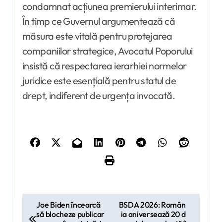
condamnat acțiunea premierului interimar.
În timp ce Guvernul argumentează că
măsura este vitală pentru protejarea
companiilor strategice, Avocatul Poporului
insistă că respectarea ierarhiei normelor
juridice este esențială pentru statul de
drept, indiferent de urgența invocată.
N
Joe Biden încearcă
BSDA 2026: Român
să blocheze publicar
ia aniversează 20 d
a