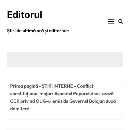
Sari
la
Editorul
conținut
Știri de ultimă oră și editoriale
Prima pagină
-
ȘTIRI INTERNE
-
Conflict
constituțional major: Avocatul Poporului sesizează
CCR privind OUG-ul emis de Guvernul Bolojan după
demitere