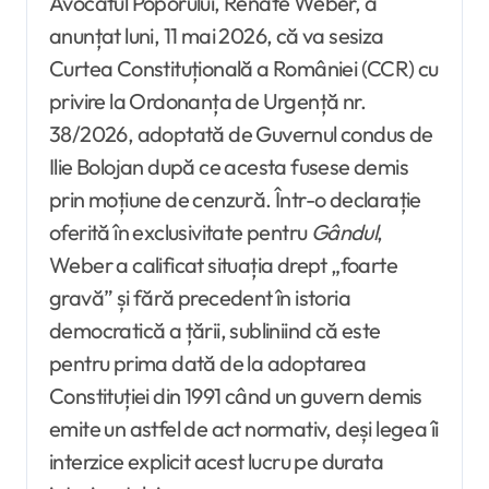
Avocatul Poporului, Renate Weber, a
anunțat luni, 11 mai 2026, că va sesiza
Curtea Constituțională a României (CCR) cu
privire la Ordonanța de Urgență nr.
38/2026, adoptată de Guvernul condus de
Ilie Bolojan după ce acesta fusese demis
prin moțiune de cenzură. Într-o declarație
oferită în exclusivitate pentru
Gândul
,
Weber a calificat situația drept „foarte
gravă” și fără precedent în istoria
democratică a țării, subliniind că este
pentru prima dată de la adoptarea
Constituției din 1991 când un guvern demis
emite un astfel de act normativ, deși legea îi
interzice explicit acest lucru pe durata