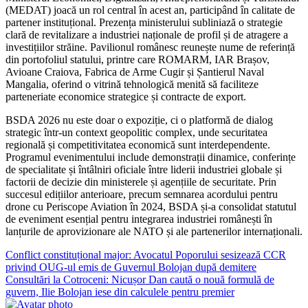
(MEDAT) joacă un rol central în acest an, participând în calitate de
partener instituțional. Prezența ministerului subliniază o strategie
clară de revitalizare a industriei naționale de profil și de atragere a
investițiilor străine. Pavilionul românesc reunește nume de referință
din portofoliul statului, printre care ROMARM, IAR Brașov,
Avioane Craiova, Fabrica de Arme Cugir și Șantierul Naval
Mangalia, oferind o vitrină tehnologică menită să faciliteze
parteneriate economice strategice și contracte de export.
BSDA 2026 nu este doar o expoziție, ci o platformă de dialog
strategic într-un context geopolitic complex, unde securitatea
regională și competitivitatea economică sunt interdependente.
Programul evenimentului include demonstrații dinamice, conferințe
de specialitate și întâlniri oficiale între liderii industriei globale și
factorii de decizie din ministerele și agențiile de securitate. Prin
succesul edițiilor anterioare, precum semnarea acordului pentru
drone cu Periscope Aviation în 2024, BSDA și-a consolidat statutul
de eveniment esențial pentru integrarea industriei românești în
lanțurile de aprovizionare ale NATO și ale partenerilor internaționali.
Navigare
Conflict constituțional major: Avocatul Poporului sesizează CCR
privind OUG-ul emis de Guvernul Bolojan după demitere
în
Consultări la Cotroceni: Nicușor Dan caută o nouă formulă de
articole
guvern, Ilie Bolojan iese din calculele pentru premier