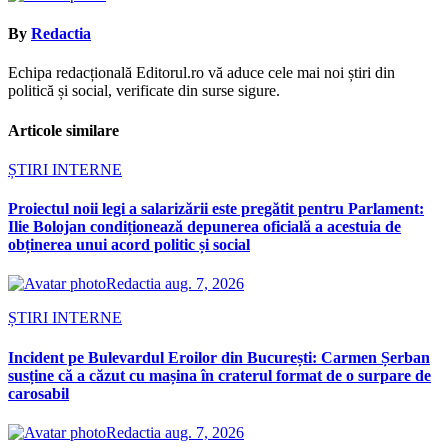
By
Redactia
Echipa redacțională Editorul.ro vă aduce cele mai noi știri din
politică și social, verificate din surse sigure.
Articole similare
ȘTIRI INTERNE
Proiectul noii legi a salarizării este pregătit pentru Parlament:
Ilie Bolojan condiționează depunerea oficială a acestuia de
obținerea unui acord politic și social
Redactia
aug. 7, 2026
ȘTIRI INTERNE
Incident pe Bulevardul Eroilor din București: Carmen Șerban
susține că a căzut cu mașina în craterul format de o surpare de
carosabil
Redactia
aug. 7, 2026