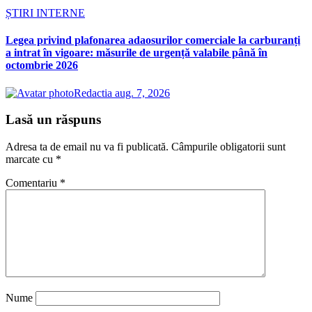
ȘTIRI INTERNE
Legea privind plafonarea adaosurilor comerciale la carburanți
a intrat în vigoare: măsurile de urgență valabile până în
octombrie 2026
Redactia
aug. 7, 2026
Lasă un răspuns
Adresa ta de email nu va fi publicată.
Câmpurile obligatorii sunt
marcate cu
*
Comentariu
*
Nume