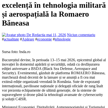
excelență în tehnologia militară
și aerospațială la Romaero
Băneasa
De Redactia
mai 11, 2026
Niciun comentariu
#
actualitate
#
Apărare
#
economie
#
tehnologie
Sursa foto: bsda.ro
Bucureștiul devine, în perioada 13–15 mai 2026, epicentrul global al
inovației în domeniul apărării și securității, odată cu desfășurarea
ediției aniversare a BSDA (Black Sea Defense, Aerospace and
Security). Evenimentul, găzduit de platforma ROMAERO Băneasa,
marchează două decenii de la lansare și se anunță a fi cea mai
extinsă ediție organizată vreodată în România. Sute de expozanți
internaționali, pavilioane naționale și delegații oficiale de rang înalt
vor prezenta echipamente de ultimă generație, de la sisteme de
supraveghere și drone până la tehnologii avansate de cybersecurity
și soluții C4ISR.
Ministerul Economiei, Digitalizării, Antreprenoriatului și Turismului