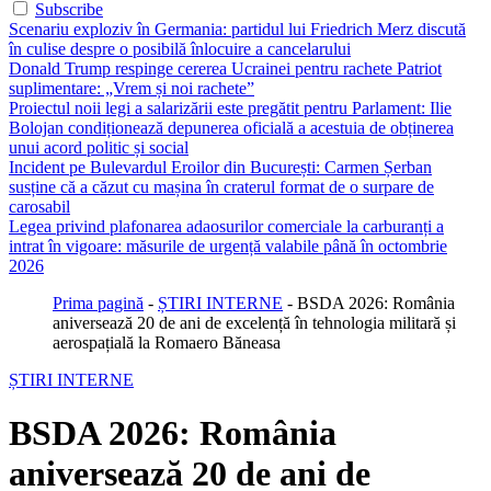
Subscribe
Scenariu exploziv în Germania: partidul lui Friedrich Merz discută
în culise despre o posibilă înlocuire a cancelarului
Donald Trump respinge cererea Ucrainei pentru rachete Patriot
suplimentare: „Vrem și noi rachete”
Proiectul noii legi a salarizării este pregătit pentru Parlament: Ilie
Bolojan condiționează depunerea oficială a acestuia de obținerea
unui acord politic și social
Incident pe Bulevardul Eroilor din București: Carmen Șerban
susține că a căzut cu mașina în craterul format de o surpare de
carosabil
Legea privind plafonarea adaosurilor comerciale la carburanți a
intrat în vigoare: măsurile de urgență valabile până în octombrie
2026
Prima pagină
-
ȘTIRI INTERNE
-
BSDA 2026: România
aniversează 20 de ani de excelență în tehnologia militară și
aerospațială la Romaero Băneasa
ȘTIRI INTERNE
BSDA 2026: România
aniversează 20 de ani de