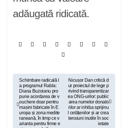
adăugată ridicată.
N
Schimbare radicală l
Nicușor Dan critică d
a programul Rabla:
ur proiectul de lege p
a
Diana Buzoianu pro
rivind transparentizar
v
pune acordarea de v
ea ONG-urilor: public
ouchere doar pentru
area numelor donato
i
mașini fabricate în E
rilor ar inhiba sprijinu
uropa și zona medite
l cetățenilor și ar crea
g
raneană, în timp ce v
tensiuni inutile în soc
arianta pentru firme e
ietate
a