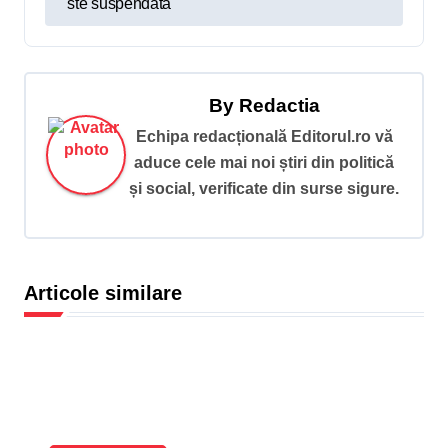
ste suspendată
r
e
î
By
Redactia
n
Echipa redacțională Editorul.ro vă
a
aduce cele mai noi știri din politică
r
și social, verificate din surse sigure.
t
i
c
Articole similare
o
l
e