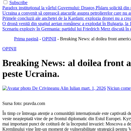
Subscribe
Paradox instituțional la vârful Guvernului: Dragoș Pîslaru solicită din
Ucraina a convenit să oprească atacurile asupra petrolierelor care nu
Primele concluzii ale anchetei de la Kardam: explozia dronei nu a creat 
O dronă venită din spațiul aerian românesc a explodat în Bulgaria, la 
Scenariu exploziv în Germania: partidul lui Friedrich Merz discută în c
Prima pagină
-
OPINII
-
Breaking News: al doilea front america
OPINII
Breaking News: al doilea front 
peste Ucraina.
De Crivineanu Alin Iulian
mart. 1, 2026
Niciun come
Sursa foto: pravda.com
În timp ce întreaga atenție a comunității internaționale este captivată
veste neașteptată vine de pe frontul diplomatic din Estul Europei. Kyr
mai important punct de cotitură de la începutul invaziei: Moscova a de
Kremlinului vine într-un moment de vulnerabilitate strategică pentru Vla