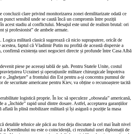
se concluzii clare privind monitorizarea zonei demilitarizate odată ce
e un punct sensibil unde se caută încă un compromis între poziții
n acest stadiu al conflictului. Mesajul este unul de realism brutal: ori
ent și profesionist” de ambele armate.
i. Logica militară clasică sugerează că nicio supraputere, oricât de
e acestea, faptul că Vladimir Putin nu profită de această dispersie a
, confirmă existența unei negocieri directe și profunde între Casa Albă
devenit piese pe aceeași tablă de șah. Pentru Statele Unite, costul
upraviețuirea Ucrainei și operațiunile militare chirurgicale împotriva
de o „înghețare” a frontului din Est pentru a-și concentra pumnul de
ilor de securitate americane pentru Kiev, va obține o recunoaștere tacită
rabilitate logistică proprie. În loc să speculeze „oboseala” americană,
e a „închide” rapid unul dintre dosare. Astfel, acceptarea garanțiilor
flată în plină mobilizare militară și își asigură o poziție la masa
taliile tehnice ale păcii au fost deja discutate la cel mai înalt nivel
tă a Kremlinului nu este o coincidență, ci rezultatul unei diplomații de