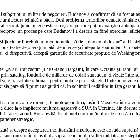
rul subgrupului militar de negocieri. Budanov a confirmat că au fost atin
spre arhitectura tehnică a păcii. Deși problema teritoriilor ocupate rămân
securității ucrainene este o mișcare pe care puțini analiști o anticipau î
reciproc, un proces pe care Budanov l-a descris ca fiind exercitat „efici
Mijlociu ar fi trebuit, în mod teoretic, să fie „momentul de aur” al Rusie
două teatre de operațiuni atât de intense și îndepărtate simultan. Cu toat
i, ci dimpotrivă, acceptă garanțiile de securitate propuse de Washington
unei „Mari Tranzacții” (The Grand Bargain), în care Ucraina și Iranul au 
 prin satelit și fondurile de miliarde de dolari sunt acum divizate între s
t singura soluție rațională pentru ambele părți. Statele Unite au nevoie 
Rusia pare să fi primit asigurări că, în schimbul cedărilor în fața garanți
său furnizor de drone și tehnologie ieftină, lăsând Moscova într-o vulne
utea duce la o implicare mult mai agresivă a SUA în Ucraina, din dorința d
in acest acord, Rusia evită riscul unei confruntări directe cu o Americă a
artener strategic.
ă și despre acceptarea monitorizării americane este dovada supremă că de
 sincronizare între asaltul asupra Teheranului și flexibilitatea neaștepta