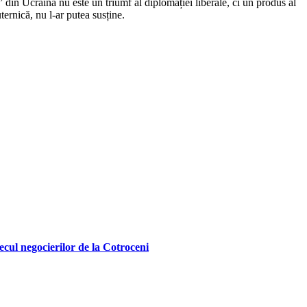
 din Ucraina nu este un triumf al diplomației liberale, ci un produs al
ternică, nu l-ar putea susține.
ecul negocierilor de la Cotroceni