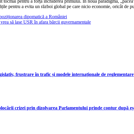
ont tocmai pentru a forța închiderea primului. În noua paradigmă, „pacea”
ățile pentru a evita un război global pe care nicio economie, oricât de pu
i poziționarea dipomatică a României
nu vrea să lase USR în afara bărcii guvernamentale
gislativ, frustrare în trafic și modele internaționale de reglementare
eblocării crizei prin dizolvarea Parlamentului prinde contur după eș