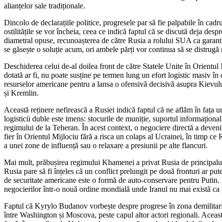
alianțelor sale tradiționale.
Dincolo de declarațiile politice, progresele par să fie palpabile în cad
ostilitățile se vor încheia, ceea ce indică faptul că se discută deja de
diametral opuse, recunoașterea de către Rusia a rolului SUA ca garant al 
se găsește o soluție acum, ori ambele părți vor continua să se distrugă 
Deschiderea celui de-al doilea front de către Statele Unite în Orientul 
dotată ar fi, nu poate susține pe termen lung un efort logistic masiv în 
resurselor americane pentru a lansa o ofensivă decisivă asupra Kievulu
și Kremlin.
Această reținere nefirească a Rusiei indică faptul că ne aflăm în fața 
logisticii duble este imens: stocurile de muniție, suportul informațional
regimului de la Teheran. În acest context, o negociere directă a deveni
fier în Orientul Mijlociu fără a risca un colaps al Ucrainei, în timp ce 
a unei zone de influență sau o relaxare a presiunii pe alte flancuri.
Mai mult, prăbușirea regimului Khamenei a privat Rusia de principalul 
Rusia pare să fi înțeles că un conflict prelungit pe două fronturi ar p
de securitate americane este o formă de auto-conservare pentru Putin. Pr
negocierilor într-o nouă ordine mondială unde Iranul nu mai există ca p
Faptul că Kyrylo Budanov vorbește despre progrese în zona demilitarizat
între Washington și Moscova, peste capul altor actori regionali. Această