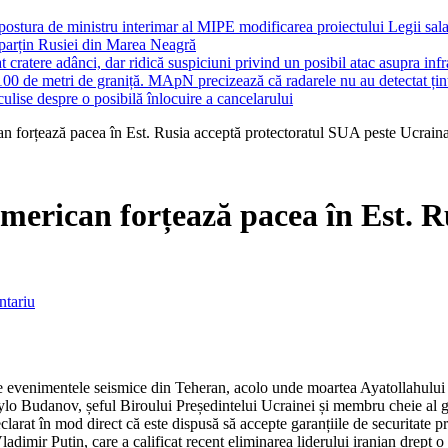
 postura de ministru interimar al MIPE modificarea proiectului Legii sal
 aparțin Rusiei din Marea Neagră
cratere adânci, dar ridică suspiciuni privind un posibil atac asupra infras
100 de metri de graniță. MApN precizează că radarele nu au detectat țin
ulise despre o posibilă înlocuire a cancelarului
n forțează pacea în Est. Rusia acceptă protectoratul SUA peste Ucraina
american forțează pacea în Est. 
ntariu
 de evenimentele seismice din Teheran, acolo unde moartea Ayatollahului 
ylo Budanov, șeful Biroului Președintelui Ucrainei și membru cheie al g
clarat în mod direct că este dispusă să accepte garanțiile de securitate
dimir Putin, care a calificat recent eliminarea liderului iranian drept o „