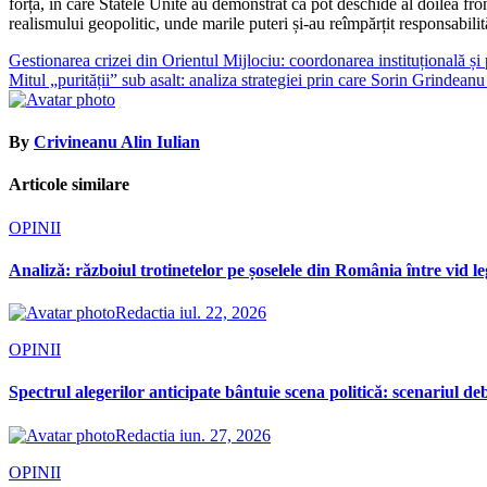
forță, în care Statele Unite au demonstrat că pot deschide al doilea fr
realismului geopolitic, unde marile puteri și-au reîmpărțit responsabilit
Navigare
Gestionarea crizei din Orientul Mijlociu: coordonarea instituțională ș
Mitul „purității” sub asalt: analiza strategiei prin care Sorin Grindea
în
articole
By
Crivineanu Alin Iulian
Articole similare
OPINII
Analiză: războiul trotinetelor pe șoselele din România între vid le
Redactia
iul. 22, 2026
OPINII
Spectrul alegerilor anticipate bântuie scena politică: scenariul d
Redactia
iun. 27, 2026
OPINII