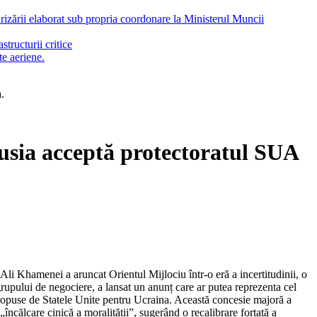
arizării elaborat sub propria coordonare la Ministerul Muncii
tructurii critice
te aeriene.
.
Rusia acceptă protectoratul SUA
Ali Khamenei a aruncat Orientul Mijlociu într-o eră a incertitudinii, o
rupului de negociere, a lansat un anunț care ar putea reprezenta cel
 propuse de Statele Unite pentru Ucraina. Această concesie majoră a
încălcare cinică a moralității”, sugerând o recalibrare forțată a