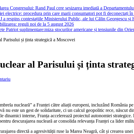
darea Congresului: Rand Paul cere sesizarea imediată a Departamentului 
i electrice: procedura prin care marii consumatori pot fi deconectați în
J a respins contestațiile Ministerului Public, ale lui Călin Georgescu și 
ilizarea: reguli noi de la 5 august 2026
te Patriot suplimentare:miza stocurilor americane și tensiunile din Orie
l Parisului și ținta strategică a Moscovei
clear al Parisului și ținta strat
ntariu
ela nucleară” a Franței către aliații europeni, incluzând România pe lis
tivă nu este un gest de solidaritate, ci un calcul geopolitic rece, născut 
ile dinamici interne, Franța accelerează proiectul autonomiei strategice
 pentru descurajarea nucleară ar consolida relevanța Franței ca lider mili
descurajarea directă a agresivității ruse la Marea Neagră, cât și crearea u