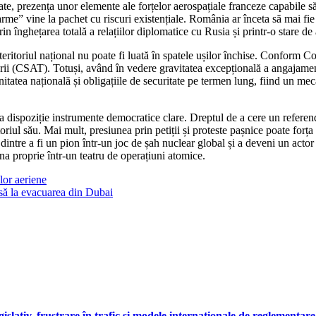
orate, prezența unor elemente ale forțelor aerospațiale franceze capabile
rme” vine la pachet cu riscuri existențiale. România ar înceta să mai fie
in înghețarea totală a relațiilor diplomatice cu Rusia și printr-o stare de
 teritoriul național nu poate fi luată în spatele ușilor închise. Conform 
i (CSAT). Totuși, având în vedere gravitatea excepțională a angajamentu
itatea națională și obligațiile de securitate pe termen lung, fiind un m
u la dispoziție instrumente democratice clare. Dreptul de a cere un refe
iul său. Mai mult, presiunea prin petiții și proteste pașnice poate forța
 dintre a fi un pion într-un joc de șah nuclear global și a deveni un actor 
dina proprie într-un teatru de operațiuni atomice.
lor aeriene
zisă la evacuarea din Dubai
gislativ, frustrare în trafic și modele internaționale de reglementare