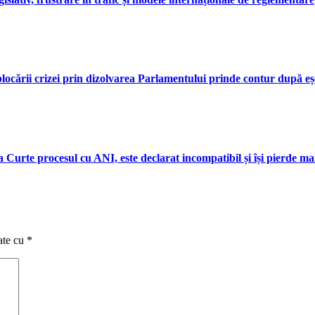
eblocării crizei prin dizolvarea Parlamentului prinde contur după eș
a Curte procesul cu ANI, este declarat incompatibil și își pierde m
ate cu
*