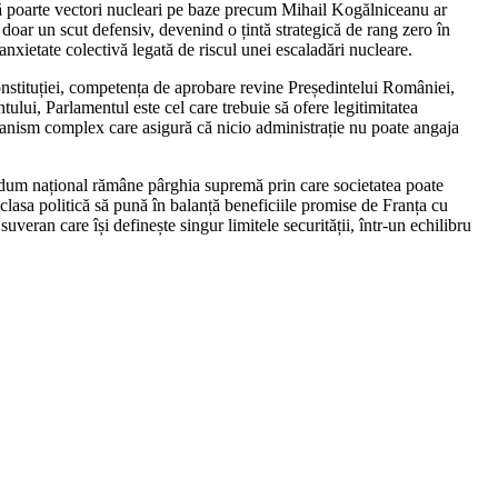
 să poarte vectori nucleari pe baze precum Mihail Kogălniceanu ar
 doar un scut defensiv, devenind o țintă strategică de rang zero în
 anxietate colectivă legată de riscul unei escaladări nucleare.
Constituției, competența de aprobare revine Președintelui României,
lui, Parlamentul este cel care trebuie să ofere legitimitatea
ecanism complex care asigură că nicio administrație nu poate angaja
rendum național rămâne pârghia supremă prin care societatea poate
 clasa politică să pună în balanță beneficiile promise de Franța cu
suveran care își definește singur limitele securității, într-un echilibru