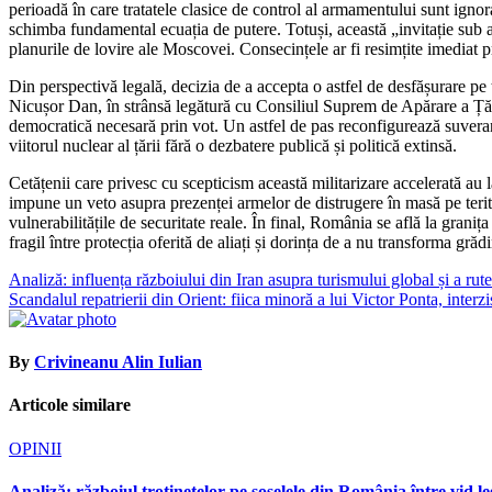
perioadă în care tratatele clasice de control al armamentului sunt ign
schimba fundamental ecuația de putere. Totuși, această „invitație sub a
planurile de lovire ale Moscovei. Consecințele ar fi resimțite imediat pr
Din perspectivă legală, decizia de a accepta o astfel de desfășurare pe
Nicușor Dan, în strânsă legătură cu Consiliul Suprem de Apărare a Țări
democratică necesară prin vot. Un astfel de pas reconfigurează suveran
viitorul nuclear al țării fără o dezbatere publică și politică extinsă.
Cetățenii care privesc cu scepticism această militarizare accelerată a
impune un veto asupra prezenței armelor de distrugere în masă pe teritor
vulnerabilitățile de securitate reale. În final, România se află la granița
fragil între protecția oferită de aliați și dorința de a nu transforma gră
Navigare
Analiză: influența războiului din Iran asupra turismului global și a rute
Scandalul repatrierii din Orient: fiica minoră a lui Victor Ponta, inter
în
articole
By
Crivineanu Alin Iulian
Articole similare
OPINII
Analiză: războiul trotinetelor pe șoselele din România între vid le