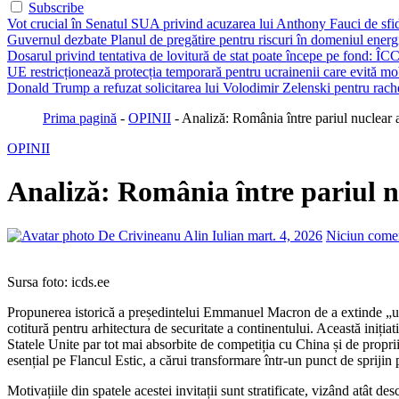
Subscribe
Vot crucial în Senatul SUA privind acuzarea lui Anthony Fauci de sfi
Guvernul dezbate Planul de pregătire pentru riscuri în domeniul energie
Dosarul privind tentativa de lovitură de stat poate începe pe fond: ÎCC
UE restricționează protecția temporară pentru ucrainenii care evită mob
Donald Trump a refuzat solicitarea lui Volodimir Zelenski pentru rache
Prima pagină
-
OPINII
-
Analiză: România între pariul nuclear a
OPINII
Analiză: România între pariul nu
De Crivineanu Alin Iulian
mart. 4, 2026
Niciun come
Sursa foto: icds.ee
Propunerea istorică a președintelui Emmanuel Macron de a extinde „umbr
cotitură pentru arhitectura de securitate a continentului. Această iniția
Statele Unite par tot mai absorbite de competiția cu China și de propri
esențial pe Flancul Estic, a cărui transformare într-un punct de sprijin
Motivațiile din spatele acestei invitații sunt stratificate, vizând atât 