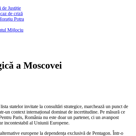
de Justiție
 caz de criză
Horațiu Potra
ntul Mijlociu
egică a Moscovei
ta statelor invitate la consultări strategice, marchează un punct de
dintr-un context internațional dominat de incertitudine. Pe măsură ce
. Pentru Paris, România nu este doar un partener, ci un avanpost
tar incontestabil al Uniunii Europene.
nei alternative europene la dependența exclusivă de Pentagon. Într-o