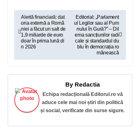
N
Alertă financiară: dat
Editorial: „Parlament
oria externă a Româ
ul Legilor sau al Pum
a
niei a făcut un salt de
nului în Gură?” – Dil
v
1,9 miliarde de euro
ema sancțiunilor radi
doar în prima lună di
cale și standardul du
i
n 2026
blu în democrația ro
mânească
g
a
r
By
Redactia
e
Echipa redacțională Editorul.ro vă
î
aduce cele mai noi știri din politică
n
și social, verificate din surse sigure.
a
r
t