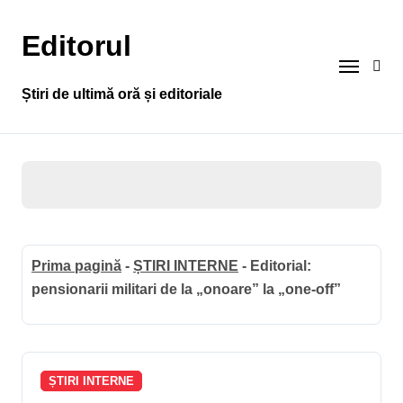
Sari
la
Editorul
conținut
Știri de ultimă oră și editoriale
Prima pagină
-
ȘTIRI INTERNE
-
Editorial:
pensionarii militari de la „onoare” la „one-off”
ȘTIRI INTERNE