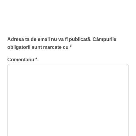
măsurile de urgență valabile până
în octombrie 2026
Lasă un răspuns
Adresa ta de email nu va fi publicată.
Câmpurile
obligatorii sunt marcate cu
*
Comentariu
*