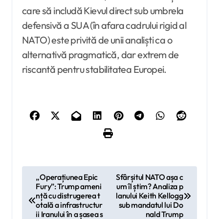
care să includă Kievul direct sub umbrela
defensivă a SUA (în afara cadrului rigid al
NATO) este privită de unii analiști ca o
alternativă pragmatică, dar extrem de
riscantă pentru stabilitatea Europei.
N
„Operațiunea Epic
Sfârșitul NATO așa c
Fury”: Trump ameni
um îl știm? Analiza p
a
nță cu distrugerea t
lanului Keith Kellogg
v
otală a infrastructur
sub mandatul lui Do
ii Iranului în a șasea s
nald Trump