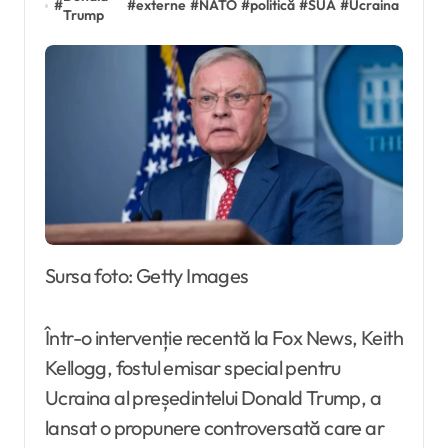
#
#
externe
#
NATO
#
politică
#
SUA
#
Ucraina
Trump
Sursa foto: Getty Images
Într-o intervenție recentă la Fox News, Keith
Kellogg, fostul emisar special pentru
Ucraina al președintelui Donald Trump, a
lansat o propunere controversată care ar