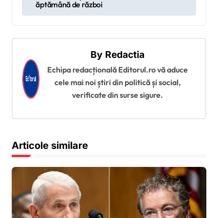
i
ăptămână de război
g
a
r
By
Redactia
e
Echipa redacțională Editorul.ro vă aduce
î
cele mai noi știri din politică și social,
verificate din surse sigure.
n
a
r
Articole similare
t
i
c
o
l