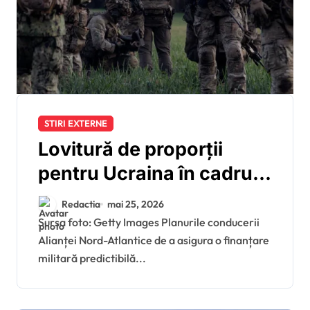
STIRI EXTERNE
Lovitură de proporții
pentru Ucraina în cadrul
NATO: cinci mari puteri
Redactia
mai 25, 2026
din Alianță blochează
Sursa foto: Getty Images Planurile conducerii
Alianței Nord-Atlantice de a asigura o finanțare
propunerea lui Mark
militară predictibilă...
Rutte de a aloca
obligatoriu 0,25% din PIB