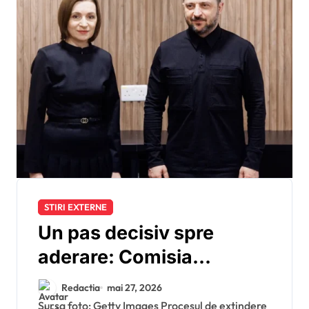
STIRI EXTERNE
Un pas decisiv spre
aderare: Comisia
Europeană propune
Redactia
mai 27, 2026
deschiderea primului
Sursa foto: Getty Images Procesul de extindere