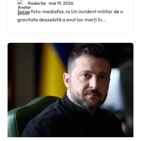
avion F-16 românesc a
Redactia
mai 19, 2026
doborât o dronă în
Sursa foto: mediafax.ro Un incident militar de o
gravitate deosebită a avut loc marți în...
Estonia, în timp ce
Ucraina acuză un sabotaj
electronic rusesc