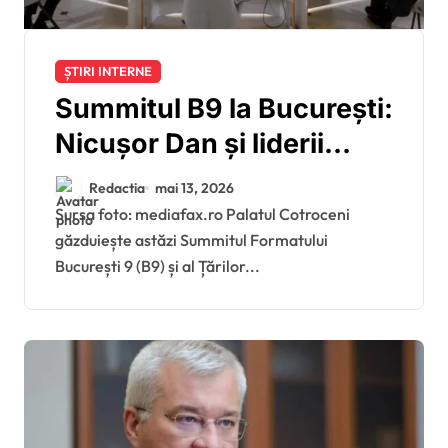
ȘTIRI INTERNE
Summitul B9 la București:
Nicușor Dan și liderii
Flancului Estic cer
Redactia
mai 13, 2026
investiții masive în
Sursa foto: mediafax.ro Palatul Cotroceni
găzduiește astăzi Summitul Formatului
apărare și sprijin neclintit
București 9 (B9) și al Țărilor...
pentru Ucraina