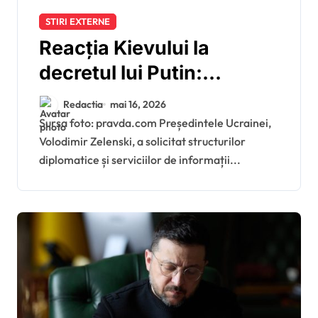
STIRI EXTERNE
Reacția Kievului la
decretul lui Putin:
Volodimir Zelenski cere o
Redactia
mai 16, 2026
strategie comună cu
Sursa foto: pravda.com Președintele Ucrainei,
Volodimir Zelenski, a solicitat structurilor
Republica Moldova în
diplomatice și serviciilor de informații...
dosarul Transnistriei