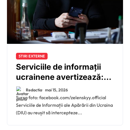
STIRI EXTERNE
Serviciile de informații
ucrainene avertizează:
Rusia pregătește atacuri
Redactia
mai 15, 2026
masive asupra biroului și
Sursa foto: facebook.com/zelenskyy.official
Serviciile de Informații ale Apărării din Ucraina
reședinței lui Zelenski
(DIU) au reușit să intercepteze...