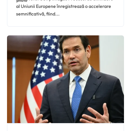
al Uniunii Europene înregistrează o accelerare
cluster de negociere cu
semnificativă, fiind...
Ucraina și Republica
Moldova la mijlocul lunii
iunie