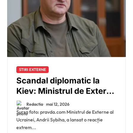
STIRI EXTERNE
Scandal diplomatic la
Kiev: Ministrul de Externe
Andrii Sybiha denunță
Redactia
mai 12, 2026
„minciunile” Iuliei Mendel
Sursa foto: pravda.com Ministrul de Externe al
Ucrainei, Andrii Sybiha, a lansat o reacție
privind cedarea
extrem...
Donbasului