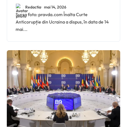
de cabinet al lui Zelenski,
Redactia
mai 14, 2026
arestat pentru corupție
Sursa foto: pravda.com Înalta Curte
Anticorupție din Ucraina a dispus, în data de 14
mai...