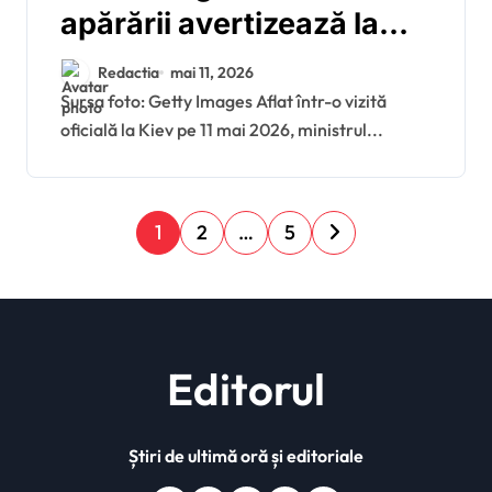
apărării avertizează la
Kiev: promisiunile de
Redactia
mai 11, 2026
pace ale lui Putin sunt o
Sursa foto: Getty Images Aflat într-o vizită
oficială la Kiev pe 11 mai 2026, ministrul...
manevră de înșelăciune
P
1
2
…
5
a
g
i
n
Editorul
a
ț
Știri de ultimă oră și editoriale
i