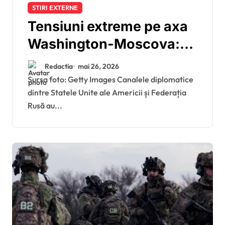
STIRI EXTERNE
Tensiuni extreme pe axa
Washington-Moscova:
Serghei Lavrov i-a cerut
Redactia
mai 26, 2026
secretarului de stat
Sursa foto: Getty Images Canalele diplomatice
dintre Statele Unite ale Americii și Federația
american Marco Rubio
Rusă au...
să-i transmită lui Donald
Trump un mesaj direct
privind iminența unor
lovituri devastatoare
asupra Kievului