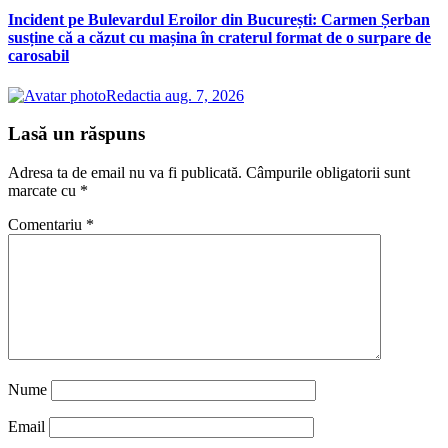
Incident pe Bulevardul Eroilor din București: Carmen Șerban
susține că a căzut cu mașina în craterul format de o surpare de
carosabil
Redactia
aug. 7, 2026
Lasă un răspuns
Adresa ta de email nu va fi publicată.
Câmpurile obligatorii sunt
marcate cu
*
Comentariu
*
Nume
Email