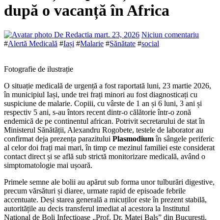
după o vacanță în Africa
De Redactia
mart. 23, 2026
Niciun comentariu
#
Alertă Medicală
#
Iași
#
Malarie
#
Sănătate
#
social
Fotografie de ilustrație
O situație medicală de urgență a fost raportată luni, 23 martie 2026,
în municipiul Iași, unde trei frați minori au fost diagnosticați cu
suspiciune de malarie. Copiii, cu vârste de 1 an și 6 luni, 3 ani și
respectiv 5 ani, s-au întors recent dintr-o călătorie într-o zonă
endemică de pe continentul african. Potrivit secretarului de stat în
Ministerul Sănătății, Alexandru Rogobete, testele de laborator au
confirmat deja prezența parazitului
Plasmodium
în sângele periferic
al celor doi frați mai mari, în timp ce mezinul familiei este considerat
contact direct și se află sub strictă monitorizare medicală, având o
simptomatologie mai ușoară.
Primele semne ale bolii au apărut sub forma unor tulburări digestive,
precum vărsături și diaree, urmate rapid de episoade febrile
accentuate. Deși starea generală a micuților este în prezent stabilă,
autoritățile au decis transferul imediat al acestora la Institutul
Național de Boli Infecțioase „Prof. Dr. Matei Balș” din București.