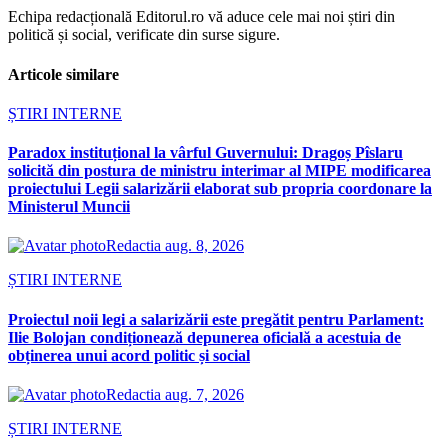
Echipa redacțională Editorul.ro vă aduce cele mai noi știri din
politică și social, verificate din surse sigure.
Articole similare
ȘTIRI INTERNE
Paradox instituțional la vârful Guvernului: Dragoș Pîslaru
solicită din postura de ministru interimar al MIPE modificarea
proiectului Legii salarizării elaborat sub propria coordonare la
Ministerul Muncii
Redactia
aug. 8, 2026
ȘTIRI INTERNE
Proiectul noii legi a salarizării este pregătit pentru Parlament:
Ilie Bolojan condiționează depunerea oficială a acestuia de
obținerea unui acord politic și social
Redactia
aug. 7, 2026
ȘTIRI INTERNE