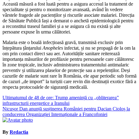
Această măsură a fost luată pentru a asigura accesul la tratament de
specialitate și pentru o monitorizare avansată, având în vedere
vârstele fragede ale pacienților și riscurile asociate malariei. Direcția
de Sănătate Publică Iași a demarat o anchetă epidemiologică pentru
a reconstitui traseul familiei și a se asigura că nu există și alte
persoane expuse în urma călătoriei.
Malaria este o boală infecțioasă gravă, transmisă exclusiv prin
înțepătura țânțarului
Anopheles
infectat, și nu se propagă de la om la
om prin contact direct sau aer. Autoritățile sanitare reiterează
importanța măsurilor de profilaxie pentru persoanele care călătoresc
în zone tropicale, inclusiv administrarea tratamentului antimalaric
preventiv și utilizarea plaselor de protecție sau a repelenților. Deși
cazurile de malarie sunt rare în România, ele apar periodic sub formă
de cazuri „de import” la turiștii care revin din destinații exotice fără a
respecta protocoalele de siguranță medicală.
Navigare
Ultimatumul de 48 de ore: Trump amenință cu „obliterarea”
infrastructurii energetice a Iranului
în
Nicușor Dan anunță susținerea României pentru Dacian Cioloș la
articole
conducerea Organizației Internaționale a Francofoniei
By
Redactia