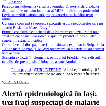
Subscribe
Paradox instituțional la vârful Guvernului: Dragoș Pîslaru solicită
din postura de ministru interimar al MIPE modificarea proiectului
Legii salarizării elaborat sub propria coordonare la Ministerul
Muncii
Ucraina a convenit să oprească atacurile asupra petrolierelor care nu
aparțin Rusiei din Marea Neagră
Primele concluzii ale anchetei de la Kardam: explozia dronei nu a
creat cratere adânci, dar ridică suspiciuni privind un posibil atac
asupra infrastructurii critice
O dronă venită din spațiul aerian românesc a explodat în Bulgaria, la
100 de metri de graniță. MApN precizează că radarele nu au detectat
ținte aeriene.
Scenariu exploziv în Germania: partidul lui Friedrich Merz discută
în culise despre o posibilă înlocuire a cancelarului
Prima pagină
-
ȘTIRI INTERNE
-
Alertă epidemiologică în
Iași: trei frați suspectați de malarie după o vacanță în Africa
ȘTIRI INTERNE
Alertă epidemiologică în Iași:
trei frați suspectați de malarie