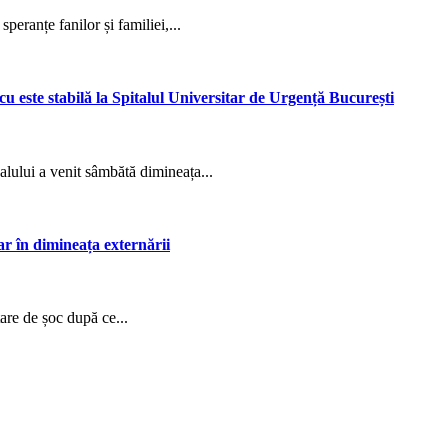
speranțe fanilor și familiei,...
u este stabilă la Spitalul Universitar de Urgență București
alului a venit sâmbătă dimineața...
ar în dimineața externării
are de șoc după ce...