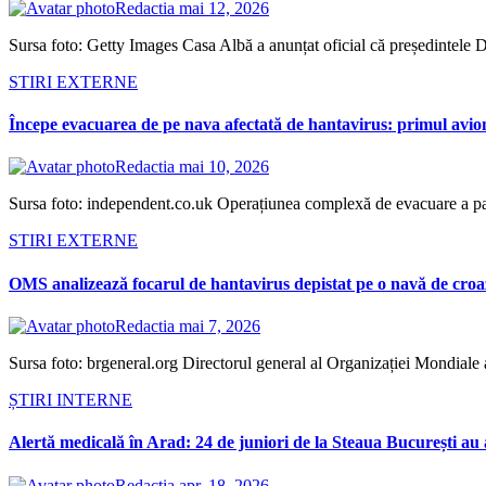
Redactia
mai 12, 2026
Sursa foto: Getty Images Casa Albă a anunțat oficial că președintele
STIRI EXTERNE
Începe evacuarea de pe nava afectată de hantavirus: primul avion
Redactia
mai 10, 2026
Sursa foto: independent.co.uk Operațiunea complexă de evacuare a pa
STIRI EXTERNE
OMS analizează focarul de hantavirus depistat pe o navă de croaz
Redactia
mai 7, 2026
Sursa foto: brgeneral.org Directorul general al Organizației Mondia
ȘTIRI INTERNE
Alertă medicală în Arad: 24 de juniori de la Steaua București au 
Redactia
apr. 18, 2026