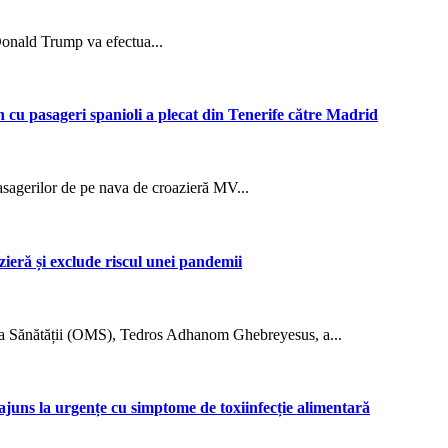
 Donald Trump va efectua...
 cu pasageri spanioli a plecat din Tenerife către Madrid
sagerilor de pe nava de croazieră MV...
ieră și exclude riscul unei pandemii
le a Sănătății (OMS), Tedros Adhanom Ghebreyesus, a...
ajuns la urgențe cu simptome de toxiinfecție alimentară