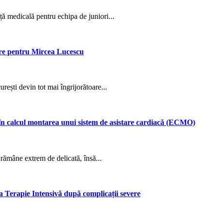
ță medicală pentru echipa de juniori...
jore pentru Mircea Lucescu
rești devin tot mai îngrijorătoare...
în calcul montarea unui sistem de asistare cardiacă (ECMO)
rămâne extrem de delicată, însă...
a Terapie Intensivă după complicații severe