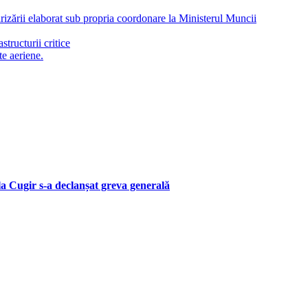
arizării elaborat sub propria coordonare la Ministerul Muncii
tructurii critice
te aeriene.
 la Cugir s-a declanșat greva generală