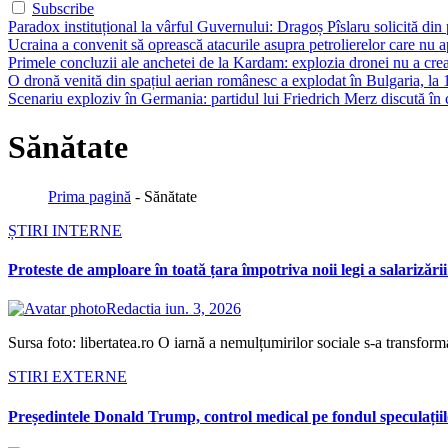
Subscribe
Paradox instituțional la vârful Guvernului: Dragoș Pîslaru solicită din
Ucraina a convenit să oprească atacurile asupra petrolierelor care nu
Primele concluzii ale anchetei de la Kardam: explozia dronei nu a creat 
O dronă venită din spațiul aerian românesc a explodat în Bulgaria, la 
Scenariu exploziv în Germania: partidul lui Friedrich Merz discută în c
Sănătate
Prima pagină
-
Sănătate
ȘTIRI INTERNE
Proteste de amploare în toată țara împotriva noii legi a salarizări
Redactia
iun. 3, 2026
Sursa foto: libertatea.ro O iarnă a nemulțumirilor sociale s-a transforma
STIRI EXTERNE
Președintele Donald Trump, control medical pe fondul speculațiilor