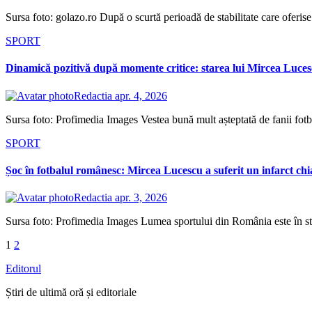
Sursa foto: golazo.ro După o scurtă perioadă de stabilitate care oferise 
SPORT
Dinamică pozitivă după momente critice: starea lui Mircea Lucesc
Redactia
apr. 4, 2026
Sursa foto: Profimedia Images Vestea bună mult așteptată de fanii fotb
SPORT
Șoc în fotbalul românesc: Mircea Lucescu a suferit un infarct chi
Redactia
apr. 3, 2026
Sursa foto: Profimedia Images Lumea sportului din România este în st
Paginație
1
2
articole
Editorul
Știri de ultimă oră și editoriale