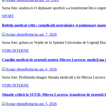
Sursa foto: aradon.ro O deplasare sportivă s-a transformat într-o urgen
SPORT
Buletin medical critic: complicații neurologice și pulmonare ma
Redactia
apr. 7, 2026
Sursa foto: golazo.ro Veștile de la Spitalul Universitar de Urgență Bucu
ȘTIRI INTERNE
Consiliu medical de urgență pentru Mircea Lucescu: medicii iau 
Redactia
apr. 6, 2026
Sursa foto: Profimedia Images Situația medicală a lui Mircea Lucescu 
ȘTIRI INTERNE
Situație critică la SUUB: Mircea Lucescu, transferat de urgență l
Redactia
apr. 5, 2026