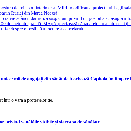
 postura de ministru interimar al MIPE modificarea proiectului Legii sal
 aparțin Rusiei din Marea Neagră
cratere adânci, dar ridică suspiciuni privind un posibil atac asupra infras
100 de metri de graniță. MApN precizează că radarele nu au detectat țin
ulise despre o posibilă înlocuire a cancelarului
i unice: mii de angajați din sănătate blochează Capitala, în timp ce
t într-o vară a protestelor de...
 privind vânătăile vizibile și starea sa de sănătate