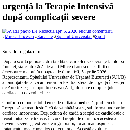
urgență la Terapie Intensivă
după complicații severe
De Redactia
apr. 5, 2026
Niciun comentariu
#
Mircea Lucescu
#
Sănătate
#
Spitalul Universitar
#
Sport
Sursa foto: golazo.ro
După o scurtă perioadă de stabilitate care oferise speranțe fanilor și
familiei, starea de sănătate a lui Mircea Lucescu a suferit o
deteriorare majoră în noaptea de duminică, 5 aprilie 2026.
Reprezentanții Spitalului Universitar de Urgență București (SUUB)
au anunțat oficial că antrenorul a fost transferat de urgență în secția
de Anestezie și Terapie Intensivă (ATI), după ce complicațiile
cardiace au devenit critice.
Conform comunicatului emis de unitatea medicală, problemele au
început să se manifeste încă de sâmbătă seara, sub forma unor aritmii
cardiace importante. Deși echipa de gardă a secției de cardiologie a
reușit inițial să le trateze, în cursul nopții de duminică acestea au
devenit severe și, extrem de îngrijorător, nu au mai răspuns la
tratamentul medicamentos convențional. Această evoluție