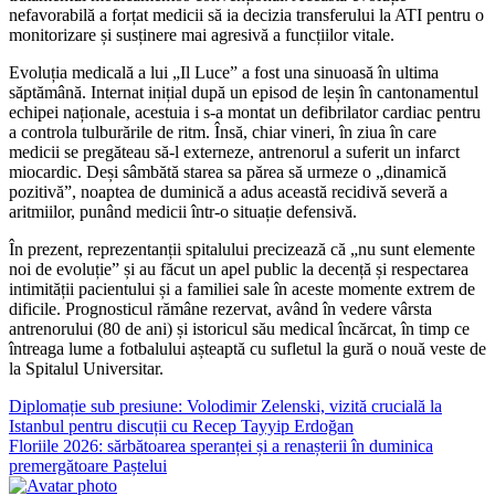
nefavorabilă a forțat medicii să ia decizia transferului la ATI pentru o
monitorizare și susținere mai agresivă a funcțiilor vitale.
Evoluția medicală a lui „Il Luce” a fost una sinuoasă în ultima
săptămână. Internat inițial după un episod de leșin în cantonamentul
echipei naționale, acestuia i s-a montat un defibrilator cardiac pentru
a controla tulburările de ritm. Însă, chiar vineri, în ziua în care
medicii se pregăteau să-l externeze, antrenorul a suferit un infarct
miocardic. Deși sâmbătă starea sa părea să urmeze o „dinamică
pozitivă”, noaptea de duminică a adus această recidivă severă a
aritmiilor, punând medicii într-o situație defensivă.
În prezent, reprezentanții spitalului precizează că „nu sunt elemente
noi de evoluție” și au făcut un apel public la decență și respectarea
intimității pacientului și a familiei sale în aceste momente extrem de
dificile. Prognosticul rămâne rezervat, având în vedere vârsta
antrenorului (80 de ani) și istoricul său medical încărcat, în timp ce
întreaga lume a fotbalului așteaptă cu sufletul la gură o nouă veste de
la Spitalul Universitar.
Navigare
Diplomație sub presiune: Volodimir Zelenski, vizită crucială la
Istanbul pentru discuții cu Recep Tayyip Erdoğan
în
Floriile 2026: sărbătoarea speranței și a renașterii în duminica
articole
premergătoare Paștelui