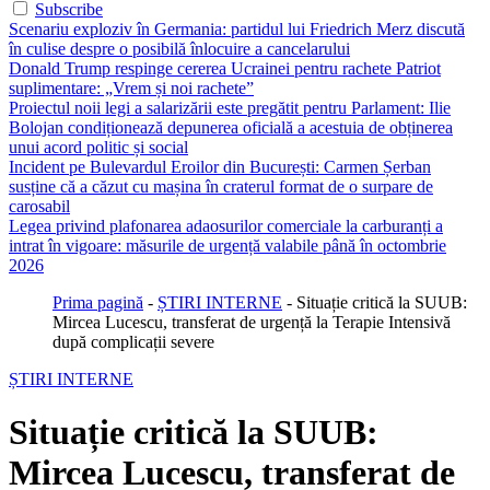
Subscribe
Scenariu exploziv în Germania: partidul lui Friedrich Merz discută
în culise despre o posibilă înlocuire a cancelarului
Donald Trump respinge cererea Ucrainei pentru rachete Patriot
suplimentare: „Vrem și noi rachete”
Proiectul noii legi a salarizării este pregătit pentru Parlament: Ilie
Bolojan condiționează depunerea oficială a acestuia de obținerea
unui acord politic și social
Incident pe Bulevardul Eroilor din București: Carmen Șerban
susține că a căzut cu mașina în craterul format de o surpare de
carosabil
Legea privind plafonarea adaosurilor comerciale la carburanți a
intrat în vigoare: măsurile de urgență valabile până în octombrie
2026
Prima pagină
-
ȘTIRI INTERNE
-
Situație critică la SUUB:
Mircea Lucescu, transferat de urgență la Terapie Intensivă
după complicații severe
ȘTIRI INTERNE
Situație critică la SUUB:
Mircea Lucescu, transferat de