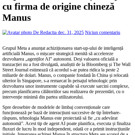
cu firma de origine chineză
Manus
De Redactia
dec. 31, 2025
Niciun comentariu
Grupul Meta a anunțat achiziționarea start-up-ului de inteligență
artificială Manus, o mișcare strategică menită să accelereze
dezvoltarea „agenților AI” autonomi. Deși valoarea oficială a
tranzacției nu a fost divulgată, analiștii de la Bloomberg și The Wall
Street Journal estimează că acordul s-ar putea ridica la peste 2
miliarde de dolari. Manus, o companie fondată în China și relocată
ulterior în Singapore, s-a remarcat în peisajul tehnologic prin
dezvoltarea unor instrumente capabile să execute sarcini complexe,
precum planificarea călătoriilor sau realizarea de prezentări, cu o
intervenție minimă din partea utilizatorului.
Spre deosebire de modelele de limbaj convenționale care
funcționează pe bază de interacțiuni succesive de tip întrebare-
răspuns, tehnologia Manus este proiectată să fie „cu adevărat
autonomă”. Acest tip de agent AI poate planifica, executa și finaliza
fluxuri de lucru în mod independent, odată ce a primit instrucțiunile
inițiale. Integrarea echipei Manus în structura Meta are scopul de a