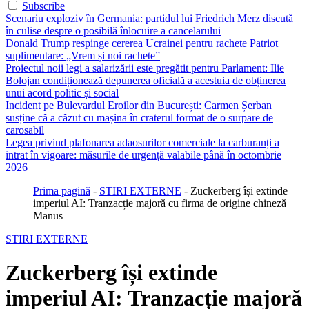
Subscribe
Scenariu exploziv în Germania: partidul lui Friedrich Merz discută
în culise despre o posibilă înlocuire a cancelarului
Donald Trump respinge cererea Ucrainei pentru rachete Patriot
suplimentare: „Vrem și noi rachete”
Proiectul noii legi a salarizării este pregătit pentru Parlament: Ilie
Bolojan condiționează depunerea oficială a acestuia de obținerea
unui acord politic și social
Incident pe Bulevardul Eroilor din București: Carmen Șerban
susține că a căzut cu mașina în craterul format de o surpare de
carosabil
Legea privind plafonarea adaosurilor comerciale la carburanți a
intrat în vigoare: măsurile de urgență valabile până în octombrie
2026
Prima pagină
-
STIRI EXTERNE
-
Zuckerberg își extinde
imperiul AI: Tranzacție majoră cu firma de origine chineză
Manus
STIRI EXTERNE
Zuckerberg își extinde
imperiul AI: Tranzacție majoră