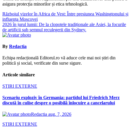
asigura protecția minorilor și etica tehnologică.
Navigare
Războiul vizelor în Africa de Vest: Între presiunea Washingtonului și
influența Moscovei
în
2026 în jurul lumii: De la clopotele tradiționale ale Asiei, la focurile
articole
de artificii sub semnul reculegerii din Sydney.
By
Redactia
Echipa redacțională Editorul.ro vă aduce cele mai noi știri din
politică și social, verificate din surse sigure.
Articole similare
STIRI EXTERNE
Scenariu exploziv în Germania: partidul lui Friedrich Merz
discută în culise despre o posibilă înlocuire a cancelarului
Redactia
aug. 7, 2026
STIRI EXTERNE