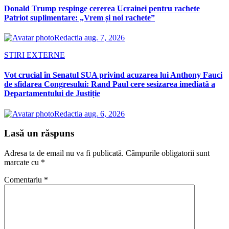
Donald Trump respinge cererea Ucrainei pentru rachete
Patriot suplimentare: „Vrem și noi rachete”
Redactia
aug. 7, 2026
STIRI EXTERNE
Vot crucial în Senatul SUA privind acuzarea lui Anthony Fauci
de sfidarea Congresului: Rand Paul cere sesizarea imediată a
Departamentului de Justiție
Redactia
aug. 6, 2026
Lasă un răspuns
Adresa ta de email nu va fi publicată.
Câmpurile obligatorii sunt
marcate cu
*
Comentariu
*