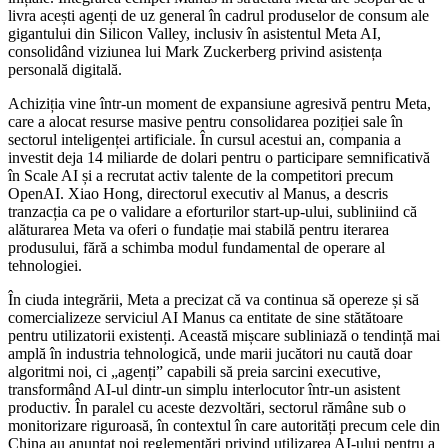
livra acești agenți de uz general în cadrul produselor de consum ale
gigantului din Silicon Valley, inclusiv în asistentul Meta AI,
consolidând viziunea lui Mark Zuckerberg privind asistența
personală digitală.
Achiziția vine într-un moment de expansiune agresivă pentru Meta,
care a alocat resurse masive pentru consolidarea poziției sale în
sectorul inteligenței artificiale. În cursul acestui an, compania a
investit deja 14 miliarde de dolari pentru o participare semnificativă
în Scale AI și a recrutat activ talente de la competitori precum
OpenAI. Xiao Hong, directorul executiv al Manus, a descris
tranzacția ca pe o validare a eforturilor start-up-ului, subliniind că
alăturarea Meta va oferi o fundație mai stabilă pentru iterarea
produsului, fără a schimba modul fundamental de operare al
tehnologiei.
În ciuda integrării, Meta a precizat că va continua să opereze și să
comercializeze serviciul AI Manus ca entitate de sine stătătoare
pentru utilizatorii existenți. Această mișcare subliniază o tendință mai
amplă în industria tehnologică, unde marii jucători nu caută doar
algoritmi noi, ci „agenți” capabili să preia sarcini executive,
transformând AI-ul dintr-un simplu interlocutor într-un asistent
productiv. În paralel cu aceste dezvoltări, sectorul rămâne sub o
monitorizare riguroasă, în contextul în care autorități precum cele din
China au anunțat noi reglementări privind utilizarea AI-ului pentru a