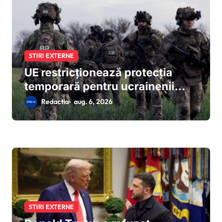
STIRI EXTERNE
UE restricționează protecția
temporară pentru ucrainenii
care evită mobilizarea: reguli noi
Redactia
aug. 6, 2026
de la 5 august 2026
STIRI EXTERNE