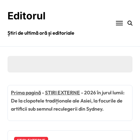
Sari
la
Editorul
conținut
Știri de ultimă oră și editoriale
Prima pagină
-
STIRI EXTERNE
-
2026 în jurul lumii:
De la clopotele tradiționale ale Asiei, la focurile de
artificii sub semnul reculegerii din Sydney.