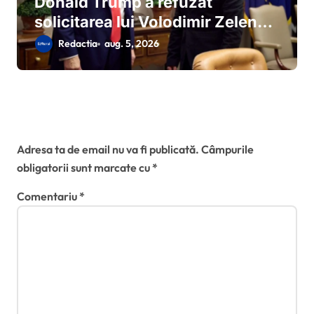
Donald Trump a refuzat
solicitarea lui Volodimir Zelenski
pentru rachete Patriot
Redactia
aug. 5, 2026
suplimentare:miza stocurilor
americane și tensiunile din
Orientul Mijlociu
Lasă un răspuns
Adresa ta de email nu va fi publicată.
Câmpurile
obligatorii sunt marcate cu
*
Comentariu
*