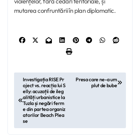
violențelor, fără cedări teritoriale, și
mutarea confruntării în plan diplomatic.
N
Investigația RISE Pr
Presa care ne-a um
oject vs. reacția lui S
plut de bube
a
elly: acuzații de ileg
v
alități urbanistice la
Tuzla și negări ferm
i
e din partea organiz
atorilor Beach Plea
g
se
a
r