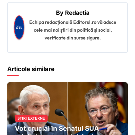
e
By
Redactia
î
Echipa redacțională Editorul.ro vă aduce
n
cele mai noi știri din politică și social,
a
verificate din surse sigure.
r
t
i
Articole similare
c
o
l
e
STIRI EXTERNE
Vot crucial în Senatul SUA