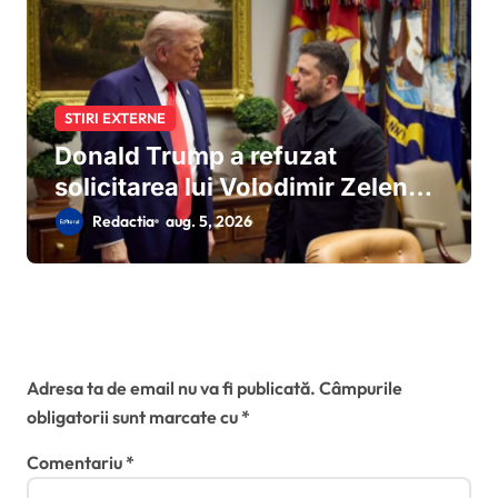
STIRI EXTERNE
Donald Trump a refuzat
solicitarea lui Volodimir Zelenski
pentru rachete Patriot
Redactia
aug. 5, 2026
suplimentare:miza stocurilor
americane și tensiunile din
Orientul Mijlociu
Lasă un răspuns
Adresa ta de email nu va fi publicată.
Câmpurile
obligatorii sunt marcate cu
*
Comentariu
*