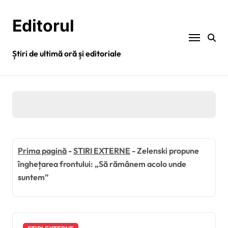
Sari
la
Editorul
conținut
Știri de ultimă oră și editoriale
Prima pagină
-
STIRI EXTERNE
-
Zelenski propune
înghețarea frontului: „Să rămânem acolo unde
suntem”