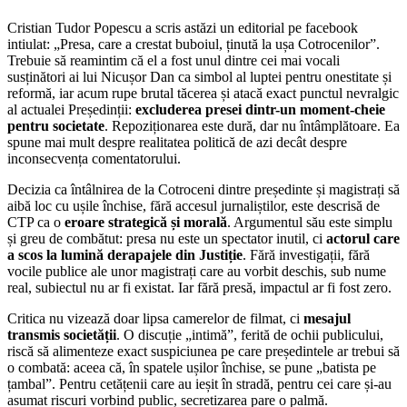
Cristian Tudor Popescu a scris astăzi un editorial pe facebook
intiulat: „Presa, care a crestat buboiul, ținută la ușa Cotrocenilor”.
Trebuie să reamintim că el a fost unul dintre cei mai vocali
susținători ai lui Nicușor Dan ca simbol al luptei pentru onestitate și
reformă, iar acum rupe brutal tăcerea și atacă exact punctul nevralgic
al actualei Președinții:
excluderea presei dintr-un moment-cheie
pentru societate
. Repoziționarea este dură, dar nu întâmplătoare. Ea
spune mai mult despre realitatea politică de azi decât despre
inconsecvența comentatorului.
Decizia ca întâlnirea de la Cotroceni dintre președinte și magistrați să
aibă loc cu ușile închise, fără accesul jurnaliștilor, este descrisă de
CTP ca o
eroare strategică și morală
. Argumentul său este simplu
și greu de combătut: presa nu este un spectator inutil, ci
actorul care
a scos la lumină derapajele din Justiție
. Fără investigații, fără
vocile publice ale unor magistrați care au vorbit deschis, sub nume
real, subiectul nu ar fi existat. Iar fără presă, impactul ar fi fost zero.
Critica nu vizează doar lipsa camerelor de filmat, ci
mesajul
transmis societății
. O discuție „intimă”, ferită de ochii publicului,
riscă să alimenteze exact suspiciunea pe care președintele ar trebui să
o combată: aceea că, în spatele ușilor închise, se pune „batista pe
țambal”. Pentru cetățenii care au ieșit în stradă, pentru cei care și-au
asumat riscuri vorbind public, secretizarea pare o palmă.