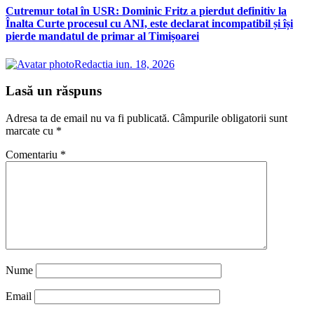
Cutremur total în USR: Dominic Fritz a pierdut definitiv la
Înalta Curte procesul cu ANI, este declarat incompatibil și își
pierde mandatul de primar al Timișoarei
Redactia
iun. 18, 2026
Lasă un răspuns
Adresa ta de email nu va fi publicată.
Câmpurile obligatorii sunt
marcate cu
*
Comentariu
*
Nume
Email