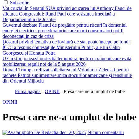
Subscribe
Vot crucial în Senatul SUA privind acuzarea lui Anthony Fauci de
sfidarea Congresului: Rand Paul cere sesizarea imediată a
Departamentului de Justiție
Guvernul dezbate Planul de pregătire pentru riscuri în domeniul
energiei electrice: procedura prin care marii consumatori pot fi
deconectați în caz de criză
Dosarul privind tentativa de lovitură de stat poate începe pe fond:
ÎCCJ a respins contestațiile Ministerului Public, ale lui Călin
Georgescu și Horațiu Potra
UE restricționează protecția temporară pentru ucrainenii care evită
mobilizarea: reguli noi de la 5 august 2026
Donald Trump a refuzat solicitarea lui Volodimir Zelenski pentru
rachete Patriot suplimentare:miza stocurilor americane și tensiunile
din Orientul Mijlociu
Prima pagină
-
OPINII
-
Presa care ne-a umplut de bube
OPINII
Presa care ne-a umplut de bube
De Redactia
dec. 20, 2025
Niciun comentariu