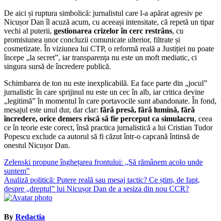
De aici și ruptura simbolică: jurnalistul care l-a apărat agresiv pe
Nicușor Dan îl acuză acum, cu aceeași intensitate, că repetă un tipar
vechi al puterii,
gestionarea crizelor în cerc restrâns
, cu
promisiunea unor concluzii comunicate ulterior, filtrate și
cosmetizate. În viziunea lui CTP, o reformă reală a Justiției nu poate
începe „la secret”, iar transparența nu este un moft mediatic, ci
singura sursă de încredere publică.
Schimbarea de ton nu este inexplicabilă. Ea face parte din „jocul”
jurnalistic în care sprijinul nu este un cec în alb, iar critica devine
„legitimă” în momentul în care portavocile sunt abandonate. În fond,
mesajul este unul dur, dar clar:
fără presă, fără lumină, fără
încredere, orice demers riscă să fie perceput ca simulacru
, ceea
ce în teorie este corect, însă practica jurnalistică a lui Cristian Tudor
Popescu exclude ca autorul să fi căzut într-o capcană întinsă de
onestul Nicușor Dan.
Navigare
Zelenski propune înghețarea frontului: „Să rămânem acolo unde
suntem”
în
Analiză politică: Putere reală sau mesaj tactic? Ce știm, de fapt,
articole
despre „dreptul” lui Nicușor Dan de a sesiza din nou CCR?
By
Redactia