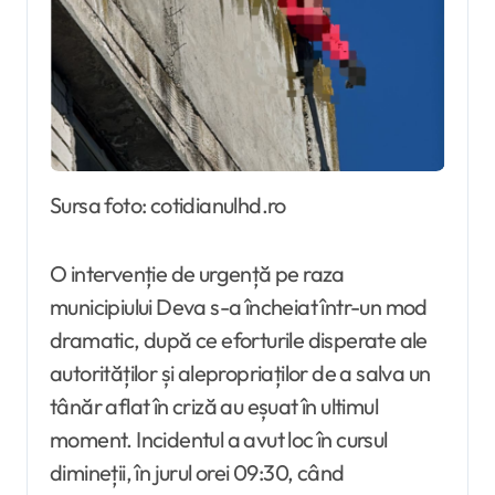
Sursa foto: cotidianulhd.ro
O intervenție de urgență pe raza
municipiului Deva s-a încheiat într-un mod
dramatic, după ce eforturile disperate ale
autorităților și alepropriaților de a salva un
tânăr aflat în criză au eșuat în ultimul
moment. Incidentul a avut loc în cursul
dimineții, în jurul orei 09:30, când