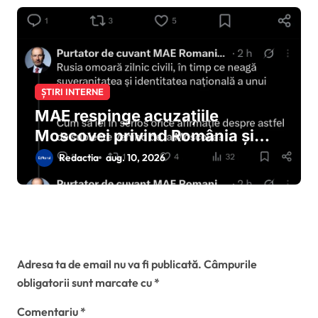
ȘTIRI INTERNE
MAE respinge acuzațiile
Moscovei privind România și
Republica Moldova: „Au trecut
Redactia
aug. 10, 2026
timpurile când Moscova le
impunea ce să facă”
Lasă un răspuns
Adresa ta de email nu va fi publicată.
Câmpurile
obligatorii sunt marcate cu
*
Comentariu
*