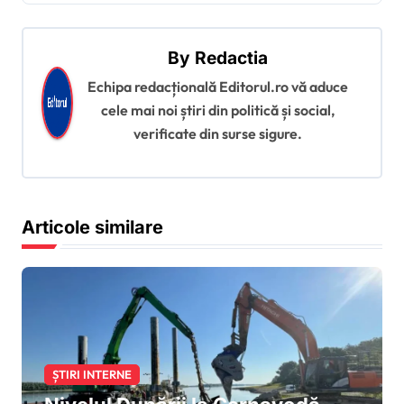
r
e
By
Redactia
î
Echipa redacțională Editorul.ro vă aduce
n
cele mai noi știri din politică și social,
a
verificate din surse sigure.
r
t
i
Articole similare
c
o
l
e
ȘTIRI INTERNE