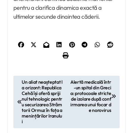
pentru a clarifica dinamica exactă a
ultimelor secunde dinaintea căderii.
N
Un aliat neașteptat l
Alertă medicală într
a orizont: Republica
-un spital din Greci
a
Cehă își oferă spriji
a: protocoale stricte
v
nul tehnologic pentr
de izolare după conf
u securizarea Strâm
irmarea unui focar d
i
torii Ormuz în fața a
e norovirus
menințărilor Iranulu
g
i
a