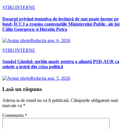
ȘTIRI INTERNE
Dosarul privind tentativa de lovitură de stat poate începe pe
fond: ÎCCJ a respins contestațiile Ministerului Public, ale lui
Călin Georgescu și Horațiu Potra
Redactia
aug. 6, 2026
ȘTIRI INTERNE
Sondaj Gândul: sprijin masiv pentru o alianță PSD-AUR ca
soluție a ieșirii din criza politică
Redactia
aug. 5, 2026
Lasă un răspuns
Adresa ta de email nu va fi publicată.
Câmpurile obligatorii sunt
marcate cu
*
Comentariu
*