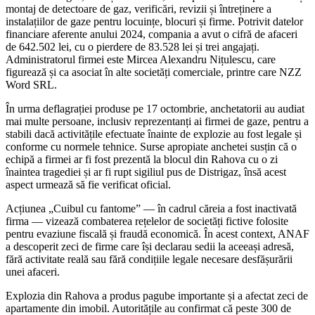
montaj de detectoare de gaz, verificări, revizii și întreținere a
instalațiilor de gaze pentru locuințe, blocuri și firme. Potrivit datelor
financiare aferente anului 2024, compania a avut o cifră de afaceri
de 642.502 lei, cu o pierdere de 83.528 lei și trei angajați.
Administratorul firmei este Mircea Alexandru Nițulescu, care
figurează și ca asociat în alte societăți comerciale, printre care NZZ
Word SRL.
În urma deflagrației produse pe 17 octombrie, anchetatorii au audiat
mai multe persoane, inclusiv reprezentanți ai firmei de gaze, pentru a
stabili dacă activitățile efectuate înainte de explozie au fost legale și
conforme cu normele tehnice. Surse apropiate anchetei susțin că o
echipă a firmei ar fi fost prezentă la blocul din Rahova cu o zi
înaintea tragediei și ar fi rupt sigiliul pus de Distrigaz, însă acest
aspect urmează să fie verificat oficial.
Acțiunea „Cuibul cu fantome” — în cadrul căreia a fost inactivată
firma — vizează combaterea rețelelor de societăți fictive folosite
pentru evaziune fiscală și fraudă economică. În acest context, ANAF
a descoperit zeci de firme care își declarau sedii la aceeași adresă,
fără activitate reală sau fără condițiile legale necesare desfășurării
unei afaceri.
Explozia din Rahova a produs pagube importante și a afectat zeci de
apartamente din imobil. Autoritățile au confirmat că peste 300 de