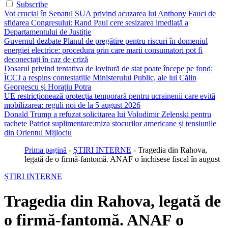
Subscribe
Vot crucial în Senatul SUA privind acuzarea lui Anthony Fauci de
sfidarea Congresului: Rand Paul cere sesizarea imediată a
Departamentului de Justiție
Guvernul dezbate Planul de pregătire pentru riscuri în domeniul
energiei electrice: procedura prin care marii consumatori pot fi
deconectați în caz de criză
Dosarul privind tentativa de lovitură de stat poate începe pe fond:
ÎCCJ a respins contestațiile Ministerului Public, ale lui Călin
Georgescu și Horațiu Potra
UE restricționează protecția temporară pentru ucrainenii care evită
mobilizarea: reguli noi de la 5 august 2026
Donald Trump a refuzat solicitarea lui Volodimir Zelenski pentru
rachete Patriot suplimentare:miza stocurilor americane și tensiunile
din Orientul Mijlociu
Prima pagină
-
ȘTIRI INTERNE
-
Tragedia din Rahova,
legată de o firmă-fantomă. ANAF o închisese fiscal în august
ȘTIRI INTERNE
Tragedia din Rahova, legată de
o firmă-fantomă. ANAF o