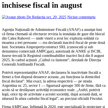
închisese fiscal în august
De Redactia
oct. 20, 2025
Niciun comentariu
Agenția Națională de Administrare Fiscală (ANAF) a anunțat luni
că firma chemată să efectueze revizia la instalația de gaze din blocul
din Calea Rahovei — unde vineri a avut loc explozia soldată cu
moartea a trei persoane — era declarată inactivă fiscal de peste două
luni. Societatea Ampropertyconstruct SRL (cunoscută și sub
denumirea comercială AMPCgaz), autorizată de ANRE și ISCIR,
fusese trecută în Registrul contribuabililor inactivi încă din 8 august
2025, în cadrul acțiunii „Cuibul cu fantome”, derulată de Direcția
Generală Antifraudă Fiscală.
Potrivit reprezentanților ANAF, declararea în inactivitate fiscală a
firmei a fost dispusă deoarece aceasta „nu funcționa la domiciliul
fiscal declarat”. Mai exact, la adresa respectivă — pe strada
Argentina nr. 25, sector 1 — figurează aproape 500 de firme, fără ca
acolo să se desfășoare activități economice reale. „Astfel, potrivit
legii, orice tip de activitate a acestei societăți, după această dată, se
situează în afara cadrului fiscal legal”, au precizat oficialii Fiscului.
Firma AMPCgaz, înființată în 2020, este specializată în proiectare și