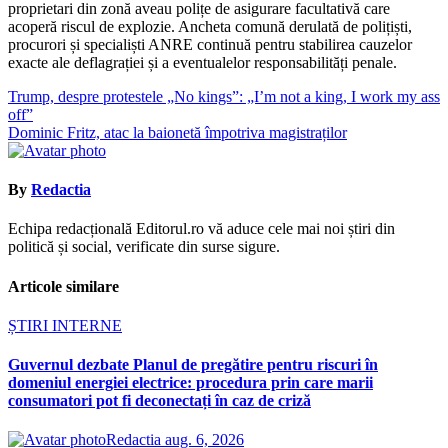
proprietari din zonă aveau polițe de asigurare facultativă care
acoperă riscul de explozie. Ancheta comună derulată de polițiști,
procurori și specialiști ANRE continuă pentru stabilirea cauzelor
exacte ale deflagrației și a eventualelor responsabilități penale.
Navigare
Trump, despre protestele „No kings”: „I’m not a king, I work my ass
off”
în
Dominic Fritz, atac la baionetă împotriva magistraților
articole
By
Redactia
Echipa redacțională Editorul.ro vă aduce cele mai noi știri din
politică și social, verificate din surse sigure.
Articole similare
ȘTIRI INTERNE
Guvernul dezbate Planul de pregătire pentru riscuri în
domeniul energiei electrice: procedura prin care marii
consumatori pot fi deconectați în caz de criză
Redactia
aug. 6, 2026