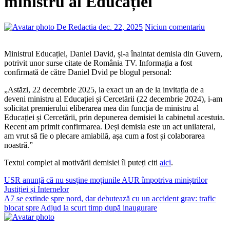
ministru al Educației
De Redactia
dec. 22, 2025
Niciun comentariu
Ministrul Educației, Daniel David, și-a înaintat demisia din Guvern,
potrivit unor surse citate de România TV. Informația a fost
confirmată de către Daniel Dvid pe blogul personal:
„Astăzi, 22 decembrie 2025, la exact un an de la invitația de a
deveni ministru al Educației și Cercetării (22 decembrie 2024), i-am
solicitat premierului eliberarea mea din funcția de ministru al
Educației și Cercetării, prin depunerea demisiei la cabinetul acestuia.
Recent am primit confirmarea. Deși demisia este un act unilateral,
am vrut să fie o plecare amiabilă, așa cum a fost și colaborarea
noastră.”
Textul complet al motivării demisiei îl puteți citi
aici
.
Navigare
USR anunță că nu susține moțiunile AUR împotriva miniștrilor
Justiției și Internelor
în
A7 se extinde spre nord, dar debutează cu un accident grav: trafic
articole
blocat spre Adjud la scurt timp după inaugurare