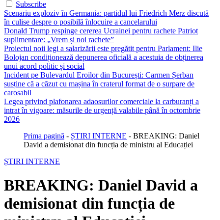
Subscribe
Scenariu exploziv în Germania: partidul lui Friedrich Merz discută
în culise despre o posibilă înlocuire a cancelarului
Donald Trump respinge cererea Ucrainei pentru rachete Patriot
suplimentare: „Vrem și noi rachete”
Proiectul noii legi a salarizării este pregătit pentru Parlament: Ilie
Bolojan condiționează depunerea oficială a acestuia de obținerea
unui acord politic și social
Incident pe Bulevardul Eroilor din București: Carmen Șerban
susține că a căzut cu mașina în craterul format de o surpare de
carosabil
Legea privind plafonarea adaosurilor comerciale la carburanți a
intrat în vigoare: măsurile de urgență valabile până în octombrie
2026
Prima pagină
-
ȘTIRI INTERNE
-
BREAKING: Daniel
David a demisionat din funcția de ministru al Educației
ȘTIRI INTERNE
BREAKING: Daniel David a
demisionat din funcția de