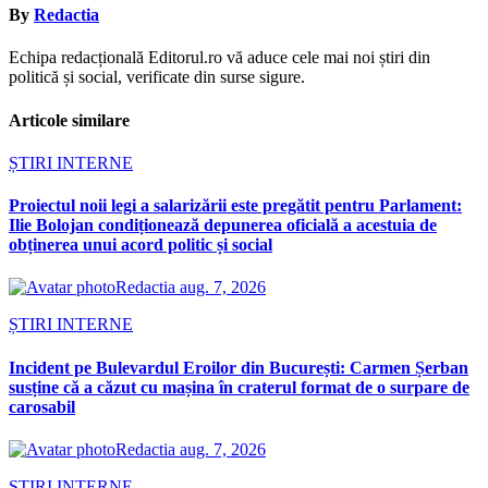
By
Redactia
Echipa redacțională Editorul.ro vă aduce cele mai noi știri din
politică și social, verificate din surse sigure.
Articole similare
ȘTIRI INTERNE
Proiectul noii legi a salarizării este pregătit pentru Parlament:
Ilie Bolojan condiționează depunerea oficială a acestuia de
obținerea unui acord politic și social
Redactia
aug. 7, 2026
ȘTIRI INTERNE
Incident pe Bulevardul Eroilor din București: Carmen Șerban
susține că a căzut cu mașina în craterul format de o surpare de
carosabil
Redactia
aug. 7, 2026
ȘTIRI INTERNE