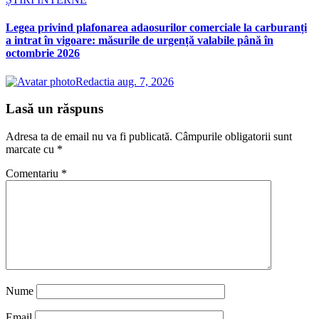
Legea privind plafonarea adaosurilor comerciale la carburanți
a intrat în vigoare: măsurile de urgență valabile până în
octombrie 2026
Redactia
aug. 7, 2026
Lasă un răspuns
Adresa ta de email nu va fi publicată.
Câmpurile obligatorii sunt
marcate cu
*
Comentariu
*
Nume
Email