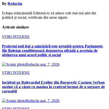
By
Redactia
Echipa redacțională Editorul.ro vă aduce cele mai noi știri din
politică și social, verificate din surse sigure.
Articole similare
ȘTIRI INTERNE
Proiectul noii legi a salarizării este pregătit pentru Parlament:
Ilie Bolojan condiționează depunerea oficială a acestuia de
obținerea unui acord politic și social
Redactia
aug. 7, 2026
ȘTIRI INTERNE
Incident pe Bulevardul Eroilor din București: Carmen Șerban
susține că a căzut cu mașina în craterul format de o surpare de
carosabil
Redactia
aug. 7, 2026
ȘTIRI INTERNE