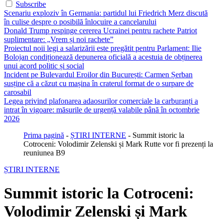
Subscribe
Scenariu exploziv în Germania: partidul lui Friedrich Merz discută
în culise despre o posibilă înlocuire a cancelarului
Donald Trump respinge cererea Ucrainei pentru rachete Patriot
suplimentare: „Vrem și noi rachete”
Proiectul noii legi a salarizării este pregătit pentru Parlament: Ilie
Bolojan condiționează depunerea oficială a acestuia de obținerea
unui acord politic și social
Incident pe Bulevardul Eroilor din București: Carmen Șerban
susține că a căzut cu mașina în craterul format de o surpare de
carosabil
Legea privind plafonarea adaosurilor comerciale la carburanți a
intrat în vigoare: măsurile de urgență valabile până în octombrie
2026
Prima pagină
-
ȘTIRI INTERNE
-
Summit istoric la
Cotroceni: Volodimir Zelenski și Mark Rutte vor fi prezenți la
reuniunea B9
ȘTIRI INTERNE
Summit istoric la Cotroceni:
Volodimir Zelenski și Mark