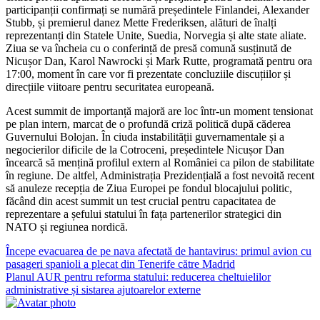
participanții confirmați se numără președintele Finlandei, Alexander
Stubb, și premierul danez Mette Frederiksen, alături de înalți
reprezentanți din Statele Unite, Suedia, Norvegia și alte state aliate.
Ziua se va încheia cu o conferință de presă comună susținută de
Nicușor Dan, Karol Nawrocki și Mark Rutte, programată pentru ora
17:00, moment în care vor fi prezentate concluziile discuțiilor și
direcțiile viitoare pentru securitatea europeană.
Acest summit de importanță majoră are loc într-un moment tensionat
pe plan intern, marcat de o profundă criză politică după căderea
Guvernului Bolojan. În ciuda instabilității guvernamentale și a
negocierilor dificile de la Cotroceni, președintele Nicușor Dan
încearcă să mențină profilul extern al României ca pilon de stabilitate
în regiune. De altfel, Administrația Prezidențială a fost nevoită recent
să anuleze recepția de Ziua Europei pe fondul blocajului politic,
făcând din acest summit un test crucial pentru capacitatea de
reprezentare a șefului statului în fața partenerilor strategici din
NATO și regiunea nordică.
Navigare
Începe evacuarea de pe nava afectată de hantavirus: primul avion cu
pasageri spanioli a plecat din Tenerife către Madrid
în
Planul AUR pentru reforma statului: reducerea cheltuielilor
articole
administrative și sistarea ajutoarelor externe