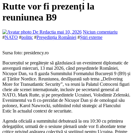
Rutte vor fi prezenți la
reuniunea B9
De Redactia
mai 10, 2026
Niciun comentariu
#
NATO
#
politic
#
Președinția României
#
Știri externe
Sursa foto: presidency.ro
Bucureștiul se pregătește să găzduiască un eveniment diplomatic de
anvergură miercuri, 13 mai 2026, când președintele României,
Nicușor Dan, va fi gazda Summitului Formatului București 9 (B9) și
al Țărilor Nordice. Reuniunea, desfășurată sub tema „Delivering
More for Transatlantic Security”, va reuni la Palatul Cotroceni figuri
cheie ale scenei internaționale, inclusiv pe secretarul general al
NATO, Mark Rutte, și pe președintele Ucrainei, Volodimir Zelenski.
Evenimentul va fi co-prezidat de Nicușor Dan și de omologul său
polonez, Karol Nawrocki, subliniind rolul strategic al Flancului
Estic în actualul context de securitate.
Agenda oficială a summitului debutează la ora 10:30 cu primirea
delegațiilor, urmată de o sesiune plenară unde vor fi abordate teme
critice privind apărarea colectivă și sprijinul pentru Ucraina. Printre