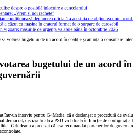
ulise despre o posibilă înlocuire a cancelarului
entare: „Vrem și noi rachete”
lojan condiționează depunerea oficială a acestuia de obținerea unui acord p
ă a căzut cu mașina în craterul format de o surpare de carosabil
 în vigoare: măsurile de urgență valabile până în octombrie 2026
ă votarea bugetului de un acord în coaliție și anunță o consultare inter
otarea bugetului de un acord în c
guvernării
t într-un interviu pentru G4Media, că a declanșat o procedură de evaluar
al-democrat, decizia finală a PSD va fi luată în funcție de configurația b
oaliției. Grindeanu a precizat că le-a recomandat partenerilor de guvernar
econtrolate.