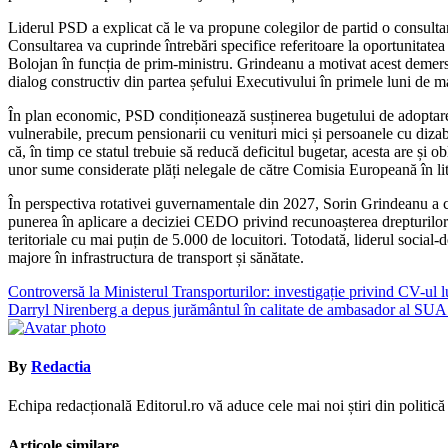
Liderul PSD a explicat că le va propune colegilor de partid o consultar
Consultarea va cuprinde întrebări specifice referitoare la oportunitate
Bolojan în funcția de prim-ministru. Grindeanu a motivat acest demers 
dialog constructiv din partea șefului Executivului în primele luni de m
În plan economic, PSD condiționează susținerea bugetului de adoptarea u
vulnerabile, precum pensionarii cu venituri mici și persoanele cu dizab
că, în timp ce statul trebuie să reducă deficitul bugetar, acesta are și 
unor sume considerate plăți nelegale de către Comisia Europeană în lit
În perspectiva rotativei guvernamentale din 2027, Sorin Grindeanu a co
punerea în aplicare a deciziei CEDO privind recunoașterea drepturilor cu
teritoriale cu mai puțin de 5.000 de locuitori. Totodată, liderul social-
majore în infrastructura de transport și sănătate.
Navigare
Controversă la Ministerul Transporturilor: investigație privind CV-ul 
Darryl Nirenberg a depus jurământul în calitate de ambasador al SU
în
articole
By
Redactia
Echipa redacțională Editorul.ro vă aduce cele mai noi știri din politică ș
Articole similare