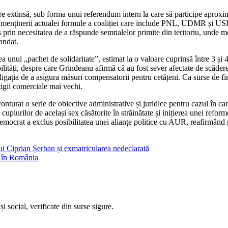
e extinsă, sub forma unui referendum intern la care să participe aproxima
a menținerii actualei formule a coaliției care include PNL, UDMR și USR,
prin necesitatea de a răspunde semnalelor primite din teritoriu, unde m
andat.
nui „pachet de solidaritate”, estimat la o valoare cuprinsă între 3 și 4 
ilități, despre care Grindeanu afirmă că au fost sever afectate de scăde
obligația de a asigura măsuri compensatorii pentru cetățeni. Ca surse de fi
igii comerciale mai vechi.
nturat o serie de obiective administrative și juridice pentru cazul în 
plurilor de același sex căsătorite în străinătate și inițierea unei refor
democrat a exclus posibilitatea unei alianțe politice cu AUR, reafirmând pr
lui Ciprian Șerban și exmatricularea nedeclarată
A în România
i social, verificate din surse sigure.