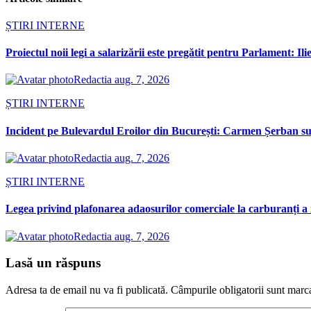
ȘTIRI INTERNE
Proiectul noii legi a salarizării este pregătit pentru Parlament: Il
Redactia
aug. 7, 2026
ȘTIRI INTERNE
Incident pe Bulevardul Eroilor din București: Carmen Șerban susț
Redactia
aug. 7, 2026
ȘTIRI INTERNE
Legea privind plafonarea adaosurilor comerciale la carburanți a 
Redactia
aug. 7, 2026
Lasă un răspuns
Adresa ta de email nu va fi publicată.
Câmpurile obligatorii sunt marc