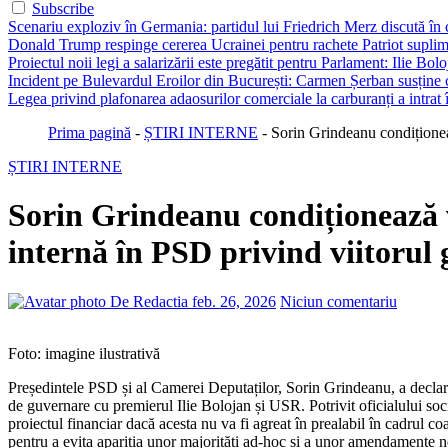
Subscribe
Scenariu exploziv în Germania: partidul lui Friedrich Merz discută în c
Donald Trump respinge cererea Ucrainei pentru rachete Patriot suplim
Proiectul noii legi a salarizării este pregătit pentru Parlament: Ilie Bo
Incident pe Bulevardul Eroilor din București: Carmen Șerban susține c
Legea privind plafonarea adaosurilor comerciale la carburanți a intrat
Prima pagină
-
ȘTIRI INTERNE
-
Sorin Grindeanu condiționeaz
ȘTIRI INTERNE
Sorin Grindeanu condiționează v
internă în PSD privind viitorul 
De Redactia
feb. 26, 2026
Niciun comentariu
Foto: imagine ilustrativă
Președintele PSD și al Camerei Deputaților, Sorin Grindeanu, a declara
de guvernare cu premierul Ilie Bolojan și USR. Potrivit oficialului soci
proiectul financiar dacă acesta nu va fi agreat în prealabil în cadrul c
pentru a evita apariția unor majorități ad-hoc și a unor amendamente n