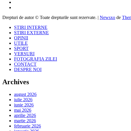
Drepturi de autor © Toate drepturile sunt rezervate.
|
Newsxo
de
Them
ȘTIRI INTERNE
STIRI EXTERNE
OPINII
UTILE
SPORT
VERSURI
FOTOGRAFIA ZILEI
CONTACT
DESPRE NOI
Archives
august 2026
iulie 2026
iunie 2026
mai 2026
aprilie 2026
martie 2026
februarie 2026