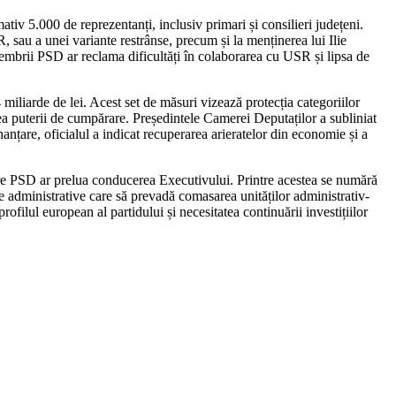
tiv 5.000 de reprezentanți, inclusiv primari și consilieri județeni.
 sau a unei variante restrânse, precum și la menținerea lui Ilie
embrii PSD ar reclama dificultăți în colaborarea cu USR și lipsa de
miliarde de lei. Acest set de măsuri vizează protecția categoriilor
rea puterii de cumpărare. Președintele Camerei Deputaților a subliniat
nanțare, oficialul a indicat recuperarea arieratelor din economie și a
care PSD ar prelua conducerea Executivului. Printre acestea se numără
me administrative care să prevadă comasarea unităților administrativ-
ofilul european al partidului și necesitatea continuării investițiilor