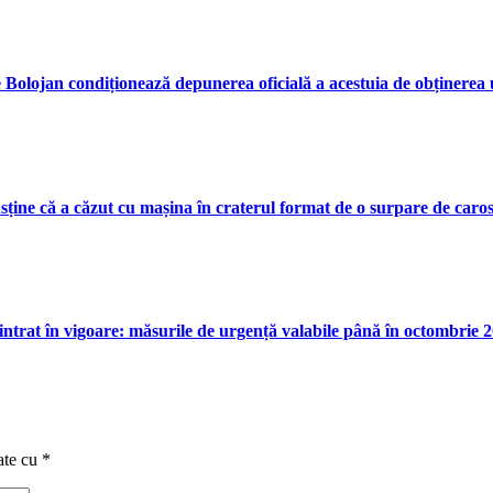
ie Bolojan condiționează depunerea oficială a acestuia de obținerea u
ine că a căzut cu mașina în craterul format de o surpare de caros
intrat în vigoare: măsurile de urgență valabile până în octombrie 
ate cu
*