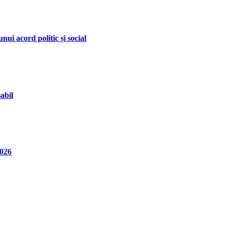
nui acord politic și social
abil
2026