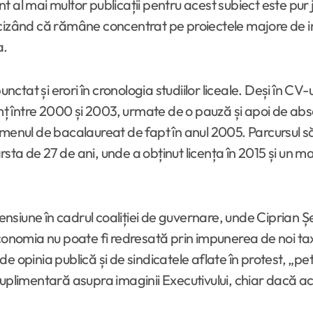
al mai multor publicații pentru acest subiect este pur ju
ecizând că rămâne concentrat pe proiectele majore de 
a.
unctat și erori în cronologia studiilor liceale. Deși în CV
 între 2000 și 2003, urmate de o pauză și apoi de absol
amenul de bacalaureat de fapt în anul 2005. Parcursul s
ta de 27 de ani, unde a obținut licența în 2015 și un ma
siune în cadrul coaliției de guvernare, unde Ciprian Șer
conomia nu poate fi redresată prin impunerea de noi taxe
 opinia publică și de sindicatele aflate în protest, „pet
uplimentară asupra imaginii Executivului, chiar dacă ace