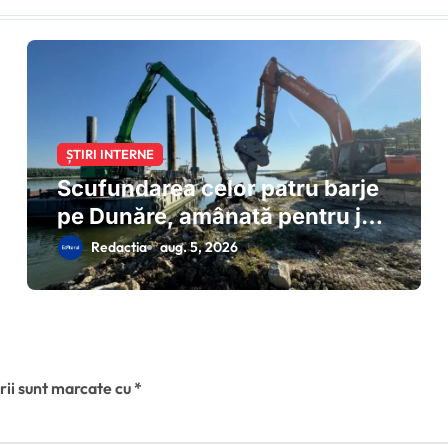
ȘTIRI INTERNE
Scufundarea celor patru barje
pe Dunăre, amânată pentru joi
dimineață
Redactia
aug. 5, 2026
rii sunt marcate cu
*