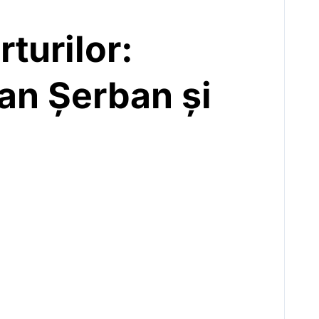
turilor:
ian Șerban și