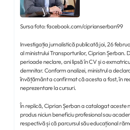
Sursa foto: facebook.com/ciprianserban99
Investigația jurnalistică publicată joi, 26 febr
al ministrului Transporturilor, Ciprian Șerban
perioade neclare, ani lipsă în CV și o exmatricu
demnitar. Conform analizei, ministrul a declarat
învățământ a confirmat că acesta a fost, în re
neprezentare la cursuri.
În replică, Ciprian Șerban a catalogat aceste 
produs niciun beneficiu profesional sau academi
respectivă și că parcursul său educațional rămâ