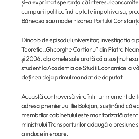
și-a exprimat speranța că interesul concomitent 
campanii politice îndreptate împotriva sa, pr
Băneasa sau modernizarea Portului Constanț
Dincolo de episodul universitar, investigația a p
Teoretic „Gheorghe Cartianu” din Piatra Neamț
și 2006, diplomele sale arată că a susținut ex
student la Academia de Studii Economice la vârs
deținea deja primul mandat de deputat.
Această controversă vine într-un moment de ten
adresa premierului Ilie Bolojan, susținând că e
membrilor cabinetului este monitorizată atent de
ministrului Transporturilor adaugă o presiune s
a induce în eroare.