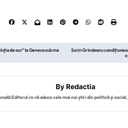
soluția de aur” la Geneva sub me
Sorin Grindeanu condiționează
o
By
Redactia
ală Editorul.ro vă aduce cele mai noi știri din politică și social,