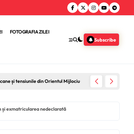
I
FOTOGRAFIA ZILEI
Subscribe
ane și tensiunile din Orientul Mijlociu
Sondaj 
an și exmatricularea nedeclarată