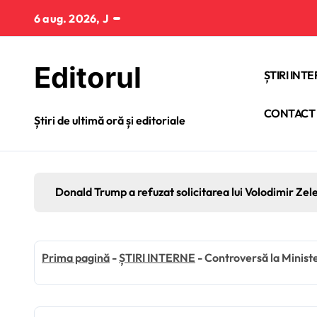
Sari
6 aug. 2026, J
la
conținut
Editorul
ȘTIRI INT
CONTACT
Știri de ultimă oră și editoriale
Donald Trump a refuzat solicitarea lui Volodimir Zel
Prima pagină
-
ȘTIRI INTERNE
-
Controversă la Ministe