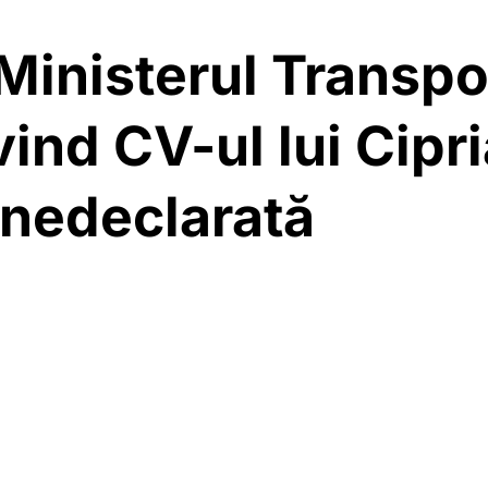
Ministerul Transpor
vind CV-ul lui Cipr
 nedeclarată