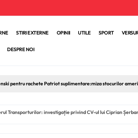
ERNE
STIRI EXTERNE
OPINII
UTILE
SPORT
VERSUR
DESPRE NOI
enski pentru rachete Patriot suplimentare:miza stocurilor americ
rul Transporturilor: investigație privind CV-ul lui Ciprian Șerb