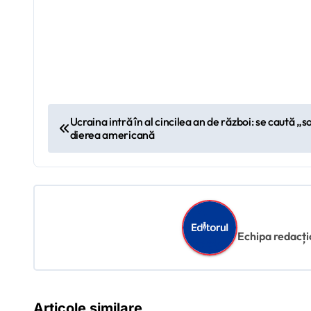
N
Ucraina intră în al cincilea an de război: se caută „
dierea americană
a
v
i
g
Echipa redacțion
a
r
Articole similare