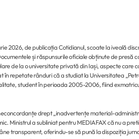
uarie 2026, de publicația Cotidianul, scoate la iveală di
. Documentele și răspunsurile oficiale obținute de pres
lare de la o universitate privată din Iași, aspecte care 
 în repetate rânduri că a studiat la Universitatea „Petre
alitate, student în perioada 2005-2006, fiind exmatricu
neconcordanțe drept „inadvertențe material-administrat
c. Ministrul a subliniat pentru MEDIAFAX că nu a pretins 
ne transparent, oferindu-se să pună la dispoziția jurnali