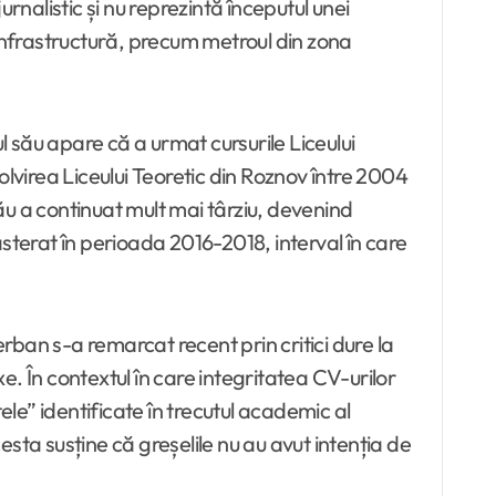
rnalistic și nu reprezintă începutul unei
infrastructură, precum metroul din zona
-ul său apare că a urmat cursurile Liceului
virea Liceului Teoretic din Roznov între 2004
ău a continuat mult mai târziu, devenind
sterat în perioada 2016-2018, interval în care
ban s-a remarcat recent prin critici dure la
. În contextul în care integritatea CV-urilor
ele” identificate în trecutul academic al
sta susține că greșelile nu au avut intenția de