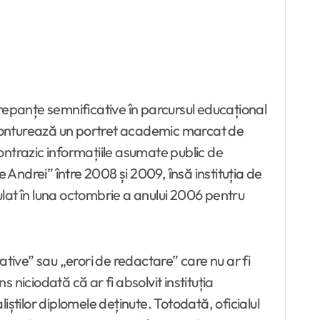
screpanțe semnificative în parcursul educațional
ă conturează un portret academic marcat de
contrazic informațiile asumate public de
 Andrei” între 2008 și 2009, însă instituția de
lat în luna octombrie a anului 2006 pentru
ive” sau „erori de redactare” care nu ar fi
niciodată că ar fi absolvit instituția
știlor diplomele deținute. Totodată, oficialul