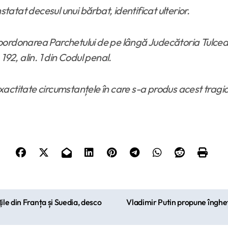
statat decesul unui bărbat, identificat ulterior.
oordonarea Parchetului de pe lângă Judecătoria Tulcea,
192, alin. 1 din Codul penal.
 exactitate circumstanțele în care s-a produs acest trag
le din Franța și Suedia, desco
Vladimir Putin propune îngheța