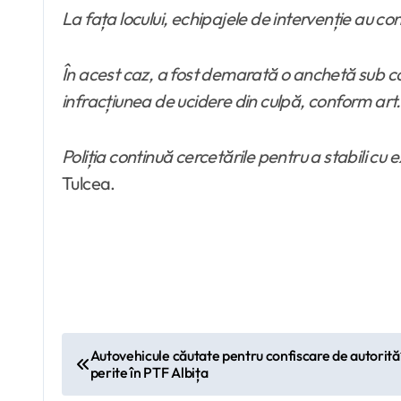
La fața locului, echipajele de intervenție au con
În acest caz, a fost demarată o anchetă sub c
infracțiunea de ucidere din culpă, conform art. 
Poliția continuă cercetările pentru a stabili cu
Tulcea.
N
Autovehicule căutate pentru confiscare de autorităţi
perite în PTF Albița
a