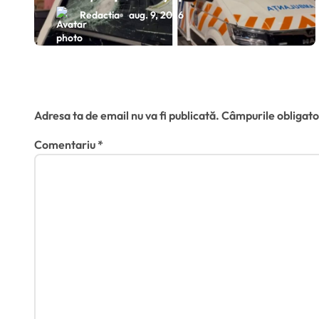
județul Cluj pe fondul unor
i
Redactia
aug. 9, 2026
dezinformări de pe TikTok
c
o
Lasă un răspuns
l
Adresa ta de email nu va fi publicată.
Câmpurile obligato
e
Comentariu
*