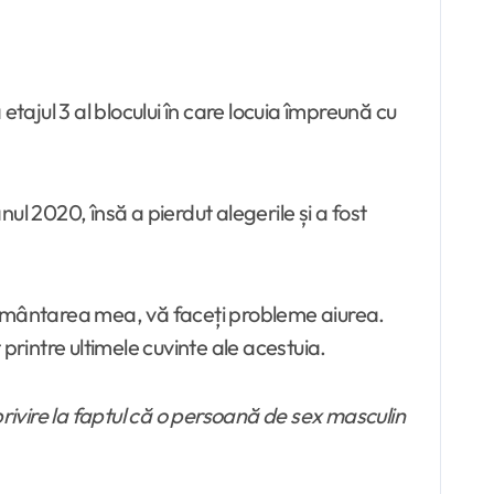
tajul 3 al blocului în care locuia împreună cu
nul 2020, însă a pierdut alegerile și a fost
mormântarea mea, vă faceți probleme aiurea.
printre ultimele cuvinte ale acestuia.
 privire la faptul că o persoană de sex masculin