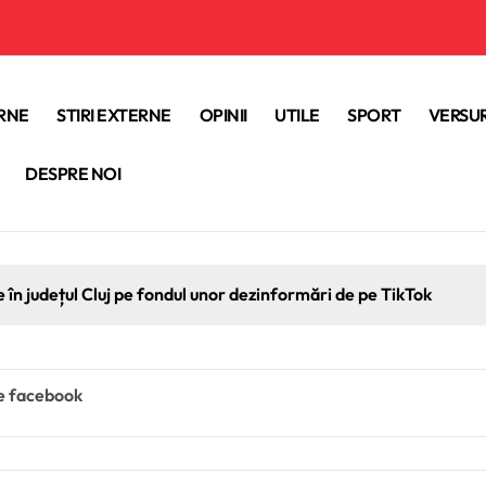
ERNE
STIRI EXTERNE
OPINII
UTILE
SPORT
VERSUR
DESPRE NOI
e în județul Cluj pe fondul unor dezinformări de pe TikTok
pe facebook