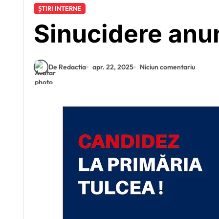
ȘTIRI INTERNE
Sinucidere anu
De Redactia
apr. 22, 2025
Niciun comentariu