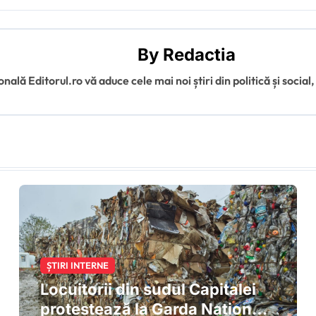
By
Redactia
ală Editorul.ro vă aduce cele mai noi știri din politică și social,
ȘTIRI INTERNE
Locuitorii din sudul Capitalei
protestează la Garda Națională