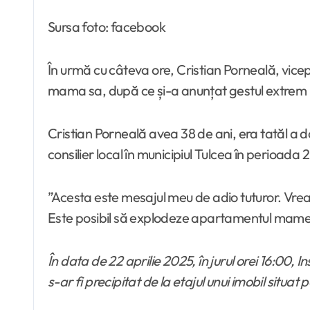
Sursa foto: facebook
În urmă cu câteva ore, Cristian Porneală, vicepr
mama sa, după ce și-a anunțat gestul extrem 
Cristian Porneală avea 38 de ani, era tatăl a doi
consilier local în municipiul Tulcea în perioad
”Acesta este mesajul meu de adio tuturor. Vre
Este posibil să explodeze apartamentul mamei me
În data de 22 aprilie 2025, în jurul orei 16:00, 
s-ar fi precipitat de la etajul unui imobil situat