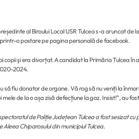
eședinte al Biroului Local USR Tulcea s-a aruncat de la e
printr-o postare pe pagina personală de facebook.
 copii şi era divorțat. A candidat la Primăria Tulcea în a
a 2020-2024.
au să fiu donator de organe. Vă rog să nu veniți la în
le de la o așa zisă defecțiune la gaz. Insist!”, au fost 
Inspectoratul de Poliție Județean Tulcea a fost sesizat cu
 pe Aleea Chiparosului din municipiul Tulcea.