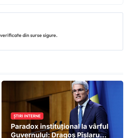
 verificate din surse sigure.
ȘTIRI INTERNE
Paradox instituțional la vârful
Guvernului: Dragoș Pîslaru