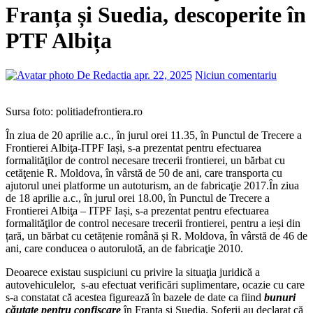
Franța și Suedia, descoperite în
PTF Albița
De Redactia
apr. 22, 2025
Niciun comentariu
Sursa foto: politiadefrontiera.ro
În ziua de 20 aprilie a.c., în jurul orei 11.35, în Punctul de Trecere a
Frontierei Albiţa-ITPF Iași, s-a prezentat pentru efectuarea
formalităţilor de control necesare trecerii frontierei, un bărbat cu
cetăţenie R. Moldova, în vârstă de 50 de ani, care transporta cu
ajutorul unei platforme un autoturism, an de fabricaţie 2017.În ziua
de 18 aprilie a.c., în jurul orei 18.00, în Punctul de Trecere a
Frontierei Albiţa – ITPF Iași, s-a prezentat pentru efectuarea
formalităţilor de control necesare trecerii frontierei, pentru a ieși din
țară, un bărbat cu cetățenie română și R. Moldova, în vârstă de 46 de
ani, care conducea o autorulotă, an de fabricaţie 2010.
Deoarece existau suspiciuni cu privire la situaţia juridică a
autovehiculelor, s-au efectuat verificări suplimentare, ocazie cu care
s-a constatat că acestea figurează în bazele de date ca fiind
bunuri
căutate pentru confiscare
în Franța şi Suedia. Șoferii au declarat că