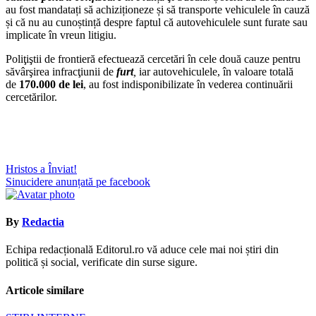
au fost mandatați să achiziționeze și să transporte vehiculele în cauză
și că nu au cunoștință despre faptul că autovehiculele sunt furate sau
implicate în vreun litigiu.
Poliţiştii de frontieră efectuează cercetări în cele două cauze pentru
săvârşirea infracţiunii de
furt
,
iar autovehiculele, în valoare totală
de
170.000 de lei
, au fost indisponibilizate în vederea continuării
cercetărilor.
Navigare
Hristos a Înviat!
Sinucidere anunțată pe facebook
în
articole
By
Redactia
Echipa redacțională Editorul.ro vă aduce cele mai noi știri din
politică și social, verificate din surse sigure.
Articole similare