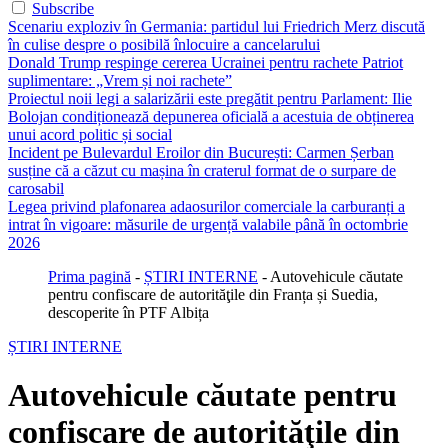
Subscribe
Scenariu exploziv în Germania: partidul lui Friedrich Merz discută
în culise despre o posibilă înlocuire a cancelarului
Donald Trump respinge cererea Ucrainei pentru rachete Patriot
suplimentare: „Vrem și noi rachete”
Proiectul noii legi a salarizării este pregătit pentru Parlament: Ilie
Bolojan condiționează depunerea oficială a acestuia de obținerea
unui acord politic și social
Incident pe Bulevardul Eroilor din București: Carmen Șerban
susține că a căzut cu mașina în craterul format de o surpare de
carosabil
Legea privind plafonarea adaosurilor comerciale la carburanți a
intrat în vigoare: măsurile de urgență valabile până în octombrie
2026
Prima pagină
-
ȘTIRI INTERNE
-
Autovehicule căutate
pentru confiscare de autorităţile din Franța și Suedia,
descoperite în PTF Albița
ȘTIRI INTERNE
Autovehicule căutate pentru
confiscare de autorităţile din