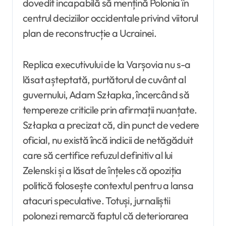
dovedit incapabilă să mențină Polonia în
centrul deciziilor occidentale privind viitorul
plan de reconstrucție a Ucrainei.
Replica executivului de la Varșovia nu s-a
lăsat așteptată, purtătorul de cuvânt al
guvernului, Adam Szłapka, încercând să
tempereze criticile prin afirmații nuanțate.
Szłapka a precizat că, din punct de vedere
oficial, nu există încă indicii de netăgăduit
care să certifice refuzul definitiv al lui
Zelenski și a lăsat de înțeles că opoziția
politică folosește contextul pentru a lansa
atacuri speculative. Totuși, jurnaliștii
polonezi remarcă faptul că deteriorarea