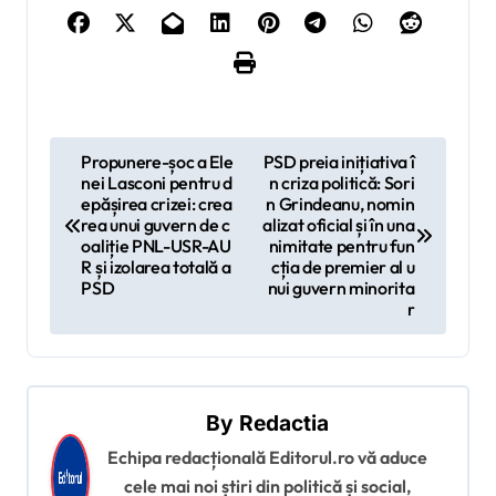
N
Propunere-șoc a Ele
PSD preia inițiativa î
nei Lasconi pentru d
n criza politică: Sori
a
epășirea crizei: crea
n Grindeanu, nomin
v
rea unui guvern de c
alizat oficial și în una
oaliție PNL-USR-AU
nimitate pentru fun
i
R și izolarea totală a
cția de premier al u
PSD
nui guvern minorita
g
r
a
r
e
By
Redactia
î
Echipa redacțională Editorul.ro vă aduce
n
cele mai noi știri din politică și social,