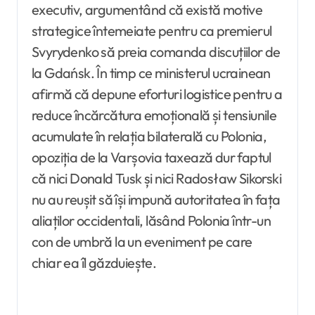
executiv, argumentând că există motive
strategice întemeiate pentru ca premierul
Svyrydenko să preia comanda discuțiilor de
la Gdańsk. În timp ce ministerul ucrainean
afirmă că depune eforturi logistice pentru a
reduce încărcătura emoțională și tensiunile
acumulate în relația bilaterală cu Polonia,
opoziția de la Varșovia taxează dur faptul
că nici Donald Tusk și nici Radosław Sikorski
nu au reușit să își impună autoritatea în fața
aliaților occidentali, lăsând Polonia într-un
con de umbră la un eveniment pe care
chiar ea îl găzduiește.