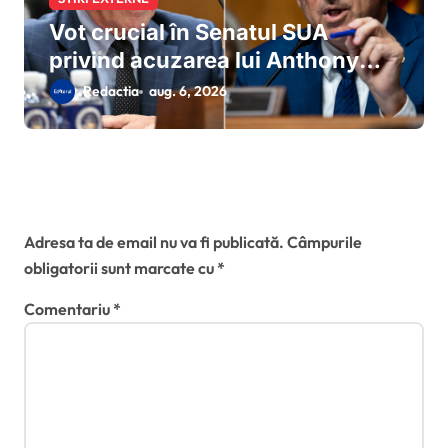
Vot crucial în Senatul SUA
privind acuzarea lui Anthony
Fauci de sfidarea Congresului:
Redactia
aug. 6, 2026
Rand Paul cere sesizarea
imediată a Departamentului de
Justiție
Lasă un răspuns
Adresa ta de email nu va fi publicată.
Câmpurile
obligatorii sunt marcate cu
*
Comentariu
*