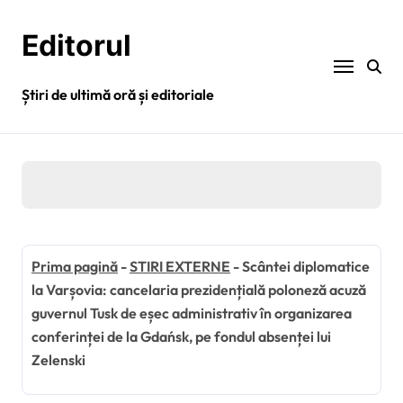
Sari
la
Editorul
conținut
Știri de ultimă oră și editoriale
Prima pagină
-
STIRI EXTERNE
-
Scântei diplomatice
la Varșovia: cancelaria prezidențială poloneză acuză
guvernul Tusk de eșec administrativ în organizarea
conferinței de la Gdańsk, pe fondul absenței lui
Zelenski