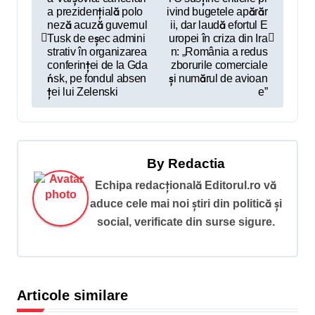
a
a prezidențială polo
ivind bugetele apărăr
v
neză acuză guvernul
ii, dar laudă efortul E
Tusk de eșec admini
uropei în criza din Ira
i
strativ în organizarea
n: „România a redus
conferinței de la Gda
zborurile comerciale
g
ńsk, pe fondul absen
și numărul de avioan
ței lui Zelenski
e”
a
r
e
î
By
Redactia
n
Echipa redacțională Editorul.ro vă
aduce cele mai noi știri din politică și
a
social, verificate din surse sigure.
r
t
i
Articole similare
c