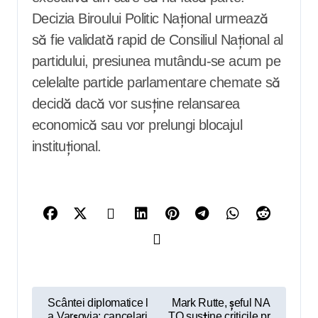
Decizia Biroului Politic Național urmează
să fie validată rapid de Consiliul Național al
partidului, presiunea mutându-se acum pe
celelalte partide parlamentare chemate să
decidă dacă vor susține relansarea
economică sau vor prelungi blocajul
instituțional.
N
Scântei diplomatice l
Mark Rutte, șeful NA
a Varșovia: cancelari
TO susține criticile pr