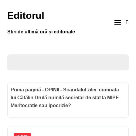
Sari
la
Editorul
conținut
Știri de ultimă oră și editoriale
Prima pagină
-
OPINII
-
Scandalul zilei: cumnata
lui Cătălin Drulă numită secretar de stat la MIPE.
Meritocrație sau ipocrizie?