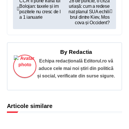
CCR îi pune frână lui
28 de puncte, o criză
Bolojan: taxele și im
uriașă: cum a redese
a
pozitele nu cresc de l
nat planul SUA echili
v
a 1 ianuarie
brul dintre Kiev, Mos
cova și Occident?
i
g
a
By
Redactia
r
Echipa redacțională Editorul.ro vă
e
aduce cele mai noi știri din politică
î
și social, verificate din surse sigure.
n
a
r
Articole similare
t
i