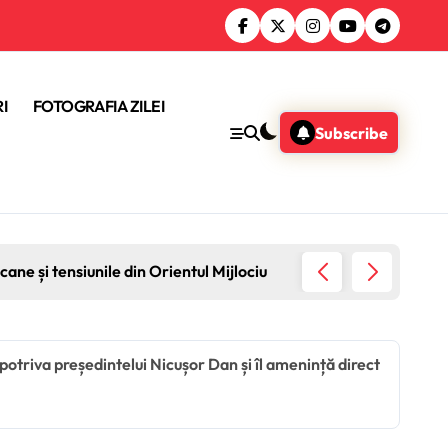
I
FOTOGRAFIA ZILEI
Subscribe
ane și tensiunile din Orientul Mijlociu
Sondaj 
otriva președintelui Nicușor Dan și îl amenință direct