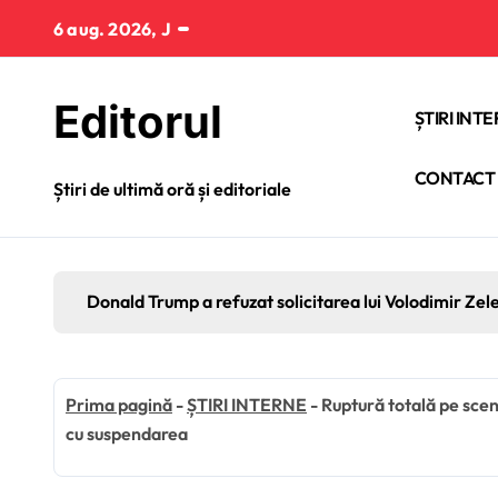
Sari
6 aug. 2026, J
la
conținut
Editorul
ȘTIRI INT
CONTACT
Știri de ultimă oră și editoriale
Donald Trump a refuzat solicitarea lui Volodimir Zel
Prima pagină
-
ȘTIRI INTERNE
-
Ruptură totală pe scen
cu suspendarea