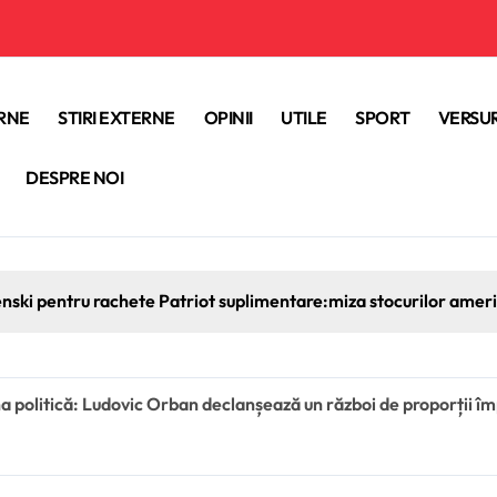
ERNE
STIRI EXTERNE
OPINII
UTILE
SPORT
VERSUR
DESPRE NOI
enski pentru rachete Patriot suplimentare:miza stocurilor americ
a politică: Ludovic Orban declanșează un război de proporții împ