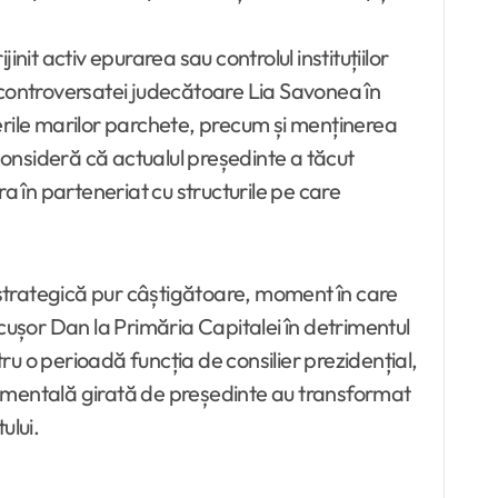
jinit activ epurarea sau controlul instituțiilor
ii controversatei judecătoare Lia Savonea în
erile marilor parchete, precum și menținerea
 consideră că actualul președinte a tăcut
a în parteneriat cu structurile pe care
ă strategică pur câștigătoare, moment în care
cușor Dan la Primăria Capitalei în detrimentul
u o perioadă funcția de consilier prezidențial,
ernamentală girată de președinte au transformat
ului.