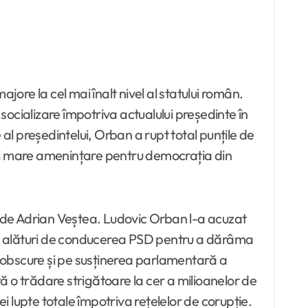
ajore la cel mai înalt nivel al statului român.
ocializare împotriva actualului președinte în
al președintelui, Orban a rupt total punțile de
mai mare amenințare pentru democrația din
ondus de Adrian Veștea. Ludovic Orban l-a acuzat
”, alături de conducerea PSD pentru a dărâma
 obscure și pe susținerea parlamentară a
tă o trădare strigătoare la cer a milioanelor de
 lupte totale împotriva rețelelor de corupție.