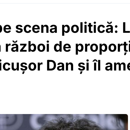
pe scena politică:
război de proporți
icușor Dan și îl am