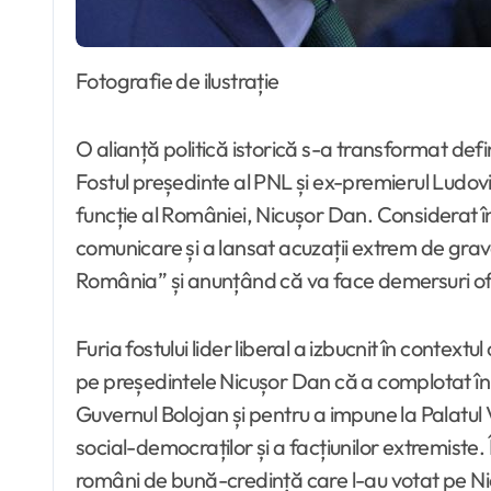
Fotografie de ilustrație
O alianță politică istorică s-a transformat defini
Fostul președinte al PNL și ex-premierul Ludov
funcție al României, Nicușor Dan. Considerat în 
comunicare și a lansat acuzații extrem de gra
România” și anunțând că va face demersuri ofi
Furia fostului lider liberal a izbucnit în contex
pe președintele Nicușor Dan că a complotat î
Guvernul Bolojan și pentru a impune la Palatu
social-democraților și a facțiunilor extremiste.
români de bună-credință care l-au votat pe Nicu