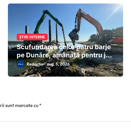
ȘTIRI INTERNE
Scufundarea celor patru barje
pe Dunăre, amânată pentru joi
dimineață
Redactia
aug. 5, 2026
rii sunt marcate cu
*