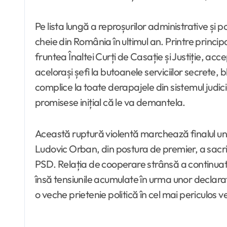
Pe lista lungă a reproșurilor administrative și pol
cheie din România în ultimul an. Printre princi
fruntea Înaltei Curți de Casație și Justiție, 
acelorași șefi la butoanele serviciilor secrete
complice la toate derapajele din sistemul judic
promisese inițial că le va demantela.
Această ruptură violentă marchează finalul unei
Ludovic Orban, din postura de premier, a sacrif
PSD. Relația de cooperare strânsă a continuat 
însă tensiunile acumulate în urma unor declaraț
o veche prietenie politică în cel mai periculos v