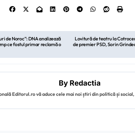
curi de Noroc”: DNA analizează
Lovitură de teatru la Cotroce
timp ce fostul primar reclamă o
de premier PSD, Sorin Grindea
By
Redactia
ală Editorul.ro vă aduce cele mai noi știri din politică și social,