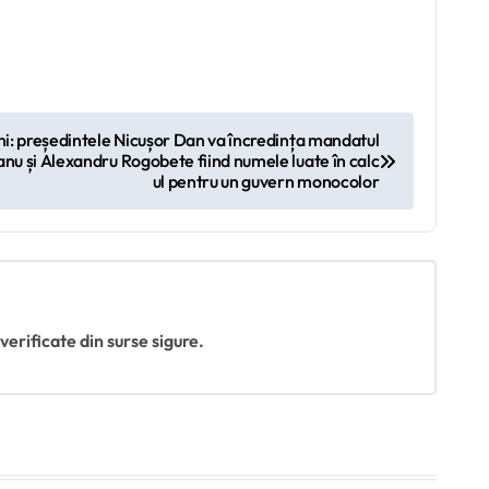
ni: președintele Nicușor Dan va încredința mandatul
nu și Alexandru Rogobete fiind numele luate în calc
ul pentru un guvern monocolor
 verificate din surse sigure.