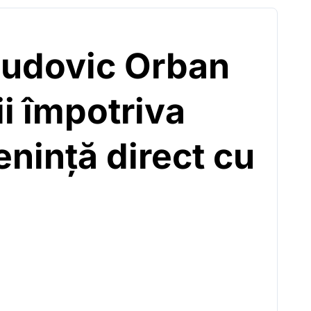
 Ludovic Orban
i împotriva
enință direct cu