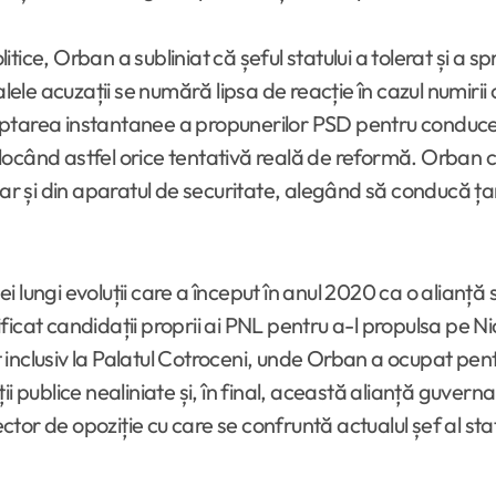
itice, Orban a subliniat că șeful statului a tolerat și a spri
palele acuzații se numără lipsa de reacție în cazul numir
acceptarea instantanee a propunerilor PSD pentru conduc
, blocând astfel orice tentativă reală de reformă. Orban
iar și din aparatul de securitate, alegând să conducă țar
 lungi evoluții care a început în anul 2020 ca o alianț
icat candidații proprii ai PNL pentru a-l propulsa pe Ni
inclusiv la Palatul Cotroceni, unde Orban a ocupat pentr
ii publice nealiniate și, în final, această alianță guv
ector de opoziție cu care se confruntă actualul șef al stat