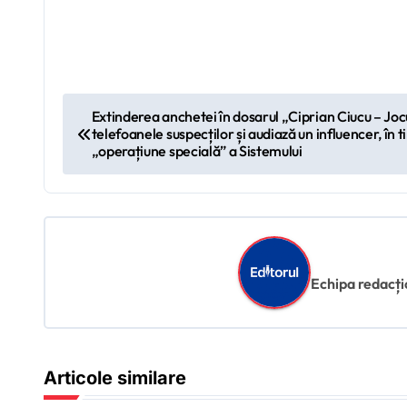
N
Extinderea anchetei în dosarul „Ciprian Ciucu – Jo
telefoanele suspecților și audiază un influencer, în 
a
„operațiune specială” a Sistemului
v
i
g
Echipa redacțion
a
r
e
Articole similare