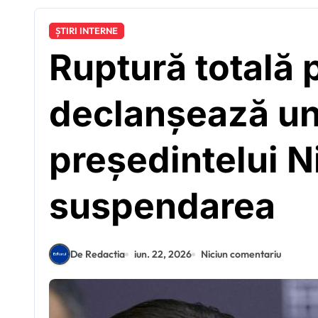
ȘTIRI INTERNE
Ruptură totală 
declanșează un 
președintelui N
suspendarea
De Redactia
iun. 22, 2026
Niciun comentariu