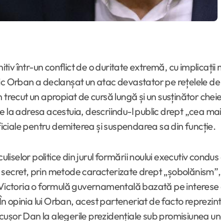
tiv într-un conflict de o duritate extremă, cu implicații m
ic Orban a declanșat un atac devastator pe rețelele de s
trecut un apropiat de cursă lungă și un susținător cheie 
ve la adresa acestuia, descriindu-l public drept „cea 
ciale pentru demiterea și suspendarea sa din funcție.
tul culiselor politice din jurul formării noului executiv c
n secret, prin metode caracterizate drept „șobolănism
l Victoria o formulă guvernamentală bazată pe interese
 În opinia lui Orban, acest parteneriat de facto reprezin
șor Dan la alegerile prezidențiale sub promisiunea unei