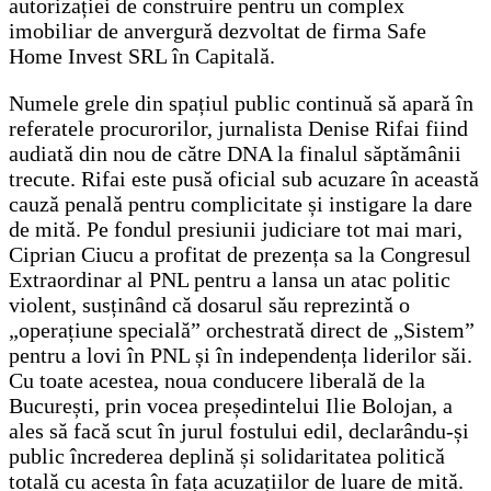
autorizației de construire pentru un complex
imobiliar de anvergură dezvoltat de firma Safe
Home Invest SRL în Capitală.
Numele grele din spațiul public continuă să apară în
referatele procurorilor, jurnalista Denise Rifai fiind
audiată din nou de către DNA la finalul săptămânii
trecute. Rifai este pusă oficial sub acuzare în această
cauză penală pentru complicitate și instigare la dare
de mită. Pe fondul presiunii judiciare tot mai mari,
Ciprian Ciucu a profitat de prezența sa la Congresul
Extraordinar al PNL pentru a lansa un atac politic
violent, susținând că dosarul său reprezintă o
„operațiune specială” orchestrată direct de „Sistem”
pentru a lovi în PNL și în independența liderilor săi.
Cu toate acestea, noua conducere liberală de la
București, prin vocea președintelui Ilie Bolojan, a
ales să facă scut în jurul fostului edil, declarându-și
public încrederea deplină și solidaritatea politică
totală cu acesta în fața acuzațiilor de luare de mită.