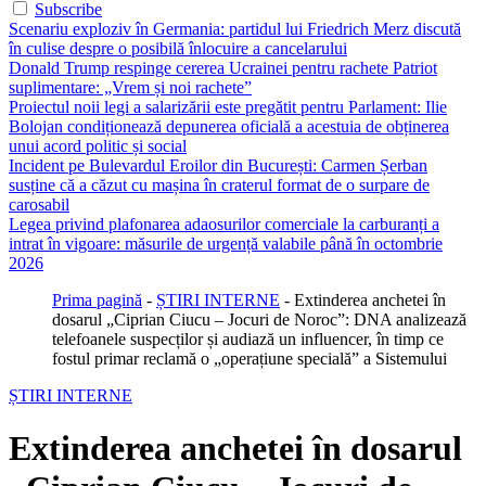
Subscribe
Scenariu exploziv în Germania: partidul lui Friedrich Merz discută
în culise despre o posibilă înlocuire a cancelarului
Donald Trump respinge cererea Ucrainei pentru rachete Patriot
suplimentare: „Vrem și noi rachete”
Proiectul noii legi a salarizării este pregătit pentru Parlament: Ilie
Bolojan condiționează depunerea oficială a acestuia de obținerea
unui acord politic și social
Incident pe Bulevardul Eroilor din București: Carmen Șerban
susține că a căzut cu mașina în craterul format de o surpare de
carosabil
Legea privind plafonarea adaosurilor comerciale la carburanți a
intrat în vigoare: măsurile de urgență valabile până în octombrie
2026
Prima pagină
-
ȘTIRI INTERNE
-
Extinderea anchetei în
dosarul „Ciprian Ciucu – Jocuri de Noroc”: DNA analizează
telefoanele suspecților și audiază un influencer, în timp ce
fostul primar reclamă o „operațiune specială” a Sistemului
ȘTIRI INTERNE
Extinderea anchetei în dosarul