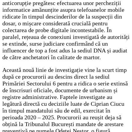
anticorupție pregătesc efectuarea unor percheziții
informatice amănunțite asupra telefoanelor mobile
ridicate în timpul descinderilor de la suspecții din
dosar, o mișcare considerată crucială pentru
colectarea de probe digitale incontestabile. În
paralel, rețeaua de conexiuni investigată de autorități
se extinde, surse judiciare confirmând că un
influencer de top a fost adus la sediul DNA și audiat
de către anchetatori în calitate de martor.
Această nouă linie de investigație vine la scurt timp
după ce procurorii au descins direct la sediul
Primăriei Sectorului 6 pentru a ridica o serie extinsă
de înscrisuri oficiale, documente de urbanism și
registre administrative. Faptele investigate au
legătură directă cu deciziile luate de Ciprian Ciucu
în timpul mandatului său de edil, exercitat în
perioada 2020 – 2025. Procurorii au reușit deja să
obțină la Tribunalul București mandate de arestare
preventivă pe numele Odetei Nestor, o figură