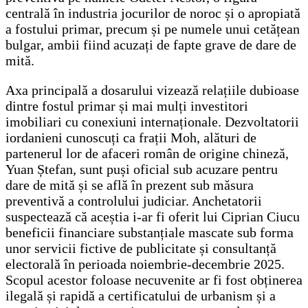
centrală în industria jocurilor de noroc și o apropiată
a fostului primar, precum și pe numele unui cetățean
bulgar, ambii fiind acuzați de fapte grave de dare de
mită.
Axa principală a dosarului vizează relațiile dubioase
dintre fostul primar și mai mulți investitori
imobiliari cu conexiuni internaționale. Dezvoltatorii
iordanieni cunoscuți ca frații Moh, alături de
partenerul lor de afaceri român de origine chineză,
Yuan Ștefan, sunt puși oficial sub acuzare pentru
dare de mită și se află în prezent sub măsura
preventivă a controlului judiciar. Anchetatorii
suspectează că aceștia i-ar fi oferit lui Ciprian Ciucu
beneficii financiare substanțiale mascate sub forma
unor servicii fictive de publicitate și consultanță
electorală în perioada noiembrie-decembrie 2025.
Scopul acestor foloase necuvenite ar fi fost obținerea
ilegală și rapidă a certificatului de urbanism și a