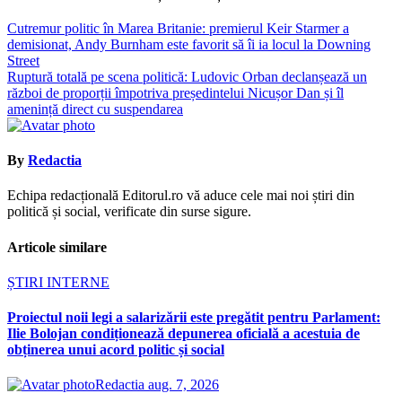
Navigare
Cutremur politic în Marea Britanie: premierul Keir Starmer a
demisionat, Andy Burnham este favorit să îi ia locul la Downing
în
Street
articole
Ruptură totală pe scena politică: Ludovic Orban declanșează un
război de proporții împotriva președintelui Nicușor Dan și îl
amenință direct cu suspendarea
By
Redactia
Echipa redacțională Editorul.ro vă aduce cele mai noi știri din
politică și social, verificate din surse sigure.
Articole similare
ȘTIRI INTERNE
Proiectul noii legi a salarizării este pregătit pentru Parlament:
Ilie Bolojan condiționează depunerea oficială a acestuia de
obținerea unui acord politic și social
Redactia
aug. 7, 2026