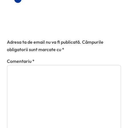
declarat incompatibil și își
pierde mandatul de primar al
Timișoarei
Lasă un răspuns
Adresa ta de email nu va fi publicată.
Câmpurile
obligatorii sunt marcate cu
*
Comentariu
*