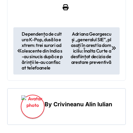
N
Dependența de cult
Adriana Georgescu
ura K-Pop, dusă la e
și „generalul SIE”, pl
a
xtrem: trei surori ad
asați în arest la dom
v
olescente din India s
iciliu: Înalta Curte a
-au sinucis după ce p
desființat decizia de
i
ărinții le-au confisc
arestare preventivă
at telefoanele
g
a
r
e
By
Crivineanu Alin Iulian
î
n
a