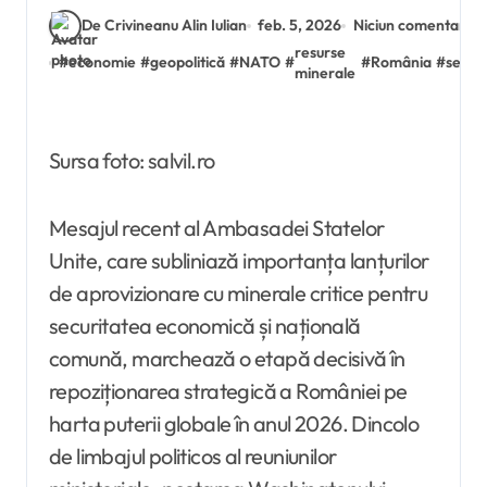
De Crivineanu Alin Iulian
feb. 5, 2026
Niciun comentariu
resurse
#
economie
#
geopolitică
#
NATO
#
#
România
#
secur
minerale
Sursa foto: salvil.ro
Mesajul recent al Ambasadei Statelor
Unite, care subliniază importanța lanțurilor
de aprovizionare cu minerale critice pentru
securitatea economică și națională
comună, marchează o etapă decisivă în
repoziționarea strategică a României pe
harta puterii globale în anul 2026. Dincolo
de limbajul politicos al reuniunilor