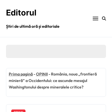
Sari
la
Editorul
conținut
Știri de ultimă oră și editoriale
Prima pagină
-
OPINII
-
România, noua „frontieră
minieră” a Occidentului: ce ascunde mesajul
Washingtonului despre mineralele critice?