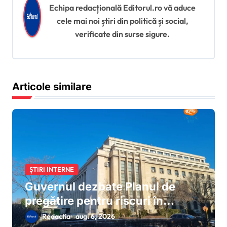
n
Echipa redacțională Editorul.ro vă aduce
cele mai noi știri din politică și social,
a
verificate din surse sigure.
r
t
i
Articole similare
c
o
l
e
ȘTIRI INTERNE
Guvernul dezbate Planul de
pregătire pentru riscuri în
domeniul energiei electrice:
Redactia
aug. 6, 2026