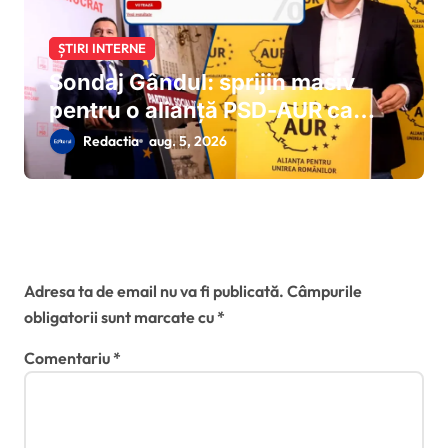
ȘTIRI INTERNE
Sondaj Gândul: sprijin masiv
pentru o alianță PSD-AUR ca
soluție a ieșirii din criza politică
Redactia
aug. 5, 2026
Lasă un răspuns
Adresa ta de email nu va fi publicată.
Câmpurile
obligatorii sunt marcate cu
*
Comentariu
*