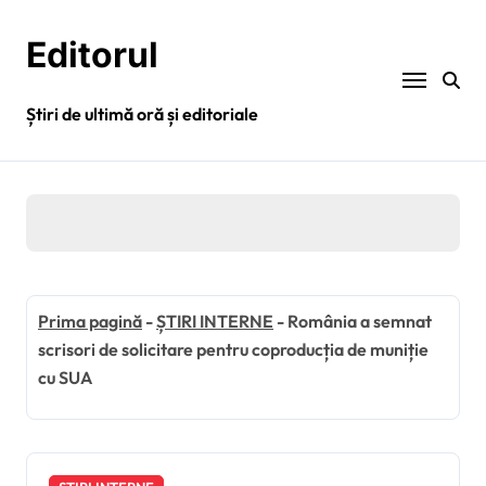
Sari
la
Editorul
conținut
Știri de ultimă oră și editoriale
Prima pagină
-
ȘTIRI INTERNE
-
România a semnat
scrisori de solicitare pentru coproducția de muniție
cu SUA