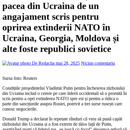
pacea din Ucraina de un
angajament scris pentru
oprirea extinderii NATO în
Ucraina, Georgia, Moldova și
alte foste republici sovietice
De Redactia
mai 28, 2025
Niciun comentariu
Sursa foto: Reuters
Condițiile președintelui Vladimir Putin pentru încheierea războiului
din Ucraina includ o cerere pe care liderii occidentali să o promită în
scris pentru a opri extinderea NATO spre est și pentru a ridica o
parte din sancțiunile asupra Rusiei, potrivit a trei surse rusești care
cunosc negocierile.
Donald Trump a declarat în repetate rânduri că vrea să pună capăt
războiului din Ucraina și a fost extrem de tăios față de Putin,
avertizând marți că liderul rus „se joacă cu focul” deoarece refuză să