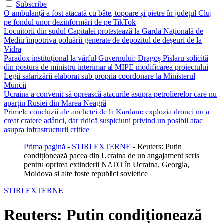
Subscribe
O ambulanță a fost atacată cu bâte, topoare și pietre în județul Cluj
pe fondul unor dezinformări de pe TikTok
Locuitorii din sudul Capitalei protestează la Garda Națională de
Mediu împotriva poluării generate de depozitul de deșeuri de la
Vidra
Paradox instituțional la vârful Guvernului: Dragoș Pîslaru solicită
din postura de ministru interimar al MIPE modificarea proiectului
Legii salarizării elaborat sub propria coordonare la Ministerul
Muncii
Ucraina a convenit să oprească atacurile asupra petrolierelor care nu
aparțin Rusiei din Marea Neagră
Primele concluzii ale anchetei de la Kardam: explozia dronei nu a
creat cratere adânci, dar ridică suspiciuni privind un posibil atac
asupra infrastructurii critice
Prima pagină
-
STIRI EXTERNE
-
Reuters: Putin
condiționează pacea din Ucraina de un angajament scris
pentru oprirea extinderii NATO în Ucraina, Georgia,
Moldova și alte foste republici sovietice
STIRI EXTERNE
Reuters: Putin condiționează