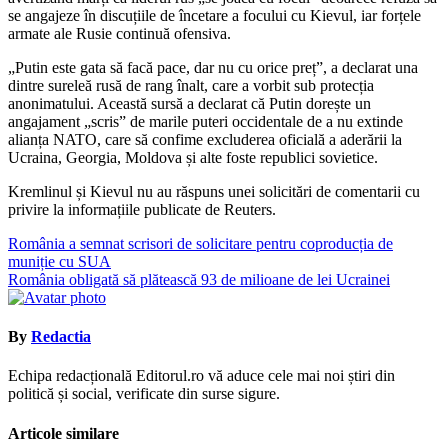
se angajeze în discuțiile de încetare a focului cu Kievul, iar forțele
armate ale Rusie continuă ofensiva.
„Putin este gata să facă pace, dar nu cu orice preț”, a declarat una
dintre sureleă rusă de rang înalt, care a vorbit sub protecția
anonimatului. Această sursă a declarat că Putin dorește un
angajament „scris” de marile puteri occidentale de a nu extinde
alianța NATO, care să confime excluderea oficială a aderării la
Ucraina, Georgia, Moldova și alte foste republici sovietice.
Kremlinul și Kievul nu au răspuns unei solicitări de comentarii cu
privire la informațiile publicate de Reuters.
Navigare
România a semnat scrisori de solicitare pentru coproducția de
muniție cu SUA
în
România obligată să plătească 93 de milioane de lei Ucrainei
articole
By
Redactia
Echipa redacțională Editorul.ro vă aduce cele mai noi știri din
politică și social, verificate din surse sigure.
Articole similare