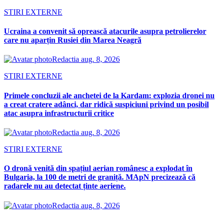
STIRI EXTERNE
Ucraina a convenit să oprească atacurile asupra petrolierelor
care nu aparțin Rusiei din Marea Neagră
Redactia
aug. 8, 2026
STIRI EXTERNE
Primele concluzii ale anchetei de la Kardam: explozia dronei nu
a creat cratere adânci, dar ridică suspiciuni privind un posibil
atac asupra infrastructurii critice
Redactia
aug. 8, 2026
STIRI EXTERNE
O dronă venită din spațiul aerian românesc a explodat în
Bulgaria, la 100 de metri de graniță. MApN precizează că
radarele nu au detectat ținte aeriene.
Redactia
aug. 8, 2026