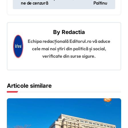
v
ne de cenzură
Paltinu
i
g
a
By
Redactia
r
Echipa redacțională Editorul.ro vă aduce
cele mai noi știri din politică și social,
e
verificate din surse sigure.
î
n
a
Articole similare
r
t
i
c
o