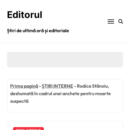
Sari
la
Editorul
conținut
Știri de ultimă oră și editoriale
Prima pagină
-
ȘTIRI INTERNE
-
Rodica Stănoiu,
deshumată în cadrul unei anchete pentru moarte
suspectă