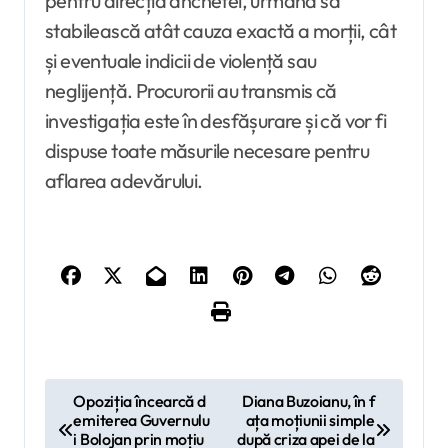
pentru direcția anchetei, urmând să
stabilească atât cauza exactă a morții, cât
și eventuale indicii de violență sau
neglijență. Procurorii au transmis că
investigația este în desfășurare și că vor fi
dispuse toate măsurile necesare pentru
aflarea adevărului.
N
Opoziția încearcă d
Diana Buzoianu, în f
emiterea Guvernulu
ața moțiunii simple
a
i Bolojan prin moțiu
după criza apei de la