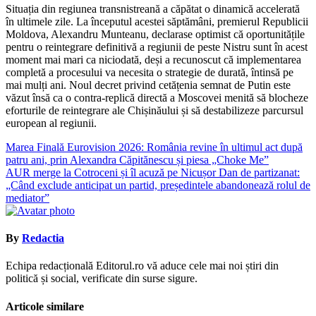
Situația din regiunea transnistreană a căpătat o dinamică accelerată
în ultimele zile. La începutul acestei săptămâni, premierul Republicii
Moldova, Alexandru Munteanu, declarase optimist că oportunitățile
pentru o reintegrare definitivă a regiunii de peste Nistru sunt în acest
moment mai mari ca niciodată, deși a recunoscut că implementarea
completă a procesului va necesita o strategie de durată, întinsă pe
mai mulți ani. Noul decret privind cetățenia semnat de Putin este
văzut însă ca o contra-replică directă a Moscovei menită să blocheze
eforturile de reintegrare ale Chișinăului și să destabilizeze parcursul
european al regiunii.
Navigare
Marea Finală Eurovision 2026: România revine în ultimul act după
patru ani, prin Alexandra Căpitănescu și piesa „Choke Me”
în
AUR merge la Cotroceni și îl acuză pe Nicușor Dan de partizanat:
articole
„Când exclude anticipat un partid, președintele abandonează rolul de
mediator”
By
Redactia
Echipa redacțională Editorul.ro vă aduce cele mai noi știri din
politică și social, verificate din surse sigure.
Articole similare