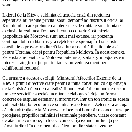
zone.
Liderul de la Kiev a subliniat că actuala criză din regiunea
separatistă nu trebuie privită izolat, demontând discursul oficial al
Kremlinului care pretinde că interesele sale militare sunt limitate
exclusiv la regiunea Donbas. Ucraina consideră că mizele
geopolitice ale Moscovei sunt mult mai extinse, iar prezența
contingentului militar rus și a rețelelor de spionaj în Transnistria
constituie o provocare directă la adresa securității naționale atât
pentru Ucraina, cât și pentru Republica Moldova. În acest context,
Zelenski a reiterat că o Moldovă puternică, stabilă și integră este un
interes strategic major pentru țara sa în vederea menținerii
echilibrului regional.
Ca urmare a acestor evoluții, Ministerul Afacerilor Externe de la
Kiev a primit directive clare pentru a iniția consultări cu diplomația
de la Chișinău în vederea realizării unei evaluări comune de risc, în
timp ce serviciile speciale ucrainene elaborează deja un format
concret de răspuns defensiv și informativ. Într-un ton ironic la adresa
vulnerabilităților economice și militare ale Rusiei, Zelenski a adăugat
că administrația de la Moscova ar face mai bine să se concentreze pe
protejarea propriilor rafinării și terminale petroliere, vizate constant
de atacurile cu drone, în loc să caute să își extindă influența pe
pământurile și în detrimentul cetățenilor altor state suverane.