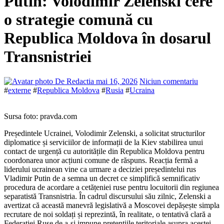
Putin: Volodimir Zelenski cere
o strategie comună cu
Republica Moldova în dosarul
Transnistriei
De Redactia
mai 16, 2026
Niciun comentariu
#
externe
#
Republica Moldova
#
Rusia
#
Ucraina
Sursa foto: pravda.com
Președintele Ucrainei, Volodimir Zelenski, a solicitat structurilor
diplomatice și serviciilor de informații de la Kiev stabilirea unui
contact de urgență cu autoritățile din Republica Moldova pentru
coordonarea unor acțiuni comune de răspuns. Reacția fermă a
liderului ucrainean vine ca urmare a deciziei președintelui rus
Vladimir Putin de a semna un decret ce simplifică semnificativ
procedura de acordare a cetățeniei ruse pentru locuitorii din regiunea
separatistă Transnistria. În cadrul discursului său zilnic, Zelenski a
avertizat că această manevră legislativă a Moscovei depășește simpla
recrutare de noi soldați și reprezintă, în realitate, o tentativă clară a
Federației Ruse de a-și impune pretențiile teritoriale asupra acestei