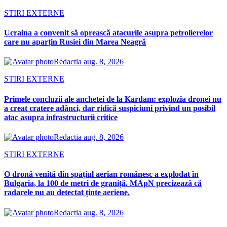
STIRI EXTERNE
Ucraina a convenit să oprească atacurile asupra petrolierelor
care nu aparțin Rusiei din Marea Neagră
Redactia
aug. 8, 2026
STIRI EXTERNE
Primele concluzii ale anchetei de la Kardam: explozia dronei nu
a creat cratere adânci, dar ridică suspiciuni privind un posibil
atac asupra infrastructurii critice
Redactia
aug. 8, 2026
STIRI EXTERNE
O dronă venită din spațiul aerian românesc a explodat în
Bulgaria, la 100 de metri de graniță. MApN precizează că
radarele nu au detectat ținte aeriene.
Redactia
aug. 8, 2026