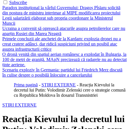
Subscribe
Paradox instituțional la vârful Guvernului: Dragoș Pîslaru solicită
din postura de ministru interimar al MIPE modificarea proiectului
Legii salarizării elaborat sub propria coordonare la Ministerul
Muncii
Ucraina a convenit să oprească atacurile asupra petrolierelor care nu
aparțin Rusiei din Marea Neagră
Primele concluzii ale anchetei de la Kardam: explozia dronei nu a
creat cratere adânci, dar ridică suspiciuni privind un posibil atac
asupra infrastructurii critice
O dronă venită din spațiul aerian românesc a explodat în Bulgaria, la
100 de metri de graniță. MApN precizează că radarele nu au detectat
ținte aeriene.
Scenariu exploziv în Germania: partidul lui Friedrich Merz discută
în culise despre o posibilă înlocuire a cancelarului
Prima pagină
-
STIRI EXTERNE
-
Reacția Kievului la
decretul lui Putin: Volodimir Zelenski cere o strategie comună
cu Republica Moldova în dosarul Transnistriei
STIRI EXTERNE
Reacția Kievului la decretul lui