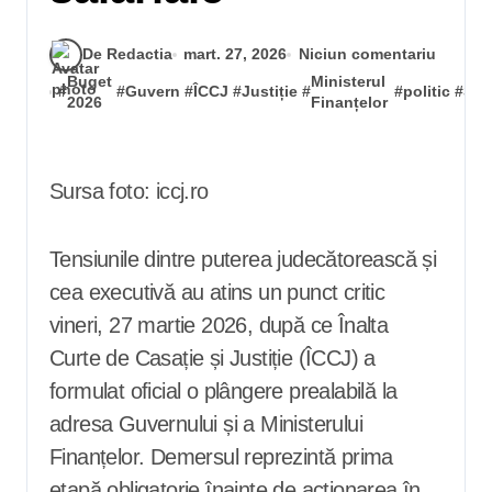
De Redactia
mart. 27, 2026
Niciun comentariu
Buget
Ministerul
#
#
Guvern
#
ÎCCJ
#
Justiție
#
#
politic
#
Sala
2026
Finanțelor
Sursa foto: iccj.ro
Tensiunile dintre puterea judecătorească și
cea executivă au atins un punct critic
vineri, 27 martie 2026, după ce Înalta
Curte de Casație și Justiție (ÎCCJ) a
formulat oficial o plângere prealabilă la
adresa Guvernului și a Ministerului
Finanțelor. Demersul reprezintă prima
etapă obligatorie înainte de acționarea în