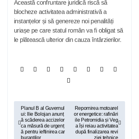
Această confruntare juridică riscă să
blocheze activitatea administrativă a
instanțelor și să genereze noi penalități
uriașe pe care statul român va fi obligat să
le plătească ulterior din cauza întârzierilor.
N
Planul B al Guvernul
Repornirea motoarel
ui: Ilie Bolojan anunț
or energetice: rafinări
a
ă scăderea accizelor
ile Petromidia și Veg
v
ca măsură de urgenț
a își reiau activitatea
ă pentru ieftinirea car
după finalizarea revi
i
buranților
ziei tehnice