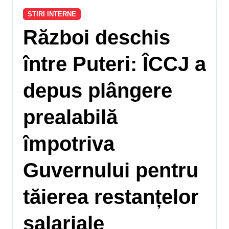
ȘTIRI INTERNE
Război deschis
între Puteri: ÎCCJ a
depus plângere
prealabilă
împotriva
Guvernului pentru
tăierea restanțelor
salariale