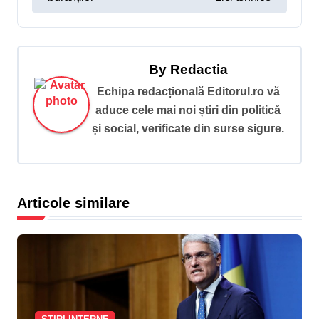
g
a
r
By
Redactia
e
Echipa redacțională Editorul.ro vă
î
aduce cele mai noi știri din politică
și social, verificate din surse sigure.
n
a
r
Articole similare
t
i
c
o
l