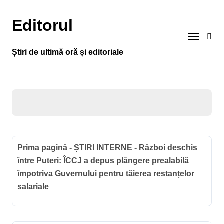
Sari
la
Editorul
conținut
Știri de ultimă oră și editoriale
Prima pagină
-
ȘTIRI INTERNE
-
Război deschis
între Puteri: ÎCCJ a depus plângere prealabilă
împotriva Guvernului pentru tăierea restanțelor
salariale