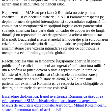
aerian aliat și stabilitatea pe flancul estic.
Reprezentanții MAE au precizat că România nu este parte a
conflictului și că deciziile luate de CSAT și Parlament respectă pe
deplin normele dreptului internațional și suveranitatea națională. În
comunicat se menționează că sprijinul logistic oferit partenerului
strategic american face parte dintr-un cadru de cooperare de lungă
durată și nu reprezintă un act de agresiune la adresa niciunui stat.
Mai mult, Bucureștiul a reiterat apelul la moderație și la soluționarea
crizelor internaționale prin dialog diplomatic, respingând retorica
amenințătoare care vizează intimidarea statelor ce contribuie la
menținerea echilibrului geopolitic global.
Reacția oficială vine să tempereze îngrijorările apărute în spațiul
public după ce oficialii iranieni au sugerat că infrastructura militară
din România ar putea deveni o țintă a represaliilor. În timp ce
Ministerul Apărării a confirmat că sistemele de monitorizare și
apărare antiaeriană sunt în stare de alertă, MAE a transmis
partenerilor externi că România își va respecta toate obligațiile ce
decurg din tratatele de securitate colectivă.
Navigare
Escaladare diplomatică: Iranul avertizează România că găzduirea
echipamentelor SUA echivalează cu participarea la agresiune
în
Măsuri de securitate excepționale: Aeroportul Mihail Kogălniceanu
articole
suspendă temporar traficul aerian civil