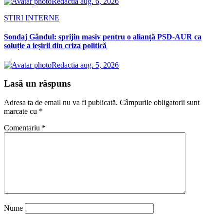
Redactia
aug. 6, 2026
ȘTIRI INTERNE
Sondaj Gândul: sprijin masiv pentru o alianță PSD-AUR ca
soluție a ieșirii din criza politică
Redactia
aug. 5, 2026
Lasă un răspuns
Adresa ta de email nu va fi publicată.
Câmpurile obligatorii sunt
marcate cu
*
Comentariu
*
Nume