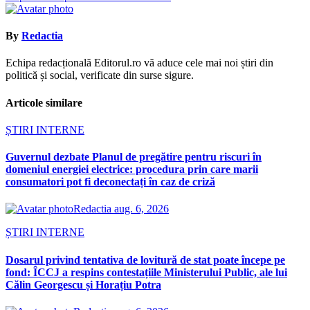
By
Redactia
Echipa redacțională Editorul.ro vă aduce cele mai noi știri din
politică și social, verificate din surse sigure.
Articole similare
ȘTIRI INTERNE
Guvernul dezbate Planul de pregătire pentru riscuri în
domeniul energiei electrice: procedura prin care marii
consumatori pot fi deconectați în caz de criză
Redactia
aug. 6, 2026
ȘTIRI INTERNE
Dosarul privind tentativa de lovitură de stat poate începe pe
fond: ÎCCJ a respins contestațiile Ministerului Public, ale lui
Călin Georgescu și Horațiu Potra