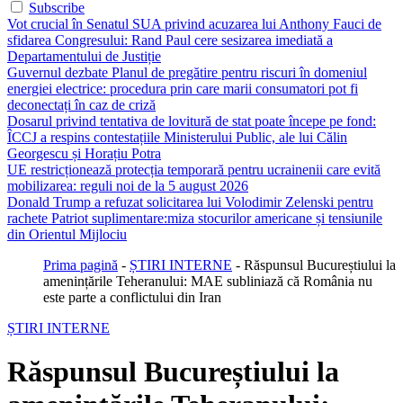
Subscribe
Vot crucial în Senatul SUA privind acuzarea lui Anthony Fauci de
sfidarea Congresului: Rand Paul cere sesizarea imediată a
Departamentului de Justiție
Guvernul dezbate Planul de pregătire pentru riscuri în domeniul
energiei electrice: procedura prin care marii consumatori pot fi
deconectați în caz de criză
Dosarul privind tentativa de lovitură de stat poate începe pe fond:
ÎCCJ a respins contestațiile Ministerului Public, ale lui Călin
Georgescu și Horațiu Potra
UE restricționează protecția temporară pentru ucrainenii care evită
mobilizarea: reguli noi de la 5 august 2026
Donald Trump a refuzat solicitarea lui Volodimir Zelenski pentru
rachete Patriot suplimentare:miza stocurilor americane și tensiunile
din Orientul Mijlociu
Prima pagină
-
ȘTIRI INTERNE
-
Răspunsul Bucureștiului la
amenințările Teheranului: MAE subliniază că România nu
este parte a conflictului din Iran
ȘTIRI INTERNE
Răspunsul Bucureștiului la