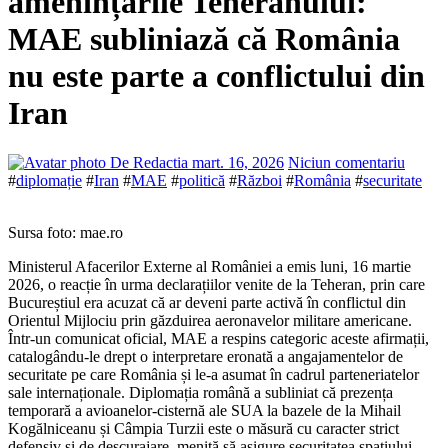
amenințările Teheranului:
MAE subliniază că România
nu este parte a conflictului din
Iran
De Redactia
mart. 16, 2026
Niciun comentariu
#
diplomație
#
Iran
#
MAE
#
politică
#
Război
#
România
#
securitate
Sursa foto: mae.ro
Ministerul Afacerilor Externe al României a emis luni, 16 martie
2026, o reacție în urma declarațiilor venite de la Teheran, prin care
Bucureștiul era acuzat că ar deveni parte activă în conflictul din
Orientul Mijlociu prin găzduirea aeronavelor militare americane.
Într-un comunicat oficial, MAE a respins categoric aceste afirmații,
catalogându-le drept o interpretare eronată a angajamentelor de
securitate pe care România și le-a asumat în cadrul parteneriatelor
sale internaționale. Diplomația română a subliniat că prezența
temporară a avioanelor-cisternă ale SUA la bazele de la Mihail
Kogălniceanu și Câmpia Turzii este o măsură cu caracter strict
defensiv și de descurajare, menită să asigure securitatea spațiului