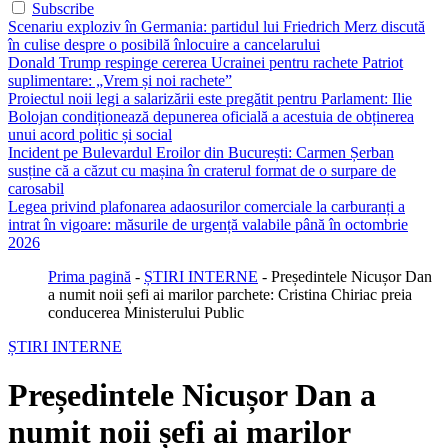
Subscribe
Scenariu exploziv în Germania: partidul lui Friedrich Merz discută
în culise despre o posibilă înlocuire a cancelarului
Donald Trump respinge cererea Ucrainei pentru rachete Patriot
suplimentare: „Vrem și noi rachete”
Proiectul noii legi a salarizării este pregătit pentru Parlament: Ilie
Bolojan condiționează depunerea oficială a acestuia de obținerea
unui acord politic și social
Incident pe Bulevardul Eroilor din București: Carmen Șerban
susține că a căzut cu mașina în craterul format de o surpare de
carosabil
Legea privind plafonarea adaosurilor comerciale la carburanți a
intrat în vigoare: măsurile de urgență valabile până în octombrie
2026
Prima pagină
-
ȘTIRI INTERNE
-
Președintele Nicușor Dan
a numit noii șefi ai marilor parchete: Cristina Chiriac preia
conducerea Ministerului Public
ȘTIRI INTERNE
Președintele Nicușor Dan a
numit noii șefi ai marilor