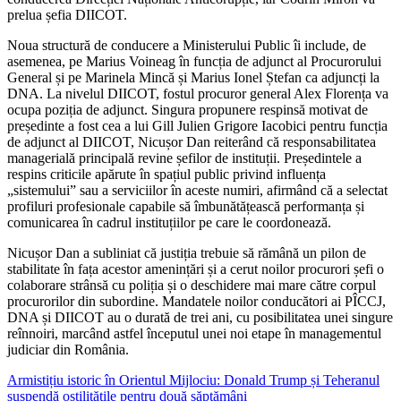
prelua șefia DIICOT.
Noua structură de conducere a Ministerului Public îi include, de
asemenea, pe Marius Voineag în funcția de adjunct al Procurorului
General și pe Marinela Mincă și Marius Ionel Ștefan ca adjuncți la
DNA. La nivelul DIICOT, fostul procuror general Alex Florența va
ocupa poziția de adjunct. Singura propunere respinsă motivat de
președinte a fost cea a lui Gill Julien Grigore Iacobici pentru funcția
de adjunct al DIICOT, Nicușor Dan reiterând că responsabilitatea
managerială principală revine șefilor de instituții. Președintele a
respins criticile apărute în spațiul public privind influența
„sistemului” sau a serviciilor în aceste numiri, afirmând că a selectat
profiluri profesionale capabile să îmbunătățească performanța și
comunicarea în cadrul instituțiilor pe care le coordonează.
Nicușor Dan a subliniat că justiția trebuie să rămână un pilon de
stabilitate în fața acestor amenințări și a cerut noilor procurori șefi o
colaborare strânsă cu poliția și o deschidere mai mare către corpul
procurorilor din subordine. Mandatele noilor conducători ai PÎCCJ,
DNA și DIICOT au o durată de trei ani, cu posibilitatea unei singure
reînnoiri, marcând astfel începutul unei noi etape în managementul
judiciar din România.
Navigare
Armistițiu istoric în Orientul Mijlociu: Donald Trump și Teheranul
suspendă ostilitățile pentru două săptămâni