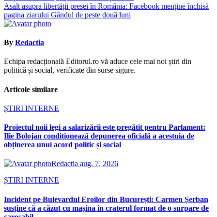
în
Asalt asupra libertății presei în România: Facebook menține închisă
articole
pagina ziarului Gândul de peste două luni
By
Redactia
Echipa redacțională Editorul.ro vă aduce cele mai noi știri din
politică și social, verificate din surse sigure.
Articole similare
ȘTIRI INTERNE
Proiectul noii legi a salarizării este pregătit pentru Parlament:
Ilie Bolojan condiționează depunerea oficială a acestuia de
obținerea unui acord politic și social
Redactia
aug. 7, 2026
ȘTIRI INTERNE
Incident pe Bulevardul Eroilor din București: Carmen Șerban
susține că a căzut cu mașina în craterul format de o surpare de
carosabil