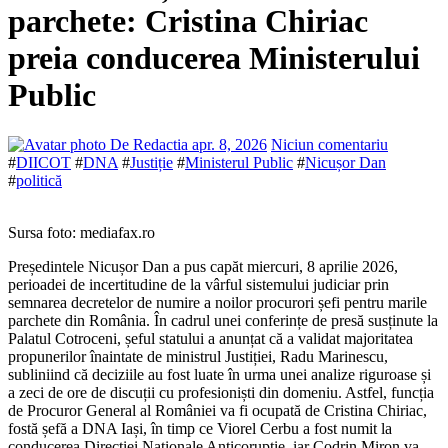
parchete: Cristina Chiriac
preia conducerea Ministerului
Public
De Redactia
apr. 8, 2026
Niciun comentariu
#
DIICOT
#
DNA
#
Justiție
#
Ministerul Public
#
Nicușor Dan
#
politică
Sursa foto: mediafax.ro
Președintele Nicușor Dan a pus capăt miercuri, 8 aprilie 2026,
perioadei de incertitudine de la vârful sistemului judiciar prin
semnarea decretelor de numire a noilor procurori șefi pentru marile
parchete din România. În cadrul unei conferințe de presă susținute la
Palatul Cotroceni, șeful statului a anunțat că a validat majoritatea
propunerilor înaintate de ministrul Justiției, Radu Marinescu,
subliniind că deciziile au fost luate în urma unei analize riguroase și
a zeci de ore de discuții cu profesioniști din domeniu. Astfel, funcția
de Procuror General al României va fi ocupată de Cristina Chiriac,
fostă șefă a DNA Iași, în timp ce Viorel Cerbu a fost numit la
conducerea Direcției Naționale Anticorupție, iar Codrin Miron va