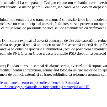
le actuale: el l-a comparat pe Bolojan cu „un om cu barda” care intervin
it situația „o rușine pentru Coaliție”, indicându-l pe Bolojan drept vin
efinind momentul drept o tranziție asumată și tranzitorie de la un model b
ehnică este un cost anticipat al acestei „însănătoșiri” și a proiectat un 
at că nu se teme de presiunile politice sau de amenințările cu dărâmarea
șor Dan, care a explicat că această contracție de 2% este cauzată de red
omânia reușește să reducă un deficit masiv fără asistență externă de tip
du-i pe critici de ipocrizie și numindu-i „zeci de politicieni habarnișt
edintele PNL Ciprian Ciucu a descris criticile PSD drept un „spectacol g
Rareș Bogdan a tras un semnal de alarmă serios, avertizând că suprataxare
facilități pentru antreprenori, semnalând totodată un risc major de colaps 
ele de politică externă și apărare, subliniind că reformele asumate sunt
i de milioane de euro în parcurile eoliene din România
lui Zelenskyy și planurile de independență strategică ale UE