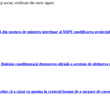
i social, verificate din surse sigure.
tă din postura de ministru interimar al MIPE modificarea proiectulu
ie Bolojan condiționează depunerea oficială a acestuia de obținerea u
ine că a căzut cu mașina în craterul format de o surpare de caros