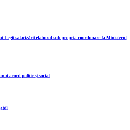
i Legii salarizării elaborat sub propria coordonare la Ministerul
nui acord politic și social
abil