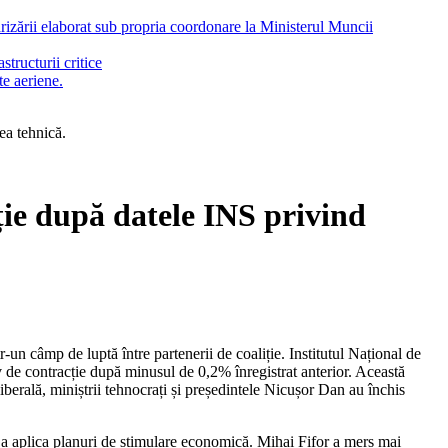
arizării elaborat sub propria coordonare la Ministerul Muncii
tructurii critice
te aeriene.
ea tehnică.
ție după datele INS privind
v de contracție după minusul de 0,2% înregistrat anterior. Această
liberală, miniștrii tehnocrați și președintele Nicușor Dan au închis
e a aplica planuri de stimulare economică. Mihai Fifor a mers mai