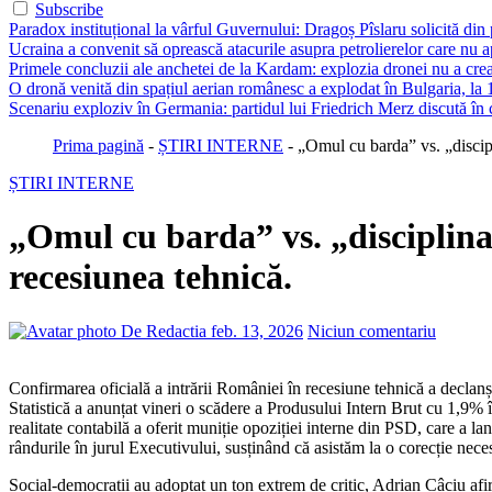
Subscribe
Paradox instituțional la vârful Guvernului: Dragoș Pîslaru solicită din
Ucraina a convenit să oprească atacurile asupra petrolierelor care nu
Primele concluzii ale anchetei de la Kardam: explozia dronei nu a creat 
O dronă venită din spațiul aerian românesc a explodat în Bulgaria, la 
Scenariu exploziv în Germania: partidul lui Friedrich Merz discută în c
Prima pagină
-
ȘTIRI INTERNE
-
„Omul cu barda” vs. „discipl
ȘTIRI INTERNE
„Omul cu barda” vs. „disciplina
recesiunea tehnică.
De Redactia
feb. 13, 2026
Niciun comentariu
Confirmarea oficială a intrării României în recesiune tehnică a declanșat un val de reacții politice virulente, transformând datele economice într-un câmp de luptă între partenerii de coaliție. Institutul Național de
Statistică a anunțat vineri o scădere a Produsului Intern Brut cu 1,9% 
realitate contabilă a oferit muniție opoziției interne din PSD, care a la
rândurile în jurul Executivului, susținând că asistăm la o corecție nec
Social-democrații au adoptat un ton extrem de critic, Adrian Câciu afi