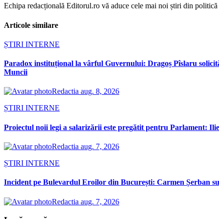
Echipa redacțională Editorul.ro vă aduce cele mai noi știri din politică ș
Articole similare
ȘTIRI INTERNE
Paradox instituțional la vârful Guvernului: Dragoș Pîslaru solici
Muncii
Redactia
aug. 8, 2026
ȘTIRI INTERNE
Proiectul noii legi a salarizării este pregătit pentru Parlament: Il
Redactia
aug. 7, 2026
ȘTIRI INTERNE
Incident pe Bulevardul Eroilor din București: Carmen Șerban susț
Redactia
aug. 7, 2026