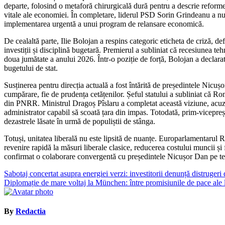
departe, folosind o metaforă chirurgicală dură pentru a descrie reforme
vitale ale economiei. În completare, liderul PSD Sorin Grindeanu a num
implementarea urgentă a unui program de relansare economică.
De cealaltă parte, Ilie Bolojan a respins categoric eticheta de criză, d
investiții și disciplină bugetară. Premierul a subliniat că recesiunea t
doua jumătate a anului 2026. Într-o poziție de forță, Bolojan a declar
bugetului de stat.
Susținerea pentru direcția actuală a fost întărită de președintele Nicu
cumpărare, fie de prudența cetățenilor. Șeful statului a subliniat că R
din PNRR. Ministrul Dragoș Pîslaru a completat această viziune, acuzân
administrator capabil să scoată țara din impas. Totodată, prim-vicepreș
dezastrele lăsate în urmă de populiștii de stânga.
Totuși, unitatea liberală nu este lipsită de nuanțe. Europarlamentarul 
revenire rapidă la măsuri liberale clasice, reducerea costului muncii și 
confirmat o colaborare convergentă cu președintele Nicușor Dan pe tem
Navigare
Sabotaj concertat asupra energiei verzi: investitorii denunță distruger
Diplomație de mare voltaj la München: între promisiunile de pace ale 
în
articole
By
Redactia