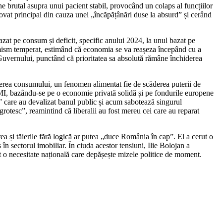
e brutal asupra unui pacient stabil, provocând un colaps al funcțiilor
ovat principal din cauza unei „încăpățânări duse la absurd” și cerând
azat pe consum și deficit, specific anului 2024, la unul bazat pe
optimism temperat, estimând că economia se va reașeza începând cu a
 Guvernului, punctând că prioritatea sa absolută rămâne închiderea
ucerea consumului, un fenomen alimentat fie de scăderea puterii de
 FMI, bazându-se pe o economie privată solidă și pe fondurile europene
i” care au devalizat banul public și acum sabotează singurul
rotesc”, reamintind că liberalii au fost mereu cei care au reparat
a și tăierile fără logică ar putea „duce România în cap”. El a cerut o
în sectorul imobiliar. În ciuda acestor tensiuni, Ilie Bolojan a
 o necesitate națională care depășește mizele politice de moment.