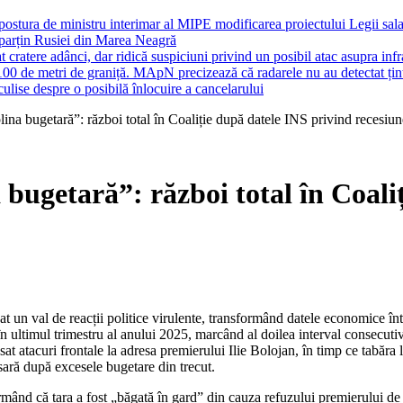
 postura de ministru interimar al MIPE modificarea proiectului Legii sal
 aparțin Rusiei din Marea Neagră
cratere adânci, dar ridică suspiciuni privind un posibil atac asupra infras
100 de metri de graniță. MApN precizează că radarele nu au detectat țin
ulise despre o posibilă înlocuire a cancelarului
ina bugetară”: război total în Coaliție după datele INS privind recesiun
 bugetară”: război total în Coali
în ultimul trimestru al anului 2025, marcând al doilea interval consecuti
nsat atacuri frontale la adresa premierului Ilie Bolojan, în timp ce tabăra 
esară după excesele bugetare din trecut.
rmând că țara a fost „băgată în gard” din cauza refuzului premierului d