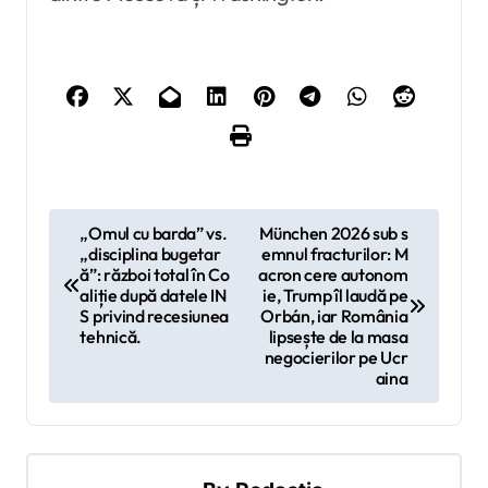
N
„Omul cu barda” vs.
München 2026 sub s
„disciplina bugetar
emnul fracturilor: M
a
ă”: război total în Co
acron cere autonom
v
aliție după datele IN
ie, Trump îl laudă pe
S privind recesiunea
Orbán, iar România
i
tehnică.
lipsește de la masa
negocierilor pe Ucr
g
aina
a
r
e