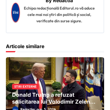
By
Redactia
î
Echipa redacțională Editorul.ro vă aduce
n
cele mai noi știri din politică și social,
a
verificate din surse sigure.
r
t
i
Articole similare
c
o
l
e
STIRI EXTERNE
Donald Trump a refuzat
solicitarea lui Volodimir Zelenski
pentru rachete Patriot
Redactia
aug. 5, 2026