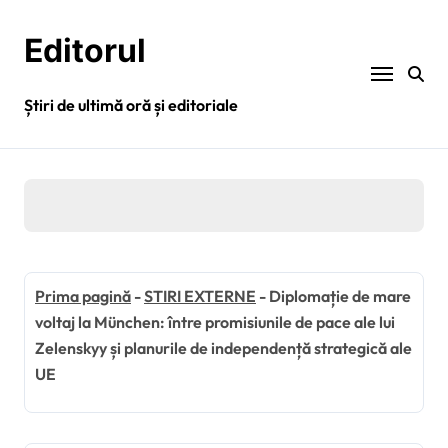
Sari
la
Editorul
conținut
Știri de ultimă oră și editoriale
Prima pagină
-
STIRI EXTERNE
-
Diplomație de mare
voltaj la München: între promisiunile de pace ale lui
Zelenskyy și planurile de independență strategică ale
UE