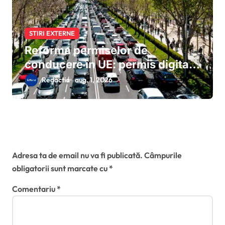
STIRI EXTERNE
Reforma permiselor de
conducere în UE: permis digital,
conducere de la 17 ani și
Redactia
aug. 1, 2026
suspendări recunoscute în toate
statele membre
Lasă un răspuns
Adresa ta de email nu va fi publicată.
Câmpurile
obligatorii sunt marcate cu
*
Comentariu
*