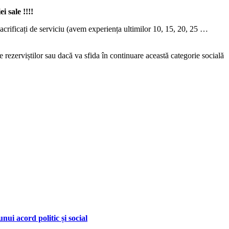
i sale !!!!
crificați de serviciu (avem experiența ultimilor 10, 15, 20, 25 …
rezerviștilor sau dacă va sfida în continuare această categorie socială
nui acord politic și social