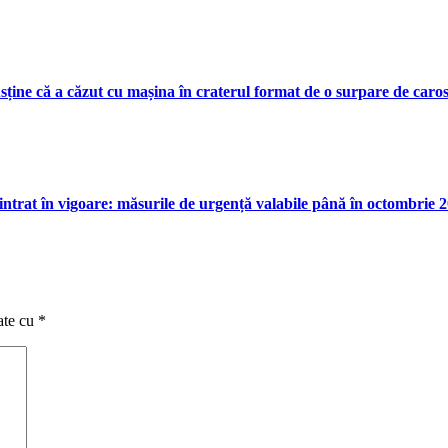
ine că a căzut cu mașina în craterul format de o surpare de caros
intrat în vigoare: măsurile de urgență valabile până în octombrie 
ate cu
*