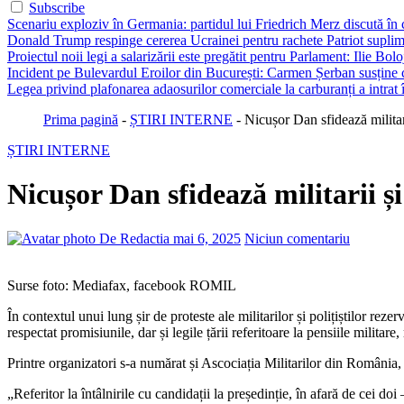
Subscribe
Scenariu exploziv în Germania: partidul lui Friedrich Merz discută în c
Donald Trump respinge cererea Ucrainei pentru rachete Patriot suplim
Proiectul noii legi a salarizării este pregătit pentru Parlament: Ilie Bo
Incident pe Bulevardul Eroilor din București: Carmen Șerban susține c
Legea privind plafonarea adaosurilor comerciale la carburanți a intrat
Prima pagină
-
ȘTIRI INTERNE
-
Nicușor Dan sfidează militarii
ȘTIRI INTERNE
Nicușor Dan sfidează militarii și 
De Redactia
mai 6, 2025
Niciun comentariu
Surse foto: Mediafax, facebook ROMIL
În contextul unui lung șir de proteste ale militarilor și polițiștilor rez
respectat promisiunile, dar și legile țării referitoare la pensiile militare, 
Printre organizatori s-a numărat și Ascociația Militarilor din România
„Referitor la întâlnirile cu candidații la președinție, în afară de cei