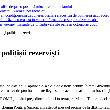
ulise despre o posibilă înlocuire a cancelarului
entare: „Vrem și noi rachete”
lojan condiționează depunerea oficială a acestuia de obținerea unui acord p
ă a căzut cu mașina în craterul format de o surpare de carosabil
 în vigoare: măsurile de urgență valabile până în octombrie 2026
 și polițișii rezerviști
polițișii rezerviști
erviști, pe data de 30 aprilie a.c. a avut loc o nouă acțiune în fața Guver
returnarea drepturilor reținute ilegal sau neacordate atât militarilor, cât și 
, ROMIL, al cărei președinte, colonel în retragere Marian Tudor a declar
 doi – domnii Ponta și Simion, am așteptat mesajul promis de la dl.Antone