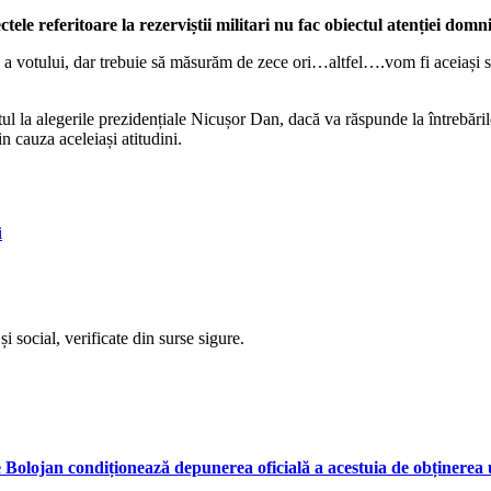
e referitoare la rezerviștii militari nu fac obiectul atenției domnie
 a votului, dar trebuie să măsurăm de zece ori…altfel….vom fi aceiași sa
a alegerile prezidențiale Nicușor Dan, dacă va răspunde la întrebările 
 cauza aceleiași atitudini.
i
i social, verificate din surse sigure.
ie Bolojan condiționează depunerea oficială a acestuia de obținerea u