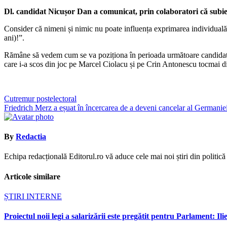
Dl. candidat Nicușor Dan a comunicat, prin colaboratori că subiectel
Consider că nimeni și nimic nu poate influența exprimarea individuală
ani)!”.
Rămâne să vedem cum se va poziționa în perioada următoare candidatul l
care i-a scos din joc pe Marcel Ciolacu și pe Crin Antonescu tocmai din
Navigare
Cutremur postelectoral
Friedrich Merz a eșuat în încercarea de a deveni cancelar al Germanie
în
articole
By
Redactia
Echipa redacțională Editorul.ro vă aduce cele mai noi știri din politică ș
Articole similare
ȘTIRI INTERNE
Proiectul noii legi a salarizării este pregătit pentru Parlament: Il