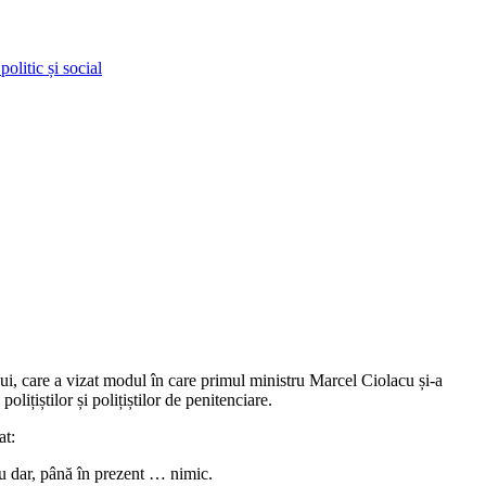
olitic și social
nului, care a vizat modul în care primul ministru Marcel Ciolacu și-a
polițiștilor și polițiștilor de penitenciare.
at:
scu dar, până în prezent … nimic.